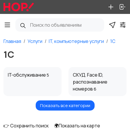
Главная
Услуги
IT, компьютерные услуги
1С
1С
IT-обслуживание
СКУД, Face ID,
5
распознавание
номеров
6
Показать все категории
Слаботочка,
IP-телефония, CRM
3
видеонаблюдение
15
👉 Сохранить поиск
🌍Показать на карте