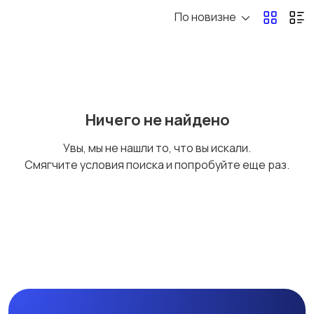
По новизне
Ремонт компьютеров
Настройка ПО,
и ноутбуков
интернета, Wi-Fi
1
3
Восстановление
Консультация и
Ничего не найдено
данных
обучение
1
Увы, мы не нашли то, что вы искали.
Смягчите условия поиска и попробуйте еще раз.
Компьютерная
Создание и
помощь и настройка
продвижение сайтов
ПК
1
1
Программирование,
1С
боты