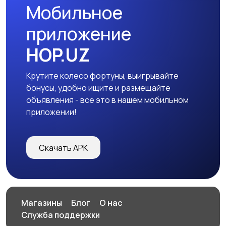
Мобильное
Ремонт и замена
Настройка и ремонт
приложение
комплектующих
оргтехники
HOP.UZ
Крутите колесо фортуны, выигрывайте
Другое
бонусы, удобно ищите и размещайте
объявления - все это в нашем мобильном
приложении!
Скачать APK
Магазины
Блог
О нас
Служба поддержки