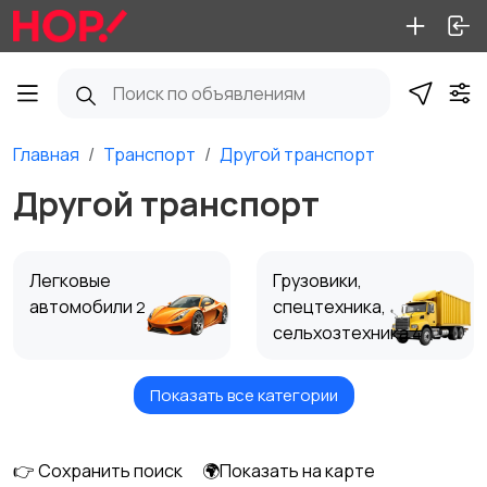
Главная
Транспорт
Другой транспорт
Другой транспорт
Легковые
Грузовики,
автомобили
спецтехника,
2
сельхозтехника
4
Показать все категории
Автобусы
Мотоциклы и
мототехника
👉 Сохранить поиск
🌍Показать на карте