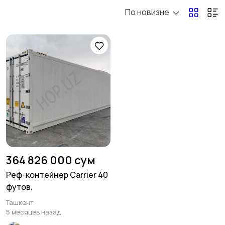
По новизне
Водный транспорт
Другой транспорт
1
Автозапчасти и
Запчасти для спец и
аксессуары
сельхоз техники
9128
4
Прочие запчасти
Авто под заказ
364 826 000 сум
Реф-контейнер Carrier 40
футов.
Ташкент
5 месяцев назад