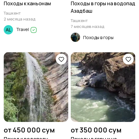
Походы к каньонам
Походы в горы на водопад
Азадбаш
Ташкент
2 месяца назад
Ташкент
7 месяцев назад
Travel
Походы в горы
от 450 000 сум
от 350 000 сум