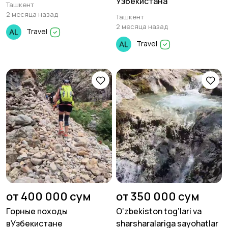
Узбекистана
Ташкент
2 месяца назад
Ташкент
2 месяца назад
Travel
Travel
от 400 000 сум
от 350 000 сум
Горные походы
O‘zbekiston tog‘lari va
вУзбекистане
sharsharalariga sayohatlar