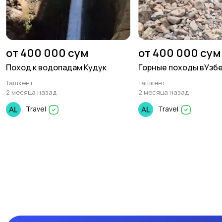
от 400 000 сум
от 400 000 сум
Поход к водопадам Кудук
Горные походы вУзб
Ташкент
Ташкент
2 месяца назад
2 месяца назад
Travel
Travel