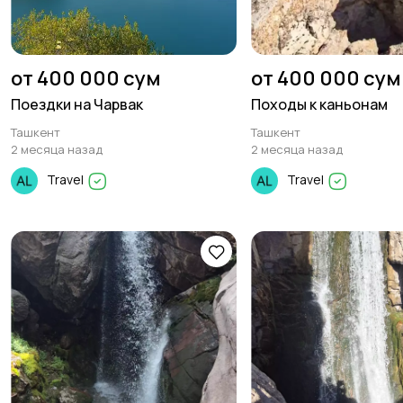
от 400 000 сум
от 400 000 сум
Поездки на Чарвак
Походы к каньонам
Ташкент
Ташкент
2 месяца назад
2 месяца назад
Travel
Travel