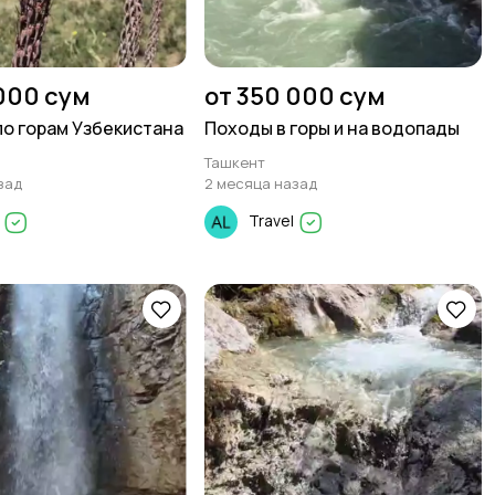
000 сум
от 350 000 сум
по горам Узбекистана
Походы в горы и на водопады
Ташкент
зад
2 месяца назад
l
Travel