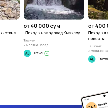
от 40 000 сум
от 400
екистане
, Походы на водопад Кызылсу
Походы в 
невесты
Ташкент
2 месяца назад
Ташкент
2 месяца на
Travel
Trave