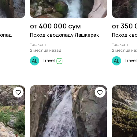
от 400 000 сум
от 350 
допад
Поход к водопаду Лашкерек
Поход к в
Ташкент
Ташкент
2 месяца назад
2 месяца на
Travel
Trave