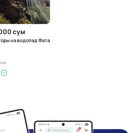
 000 сум
горы на водопад Фата
зад
l