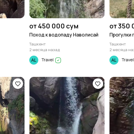
от 450 000 сум
от 350 
Поход к водопаду Наволисай
Прогулки 
Ташкент
Ташкент
2 месяца назад
2 месяца на
Travel
Trave