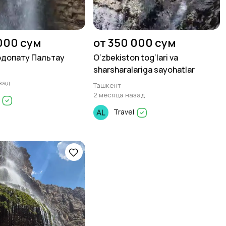
000 сум
от 350 000 сум
одопату Пальтау
O‘zbekiston tog‘lari va
sharsharalariga sayohatlar
зад
Ташкент
2 месяца назад
l
Travel