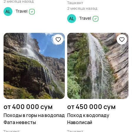
2 месяца назад
Ташкент
2 месяца назад
Travel
Travel
от 400 000 сум
от 450 000 сум
Походы в горы на водопад
Поход к водопаду
Фата невесты
Наволисай
Ташкент
Ташкент