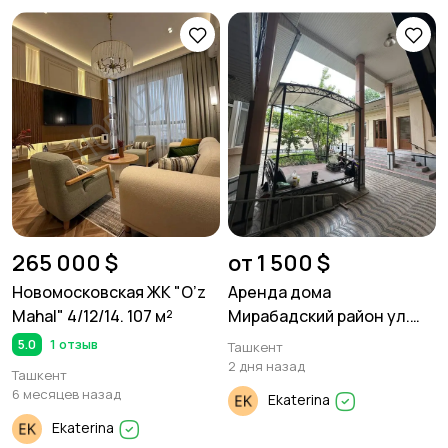
265 000 $
от 1 500 $
Новомосковская ЖК "O’z
Аренда дома
Mahal" 4/12/14. 107 м²
Мирабадский район ул.
Саракульская.
5.0
1 отзыв
Ташкент
2 дня назад
Ташкент
6 месяцев назад
Ekaterina
Ekaterina