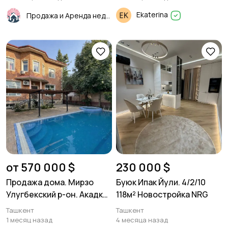
Ekaterina
Продажа и Аренда недвижимости
от 570 000 $
230 000 $
Продажа дома. Мирзо
Буюк Ипак Йули. 4/2/10
Улугбекский р-он. Акадкм
118м² Новостройка NRG
городок. 6 соток. 350м²
Ташкент
Ташкент
1 месяц назад
4 месяца назад