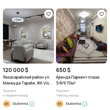
120 000 $
650 $
Яккасарайский район ул.
Аренда Паркент плаза
Махмуда Тараби. ЖК Vis
3/8/9 70м²
Port. 2/3/8 53м²
Ташкент
Ташкент
4 недели назад
1 месяц назад
Ekaterina
Ekaterina