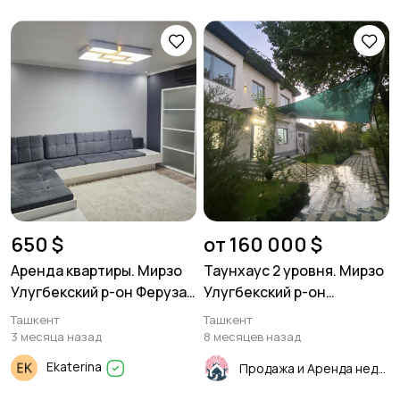
650 $
от 160 000 $
Аренда квартиры. Мирзо
Таунхаус 2 уровня. Мирзо
Улугбекский р-он Феруза
Улугбекский р-он
2/2/4 77 серия. 60м²
Военкомат.
Ташкент
Ташкент
3 месяца назад
8 месяцев назад
Ekaterina
Продажа и Аренда недвижимости