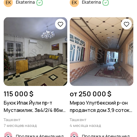
Ekaterina
Ekaterina
115 000 $
от 250 000 $
Буюк Ипак Йули пр-т
Мирзо Улугбекский р-он
Мустакилик. 3в4/2/4 86м².
продантся дом 3,9 соток.
Кирпич.
Ул. Олтинтепа
Ташкент
Ташкент
7 месяцев назад
4 месяца назад
Продажа и Аренда недвижимости
Продажа и Аренда недвижимости