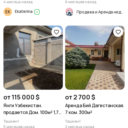
4 месяца назад
6 месяцев назад
Ekaterina
Продажа и Аренда недвижимости
от 115 000 $
от 2 700 $
Янги Узбекистан.
Аренда Бий Дагестанская.
продается Дом. 100м² 1,7
7 ком. 300м²
соток.
Ташкент
Ташкент
5 месяцев назад
2 месяца назад