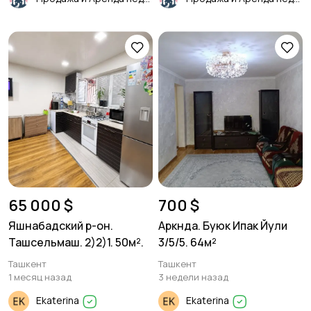
65 000 $
700 $
Яшнабадский р-он.
Аркнда. Буюк Ипак Йули
Ташсельмаш. 2)2)1. 50м².
3/5/5. 64м²
Ташкент
Ташкент
1 месяц назад
3 недели назад
Ekaterina
Ekaterina