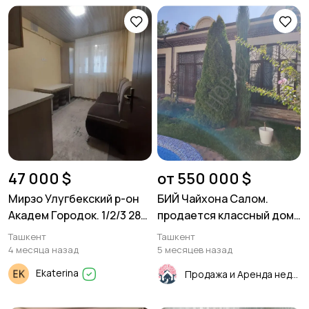
47 000 $
от 550 000 $
Мирзо Улугбекский р-он
БИЙ Чайхона Салом.
Академ Городок. 1/2/3 28
продается классный дом.
м²
170м² 3,87 соток.
Ташкент
Ташкент
4 месяца назад
5 месяцев назад
Ekaterina
Продажа и Аренда недвижимости