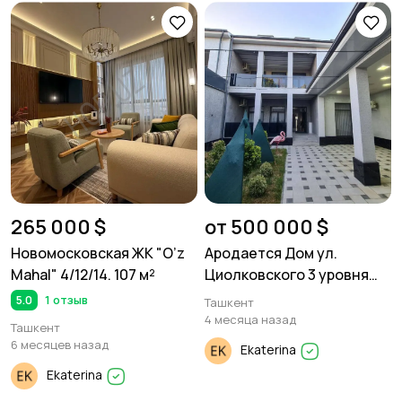
265 000 $
от 500 000 $
Новомосковская ЖК "O’z
Ародается Дом ул.
Mahal" 4/12/14. 107 м²
Циолковского 3 уровня
200м² 5 комнат
5.0
1 отзыв
Ташкент
4 месяца назад
Ташкент
6 месяцев назад
Ekaterina
Ekaterina