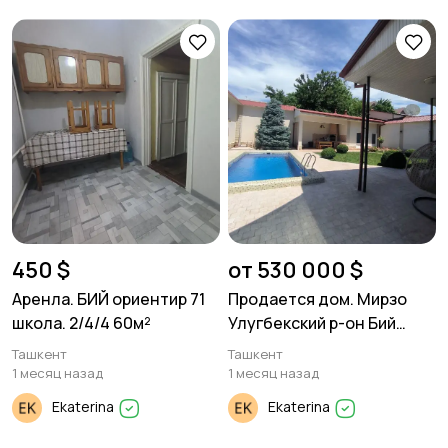
450 $
от 530 000 $
Аренла. БИЙ ориентир 71
Продается дом. Мирзо
школа. 2/4/4 60м²
Улугбекский р-он Бий
Дагестанская. 5 соток.
Ташкент
Ташкент
1 месяц назад
1 месяц назад
Ekaterina
Ekaterina