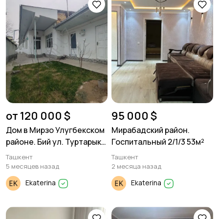
от 120 000 $
95 000 $
Дом в Мирзо Улугбекском
Мирабадский район.
районе. Бий ул. Туртарык.
Госпитальный 2/1/3 53м²
1,8 соток
Ташкент
Ташкент
5 месяцев назад
2 месяца назад
Ekaterina
Ekaterina