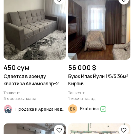
450 сум
56 000 $
Сдается в аренду
Буюк Ипак Йули 1/5/5 36м²
квартира Авиамозлар-2
Кирпич
1в2/3/5 45м²
Ташкент
Ташкент
5 месяцев назад
1 месяц назад
Ekaterina
Продажа и Аренда недвижимости