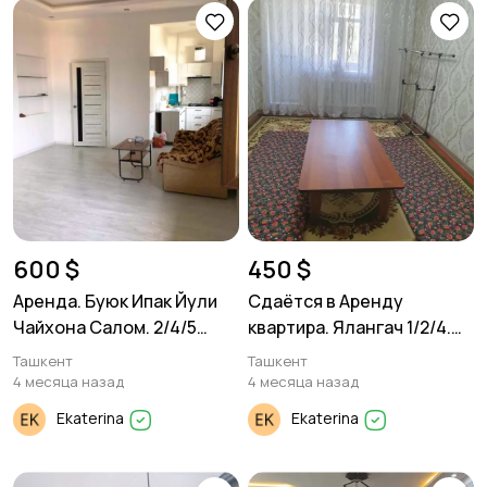
600 $
450 $
Аренда. Буюк Ипак Йули
Сдаётся в Аренду
Чайхона Салом. 2/4/5
квартира. Ялангач 1/2/4.
60м².
50м²
Ташкент
Ташкент
4 месяца назад
4 месяца назад
Ekaterina
Ekaterina