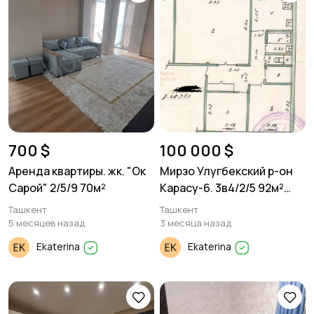
700 $
100 000 $
Аренда квартиры. жк. "Ок
Мирзо Улугбекский р-он
Сарой" 2/5/9 70м²
Карасу-6. 3в4/2/5 92м²
Панель.
Ташкент
Ташкент
5 месяцев назад
3 месяца назад
Ekaterina
Ekaterina