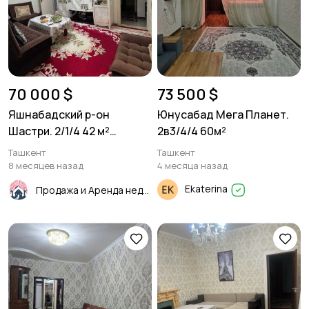
70 000 $
73 500 $
Яшнабадский р-он
Юнусабад Мега Планет.
Шастри. 2/1/4 42 м²
2в3/4/4 60м²
Кирпич.
Ташкент
Ташкент
8 месяцев назад
4 месяца назад
Ekaterina
Продажа и Аренда недвижимости