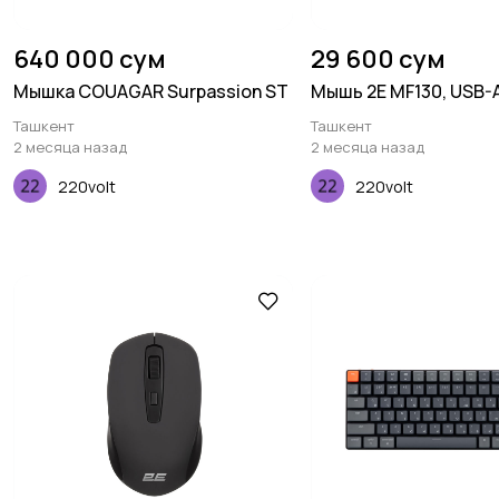
640 000 сум
29 600 сум
Мышка COUAGAR Surpassion ST
Мышь 2E MF130, USB-A
Ташкент
Ташкент
2 месяца назад
2 месяца назад
220volt
220volt