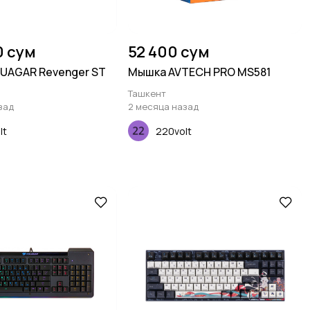
0 сум
52 400 сум
UAGAR Revenger ST
Мышка AVTECH PRO MS581
Ташкент
зад
2 месяца назад
lt
220volt