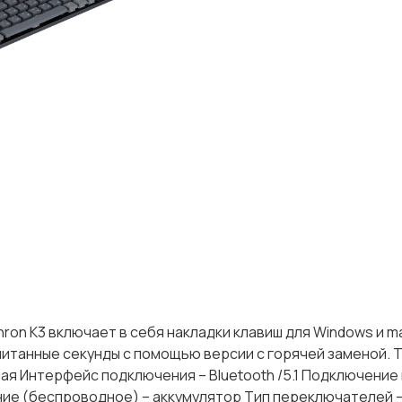
ron K3 включает в себя накладки клавиш для Windows и m
итанные секунды с помощью версии с горячей заменой. 
я Интерфейс подключения – Bluetooth /5.1 Подключение 
ние (беспроводное) – аккумулятор Тип переключателей 