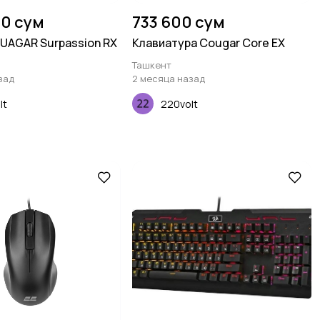
00 сум
733 600 сум
AGAR Surpassion RX
Клавиатура Cougar Core EX
Ташкент
зад
2 месяца назад
lt
220volt