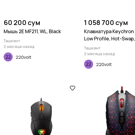
60 200 сум
1 058 700 сум
Мышь 2E MF211, WL, Black
Клавиатура Keychron 
Low Profile, Hot-Swap,
Ташкент
RGB, Red
2 месяца назад
Ташкент
2 месяца назад
220volt
220volt