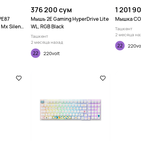
376 200 сум
1 201 9
PE87
Мышь 2E Gaming HyperDrive Lite
Мышка COU
 Mx Silent
WL, RGB Black
Ташкент
, White
2 месяца на
Ташкент
2 месяца назад
220vo
220volt