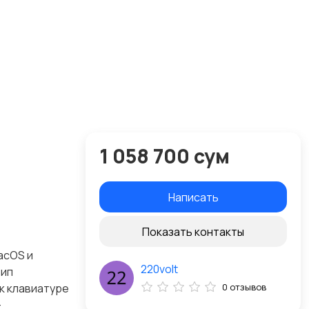
1 058 700 сум
Написать
Показать контакты
acOS и
220volt
Тип
к клавиатуре
0 отзывов
–