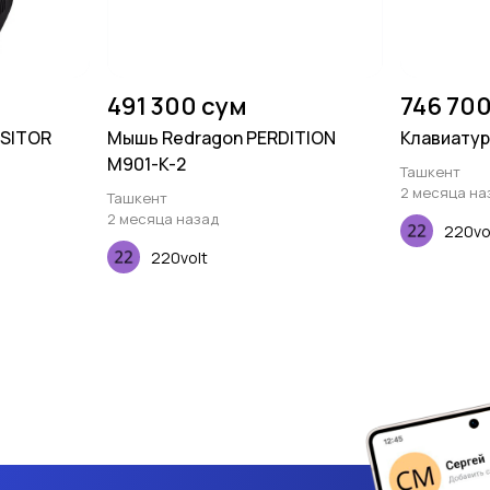
491 300 сум
746 70
ISITOR
Мышь Redragon PERDITION
Клавиатур
M901-K-2
Ташкент
2 месяца на
Ташкент
2 месяца назад
220vo
220volt