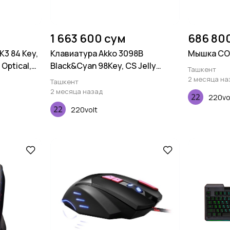
1 663 600 сум
686 80
K3 84 Key,
Клавиатура Akko 3098B
Мышка CO
 Optical,
Black&Cyan 98Key, CS Jelly
Ташкент
White, BT/WL/USB-A, Hot-
2 месяца на
Ташкент
swappable, EN/UKR, RGB, Черный
2 месяца назад
220vo
220volt