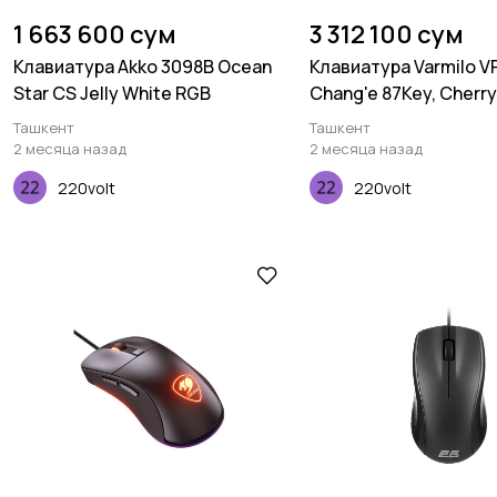
1 663 600 сум
3 312 100 сум
Клавиатура Akko 3098B Ocean
Клавиатура Varmilo V
Star CS Jelly White RGB
Chang'e 87Key, Cherry
Red, BT/WL/USB-A, EN
Ташкент
Ташкент
Led, Синий
2 месяца назад
2 месяца назад
220volt
220volt