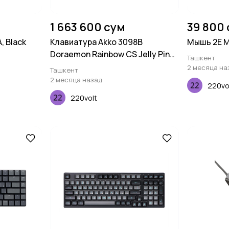
1 663 600 сум
39 800
, Black
Клавиатура Akko 3098B
Мышь 2E M
Doraemon Rainbow CS Jelly Pink
Ташкент
RGB
2 месяца на
Ташкент
2 месяца назад
220vo
220volt