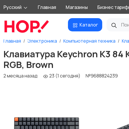
Русский
Главная
Магазины
Бизнес тариф
Каталог
Главная
Электроника
Компьютерная техника
Кл
Клавиатура Keychron K3 84 Ke
RGB, Brown
2 месяца назад
23 (1 сегодня)
№9688824239