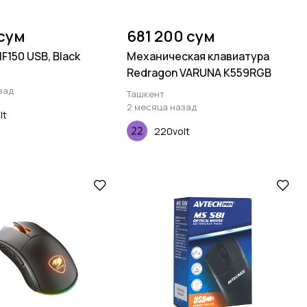
 сум
681 200 сум
F150 USB, Black
Механическая клавиатура
Redragon VARUNA K559RGB
зад
Ташкент
2 месяца назад
lt
220volt