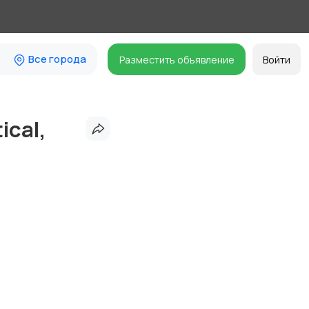
Все города
Разместить объявление
Войти
ical,