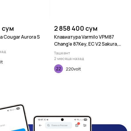
0 сум
2 858 400 сум
а Cougar Aurora S
Клавиатура Varmilo VPM87
Chang'e 87Key, EC V2 Sakura,
USB-A, EN, White Led, Синий
зад
Ташкент
2 месяца назад
lt
220volt