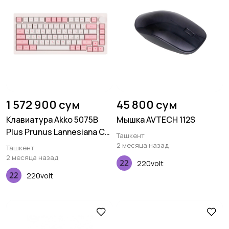
1 572 900 сум
45 800 сум
Клавиатура Akko 5075B
Мышка AVTECH 112S
Plus Prunus Lannesiana CS
Ташкент
Silver RGB
2 месяца назад
Ташкент
2 месяца назад
220volt
220volt