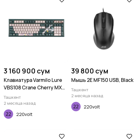
3 160 900 сум
39 800 сум
Клавиатура Varmilo Lure
Мышь 2E MF150 USB, Black
VBS108 Crane Cherry MX
Ташкент
Silent Red, UA
2 месяца назад
Ташкент
2 месяца назад
220volt
220volt