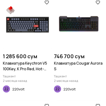
1 285 600 сум
746 700 сум
Клавиатура Keychron V5
Клавиатура Cougar Aurora
100Key, K Pro Red, Hot-
S
Swap, QMK, Knob, USB-A,
Ташкент
Ташкент
EN/UKR, RGB, Frosted Black
2 месяца назад
2 месяца назад
220volt
220volt