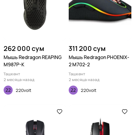
262 000 сум
311 200 сум
Мышь Redragon REAPING
Мышь Redragon PHOENIX-
M987P-K
2 M702-2
Ташкент
Ташкент
2 месяца назад
2 месяца назад
220volt
220volt