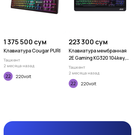
1 375 500 сум
223 300 сум
Клавиатура Cougar PURI
Клавиатура мембранная
2E Gaming KG320 104key,
Ташкент
USB-A, EN/UA/RU, LED,
2 месяца назад
Ташкент
чёрный
2 месяца назад
220volt
220volt