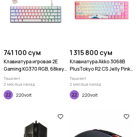
741 100 сум
1 315 800 сум
Клавиатура игровая 2E
Клавиатура Akko 3068B
Gaming KG370 RGB, 68key,
PlusTokyo R2 CS Jelly Pink
Gateron Red Switch, USB,
RGB
Ташкент
Ташкент
White, Ukr
2 месяца назад
2 месяца назад
220volt
220volt