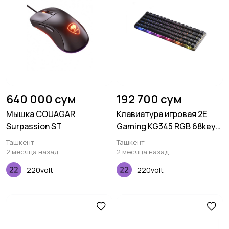
640 000 сум
192 700 сум
Мышка COUAGAR
Клавиатура игровая 2E
Surpassion ST
Gaming KG345 RGB 68key
USB Transparent
Ташкент
Ташкент
2 месяца назад
2 месяца назад
220volt
220volt