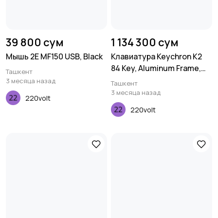
39 800 сум
1 134 300 сум
Мышь 2E MF150 USB, Black
Клавиатура Keychron K2
84 Key, Aluminum Frame,
Ташкент
Hot-Swap, Gateron, RGB,
3 месяца назад
Ташкент
Red
3 месяца назад
220volt
220volt