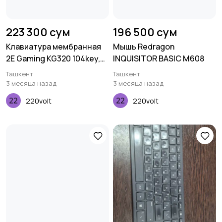
223 300 сум
196 500 сум
Клавиатура мембранная
Мышь Redragon
2E Gaming KG320 104key,
INQUISITOR BASIC M608
USB-A, EN/UA/RU, LED,
Ташкент
Ташкент
чёрный
3 месяца назад
3 месяца назад
220volt
220volt