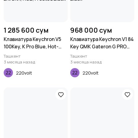
1 285 600 сум
968 000 сум
Клавиатура Keychron V5
Клавиатура Keychron V1 84
100Key, K Pro Blue, Hot-
Key QMK Gateron G PRO
Swap, QMK, Knob, USB-A,
Blue Hot-Swap RGB
Ташкент
Ташкент
EN/UKR, RGB, Frosted Black
Frosted Black
3 месяца назад
3 месяца назад
220volt
220volt