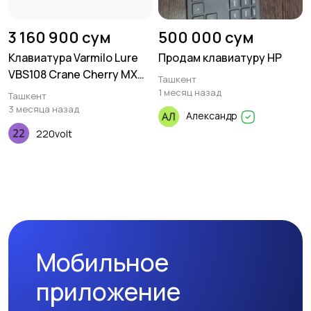
3 160 900 сум
500 000 сум
Клавиатура Varmilo Lure
Продам клавиатуру HP
VBS108 Crane Cherry MX
Ташкент
Silent Red, UA
1 месяц назад
Ташкент
3 месяца назад
Александр
220volt
Мобильное
приложение