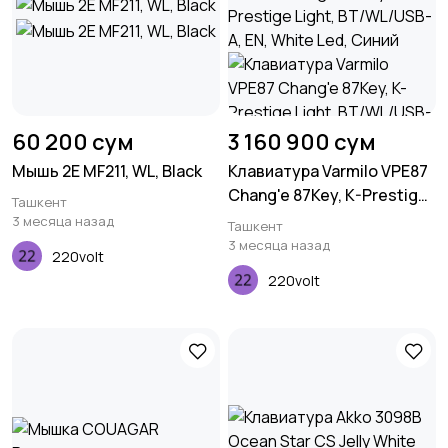
60 200 сум
3 160 900 сум
Мышь 2E MF211, WL, Black
Клавиатура Varmilo VPE87
Chang'e 87Key, K-Prestige
Ташкент
Light, BT/WL/USB-A, EN,
3 месяца назад
Ташкент
White Led, Синий
3 месяца назад
220volt
220volt