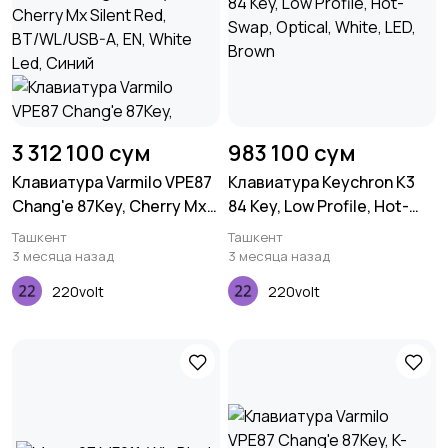
3 312 100 сум
983 100 сум
Клавиатура Varmilo VPE87
Клавиатура Keychron K3
Chang'e 87Key, Cherry Mx
84 Key, Low Profile, Hot-
Silent Red, BT/WL/USB-A,
Swap, Optical, White, LED,
Ташкент
Ташкент
EN, White Led, Синий
Brown
3 месяца назад
3 месяца назад
220volt
220volt