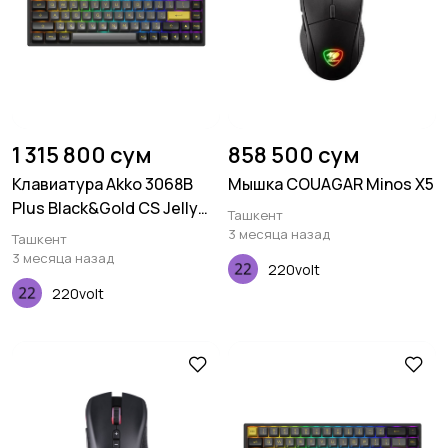
1 315 800 сум
858 500 сум
Клавиатура Akko 3068B
Мышка COUAGAR Minos X5
Plus Black&Gold CS Jelly
Ташкент
Purple RGB
3 месяца назад
Ташкент
3 месяца назад
220volt
220volt