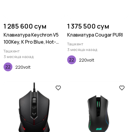
1 285 600 сум
1 375 500 сум
Клавиатура Keychron V5
Клавиатура Cougar PURI
100Key, K Pro Blue, Hot-
Ташкент
Swap, QMK, Knob, USB-A,
3 месяца назад
Ташкент
EN/UKR, RGB, Frosted Black
3 месяца назад
220volt
220volt