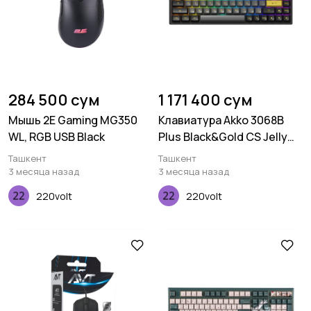
284 500 сум
1 171 400 сум
Мышь 2E Gaming MG350
Клавиатура Akko 3068B
WL, RGB USB Black
Plus Black&Gold CS Jelly
Pink RGB
Ташкент
Ташкент
3 месяца назад
3 месяца назад
220volt
220volt