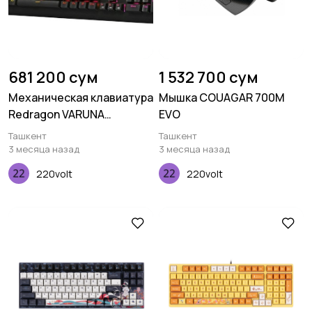
681 200 сум
1 532 700 сум
Механическая клавиатура
Мышка COUAGAR 700M
Redragon VARUNA
EVO
K559RGB
Ташкент
Ташкент
3 месяца назад
3 месяца назад
220volt
220volt