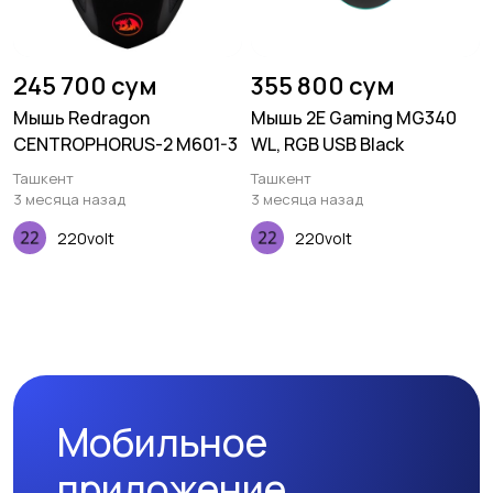
245 700 сум
355 800 сум
Мышь Redragon
Мышь 2E Gaming MG340
CENTROPHORUS-2 M601-3
WL, RGB USB Black
Ташкент
Ташкент
3 месяца назад
3 месяца назад
220volt
220volt
Мобильное
приложение