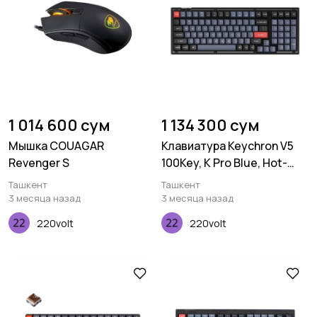
1 014 600 сум
1 134 300 сум
Мышка COUAGAR
Клавиатура Keychron V5
Revenger S
100Key, K Pro Blue, Hot-
Swap, QMK, USB-A, EN/UKR,
Ташкент
Ташкент
RGB, Frosted Black
3 месяца назад
3 месяца назад
220volt
220volt