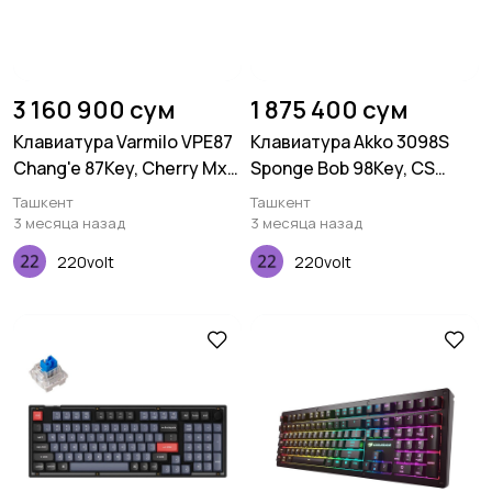
3 160 900 сум
1 875 400 сум
Клавиатура Varmilo VPE87
Клавиатура Akko 3098S
Chang'e 87Key, Cherry Mx
Sponge Bob 98Key, CS
Red, BT/WL/USB-A, EN,
Starfish, USB-A, Hot-
Ташкент
Ташкент
White Led, Синий
swappable, EN/UKR, RGB,
3 месяца назад
3 месяца назад
Желтый
220volt
220volt