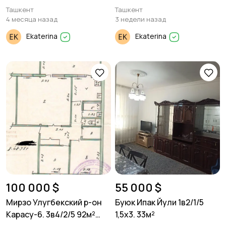
уровня. 500м²
Фидокор. 3/10/10. 110м²
Ташкент
Ташкент
4 месяца назад
3 недели назад
Ekaterina
Ekaterina
100 000 $
55 000 $
Мирзо Улугбекский р-он
Буюк Ипак Йули 1в2/1/5
Карасу-6. 3в4/2/5 92м²
1,5х3. 33м²