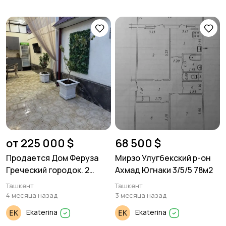
от 225 000 $
68 500 $
Продается Дом Феруза
Мирзо Улугбекский р-он
Греческий городок. 2
Ахмад Югнаки 3/5/5 78м2
уровня. 160м². 2 сотки
Ташкент
Ташкент
земли.
4 месяца назад
3 месяца назад
Ekaterina
Ekaterina