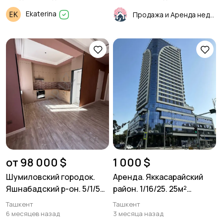
Ekaterina
Продажа и Аренда недвижимости
от 98 000 $
1 000 $
Шумиловский городок.
Аренда. Яккасарайский
Яшнабадский р-он. 5/1/5
район. 1/16/25. 25м²
96м².
укомплектована
Ташкент
Ташкент
6 месяцев назад
3 месяца назад