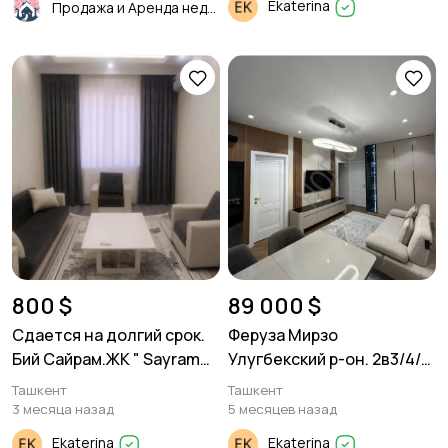
Ekaterina
Продажа и Аренда недвижимости
800 $
89 000 $
Сдается на долгий срок.
Феруза Мирзо
Бий Сайрам.ЖК " Sayram
Улугбекский р-он. 2в3/4/4.
Avenue" 2/3/10. Площадь
51м²
Ташкент
Ташкент
57 м2
3 месяца назад
5 месяцев назад
Ekaterina
Ekaterina