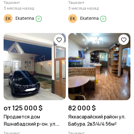
Панель.
Ташкент
Ташкент
3 месяца назад
3 месяца назад
Ekaterina
Ekaterina
от 125 000 $
82 000 $
Продается дом
Яккасарайский район ул.
Яшнабадский р-он. ул.
Бабура. 2в3/4/4 56м²
Джакурганская. 2,5 соток.
Ташкент
Ташкент