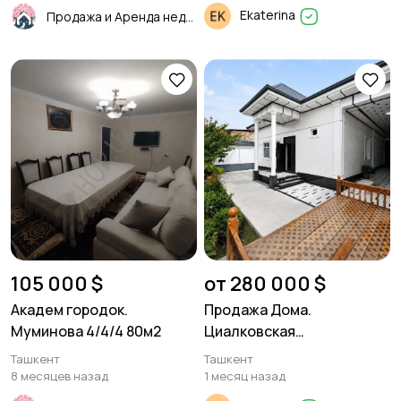
Ekaterina
Продажа и Аренда недвижимости
105 000 $
от 280 000 $
Академ городок.
Продажа Дома.
Муминова 4/4/4 80м2
Циалковская
Археологическая.
Ташкент
Ташкент
8 месяцев назад
1 месяц назад