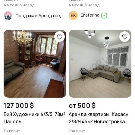
2 уровня.
4 месяца назад
4 месяца назад
Ekaterina
Продажа и Аренда недвижимости
127 000 $
от 500 $
Бий Художники 4/3/5. 78м²
Аренда квартиры..Карасу
Панель
2/8/9 45м² Новостройка
Ташкент
Ташкент