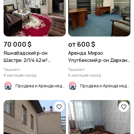
70 000 $
от 600 $
Яшнабадский р-он
Аренда. Мирзо
Шастри. 2/1/4 42 м²
Улугбекский р-он Дархан.
Кирпич.
коммерческое
Ташкент
Ташкент
помещение 45м²
8 месяцев назад
6 месяцев назад
Продажа и Аренда недвижимости
Продажа и Аренда недвижимости