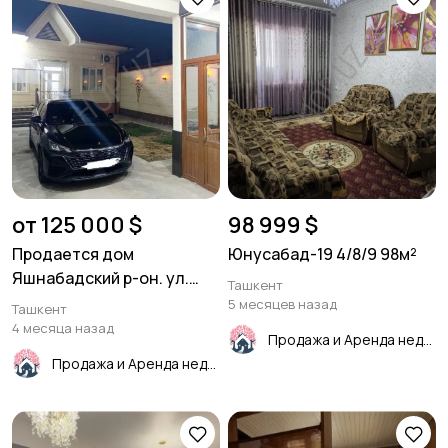
от 125 000 $
98 999 $
Продается дом
Юнусабад-19 4/8/9 98м²
Яшнабадский р-он. ул.
Ташкент
Джакурганская. 2,5 соток.
5 месяцев назад
Ташкент
2 уровня.
4 месяца назад
Продажа и Аренда недвижимости
Продажа и Аренда недвижимости