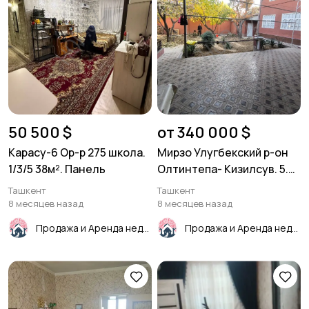
50 500 $
от 340 000 $
Карасу-6 Ор-р 275 школа.
Мирзо Улугбекский р-он
1/3/5 38м². Панель
Олтинтепа- Кизилсув. 5.3
соток. Фасад 20м.
Ташкент
Ташкент
8 месяцев назад
8 месяцев назад
Продажа и Аренда недвижимости
Продажа и Аренда недвижимости