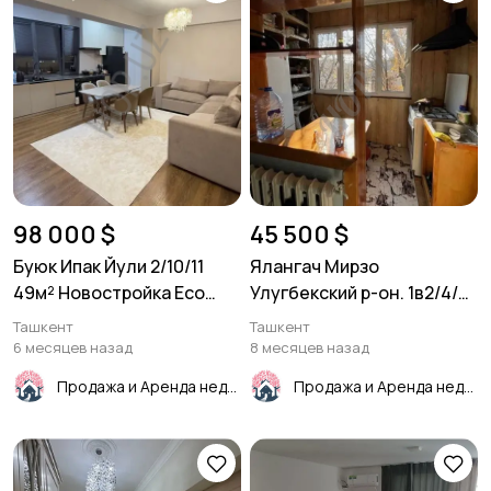
98 000 $
45 500 $
Буюк Ипак Йули 2/10/11
Ялангач Мирзо
49м² Новостройка Eco
Улугбекский р-он. 1в2/4/4
Smart
33м² Панель
Ташкент
Ташкент
6 месяцев назад
8 месяцев назад
Продажа и Аренда недвижимости
Продажа и Аренда недвижимости