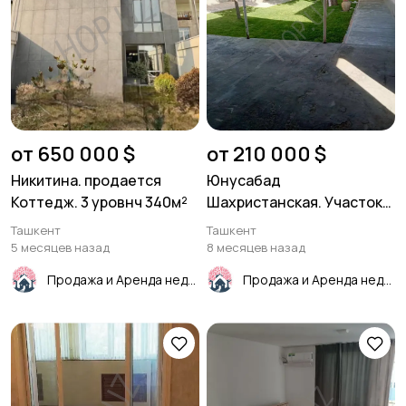
от 650 000 $
от 210 000 $
Никитина. продается
Юнусабад
Коттедж. 3 уровнч 340м²
Шахристанская. Участок
4.52 соток. с домом. 93м²
Ташкент
Ташкент
6 комнат.
5 месяцев назад
8 месяцев назад
Продажа и Аренда недвижимости
Продажа и Аренда недвижимости