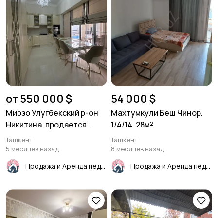
от 550 000 $
54 000 $
Мирзо Улугбекский р-он
Махтумкули Беш Чинор.
Никитина. продается
1/4/14. 28м²
дом.230м²
Ташкент
Ташкент
5 месяцев назад
8 месяцев назад
Продажа и Аренда недвижимости
Продажа и Аренда недвижимости