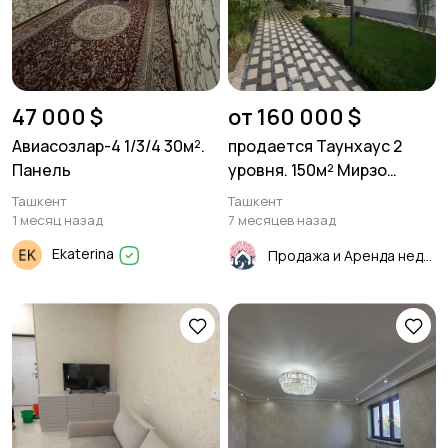
47 000 $
от 160 000 $
Авиасозлар-4 1/3/4 30м².
продается Таунхаус 2
Панель
уровня. 150м² Мирзо
Улугбекский р-он Академ
Ташкент
Ташкент
Городок
1 месяц назад
7 месяцев назад
Ekaterina
Продажа и Аренда недвижимости