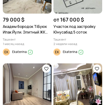
79 000 $
от 167 000 $
Академ 6ородок TiБуюк
Участок под застройку
Ипак Йули. Элитный ЖК
Юнусабад 5 соток
"Tiara Residence".
Ташкент
Ташкент
1 месяц назад
2 недели назад
Ekaterina
Ekaterina