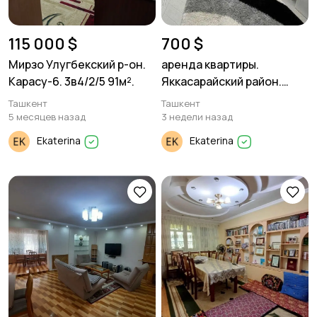
115 000 $
700 $
Мирзо Улугбекский р-он.
аренда квартиры.
Карасу-6. 3в4/2/5 91м².
Яккасарайский район.
2/1/5 60м²
Ташкент
Ташкент
5 месяцев назад
3 недели назад
Ekaterina
Ekaterina