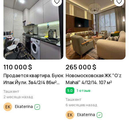
110 000 $
265 000 $
Продается квартира. Буюк
Новомосковская ЖК "O’z
Ипак Йули. 3в4/2/4 86м²
Mahal" 4/12/14. 107 м²
Кирпич
5.0
1 отзыв
Ташкент
2 месяца назад
Ташкент
6 месяцев назад
Ekaterina
Ekaterina