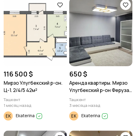
116 500 $
650 $
Мирзо Улугбекский р-он.
Аренда квартиры. Мирзо
Ц-1. 2/4/5 42м²
Улугбекский р-он Феруза
2/2/4 77 серия. 60м²
Ташкент
Ташкент
1 месяц назад
3 месяца назад
Ekaterina
Ekaterina