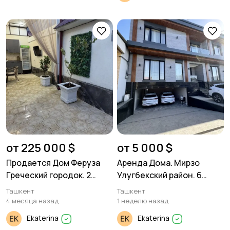
от 225 000 $
от 5 000 $
Продается Дом Феруза
Аренда Дома. Мирзо
Греческий городок. 2
Улугбекский район. 6
уровня. 160м². 2 сотки
комнат 470м²
Ташкент
Ташкент
земли.
4 месяца назад
1 неделю назад
Ekaterina
Ekaterina