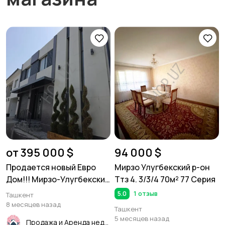
от 395 000 $
94 000 $
Продается новый Евро
Мирзо Улугбекский р-он
Дом!!! Мирзо-Улугбекский
Ттз 4. 3/3/4 70м² 77 Серия
район. Центр
5.0
1 отзыв
Ташкент
луначарского ул. Шукур
8 месяцев назад
Ташкент
Бурханова 3 - уровня Дом.
5 месяцев назад
Продажа и Аренда недвижимости