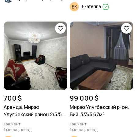
Площадь 340м²
Ekaterina
700 $
99 000 $
Аренда. Мирзо
Мирзо Улугбекский р-он.
Улугбекский район 2/5/5
Бий. 3/3/5 67м²
60м²
Ташкент
Ташкент
1 месяц назад
1 месяц назад