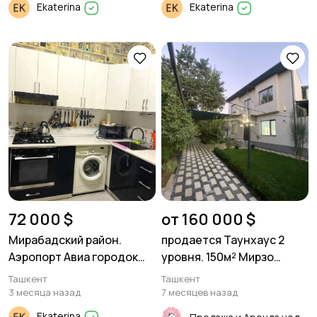
Ekaterina
Ekaterina
72 000 $
от 160 000 $
Мирабадский район.
продается Таунхаус 2
Аэропорт Авиа городок
уровня. 150м² Мирзо
2/2/3 56м² Кирпич
Улугбекский р-он Академ
Ташкент
Ташкент
Городок
3 месяца назад
7 месяцев назад
Ekaterina