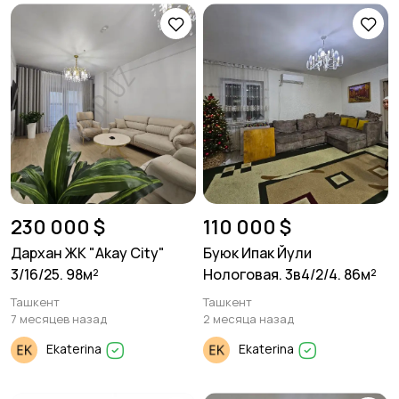
230 000 $
110 000 $
Дархан ЖК "Akay City"
Буюк Ипак Йули
3/16/25. 98м²
Нологовая. 3в4/2/4. 86м²
Ташкент
Ташкент
7 месяцев назад
2 месяца назад
Ekaterina
Ekaterina