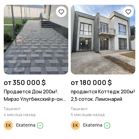
от 350 000 $
от 180 000 $
Продается Дом 200м².
продантся Коттедж 200м²
Мирзо Улугбекский р-он
2,5 соток. Лимонарий
Геофизика махалля
Ташкент
Ташкент
Заковат. 6 соток.
4 месяца назад
5 месяцев назад
Ekaterina
Ekaterina