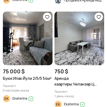
Продажа и Аренда недвижимости
75 000 $
750 $
Буюк Ипак Йули 2/5/5 54м²
Аренда
каартиры.Чиланзар Ц
Ташкент
квартал. 3/4/5 56м²
6 месяцев назад
Ташкент
1 день назад
Ekaterina
Ekaterina