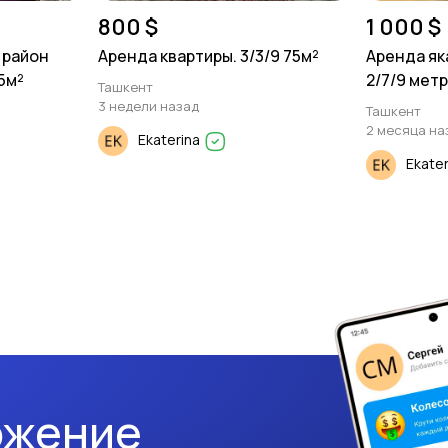
800 $
1 000 $
 район
Аренда квартиры. 3/3/9 75м²
Аренда як
65м²
2/7/9 метр
Ташкент
3 недели назад
Ташкент
2 месяца на
Ekaterina
Ekate
ожение