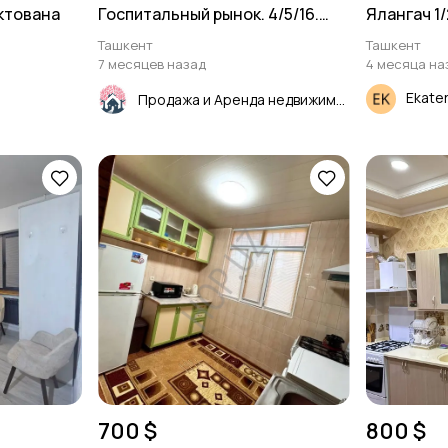
ектована
Госпитальный рынок. 4/5/16.
Ялангач 1/
100м²
Ташкент
Ташкент
7 месяцев назад
4 месяца на
Ekate
Продажа и Аренда недвижимости
700 $
800 $