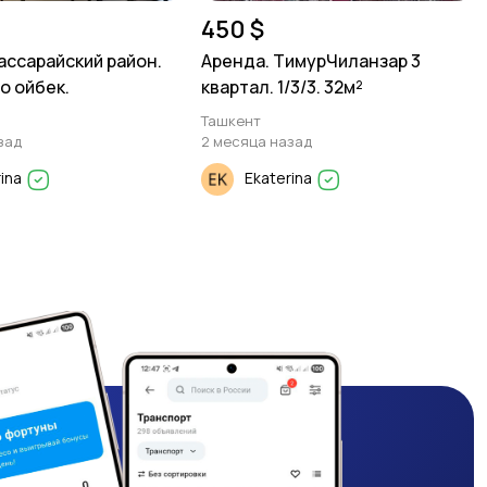
450 $
ассарайский район.
Аренда. ТимурЧиланзар 3
о ойбек.
квартал. 1/3/3. 32м²
Ташкент
зад
2 месяца назад
rina
Ekaterina