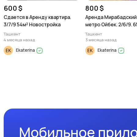
600 $
800 $
Сдается в Аренду квартира.
Аренда Мирабадский
3/7/9 54м² Новостройка
метро Ойбек. 2/6/9. 
Ташкент
Ташкент
4 месяца назад
3 месяца назад
Ekaterina
Ekaterina
Мобильное прил