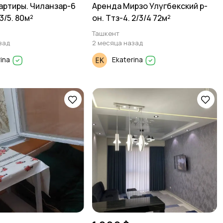
артиры. Чиланзар-6
Аренда Мирзо Улугбекский р-
3/5. 80м²
он. Ттз-4. 2/3/4 72м²
Ташкент
зад
2 месяца назад
rina
Ekaterina