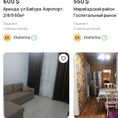
600 $
550 $
Аренда. ул Бабура. Аэропорт.
Мирабадский район
2/8/9 60м²
Госпитальный рынок 1
38м²
Ташкент
Ташкент
1 месяц назад
3 месяца назад
Ekaterina
Ekaterina