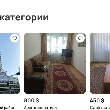
 категории
800 $
450 $
й район.
Аренда квартиры.
Сдаётся в