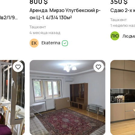
800 $
350 $
Аренда. Мирзо Улугбекский р-
Сдаю 2-х 
в2/1/9
он Ц-1. 4/3/4 130м²
Ташкент
1 неделю на
Ташкент
4 месяца назад
Людм
Ekaterina