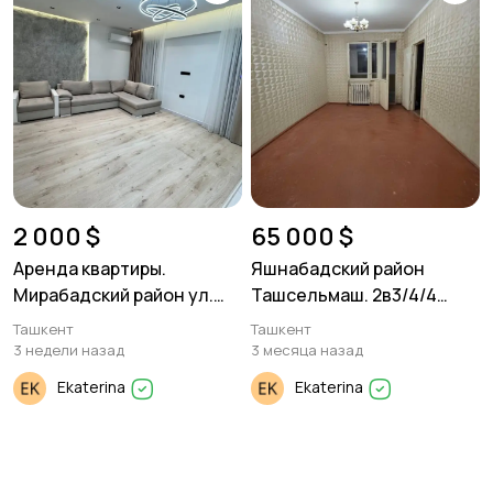
2 000 $
65 000 $
Аренда квартиры.
Яшнабадский район
Мирабадский район ул.
Ташсельмаш. 2в3/4/4
Фидокор. 3/10/10. 110м²
50м²
Ташкент
Ташкент
3 недели назад
3 месяца назад
Ekaterina
Ekaterina