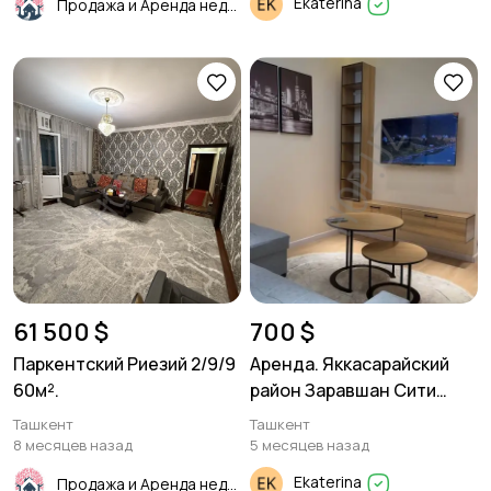
Ekaterina
Продажа и Аренда недвижимости
61 500 $
700 $
Паркентский Риезий 2/9/9
Аренда. Яккасарайский
60м².
район Заравшан Сити
1в2/8/18. 40м²
Ташкент
Ташкент
8 месяцев назад
5 месяцев назад
Ekaterina
Продажа и Аренда недвижимости