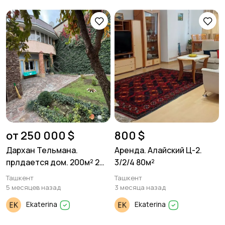
от 250 000 $
800 $
Дархан Тельмана.
Аренда. Алайский Ц-2.
прлдается дом. 200м² 2
3/2/4 80м²
сотки земли
Ташкент
Ташкент
5 месяцев назад
3 месяца назад
Ekaterina
Ekaterina