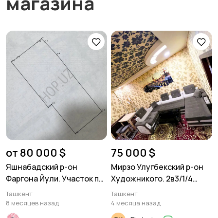
магазина
от 80 000 $
75 000 $
Яшнабадский р-он
Мирзо Улугбекский р-он
Фаргона Йули. Участок по
Художникого. 2в3/1/4
застройку 3,3 соток фасад
46м² Панель.
Ташкент
Ташкент
11и.
8 месяцев назад
4 месяца назад