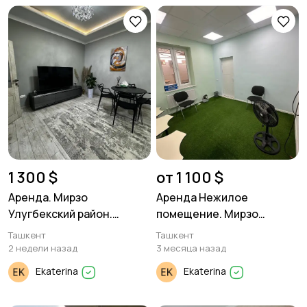
1 300 $
от 1 100 $
Аренда. Мирзо
Аренда Нежилое
Улугбекский район.
помещение. Мирзо
Дархан. 3/18/25. 93
Улугбекский р-он. Юий
Ташкент
Ташкент
Дагестанская. 70м². 1
2 недели назад
3 месяца назад
этаж. этажность 2.
Ekaterina
Ekaterina