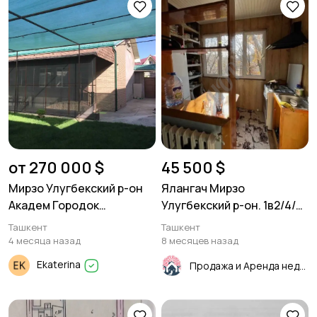
от 270 000 $
45 500 $
Мирзо Улугбекский р-он
Ялангач Мирзо
Академ Городок
Улугбекский р-он. 1в2/4/4
Продаётся дом 100м²
33м² Панель
Ташкент
Ташкент
4 месяца назад
8 месяцев назад
Ekaterina
Продажа и Аренда недвижимости