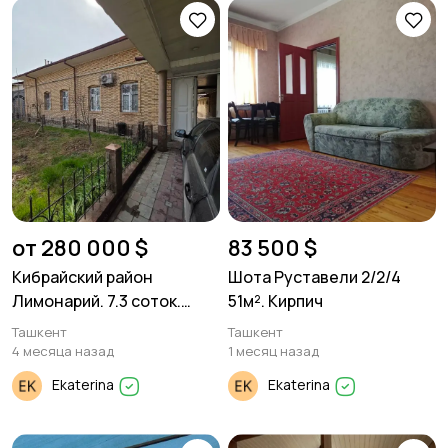
от 280 000 $
83 500 $
Кибрайский район
Шота Руставели 2/2/4
Лимонарий. 7.3 соток.
51м². Кирпич
фасад 19.5м
Ташкент
Ташкент
4 месяца назад
1 месяц назад
Ekaterina
Ekaterina