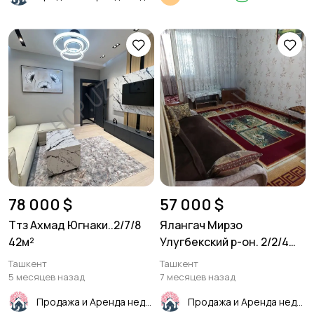
78 000 $
57 000 $
Ттз Ахмад Югнаки..2/7/8
Ялангач Мирзо
42м²
Улугбекский р-он. 2/2/4
46м² Панель
Ташкент
Ташкент
5 месяцев назад
7 месяцев назад
Продажа и Аренда недвижимости
Продажа и Аренда недвижимости