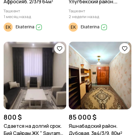
Афросияб. 2/3/9 64м¹
Улугбекский район.
Дархан. 3/18/25. 93
Ташкент
Ташкент
1 месяц назад
2 недели назад
Ekaterina
Ekaterina
800 $
85 000 $
Сдается на долгий срок.
Яшнабадский район.
Бий Сайрам.ЖК " Sayram
Дубовая. 3в4/3/9. 80м²