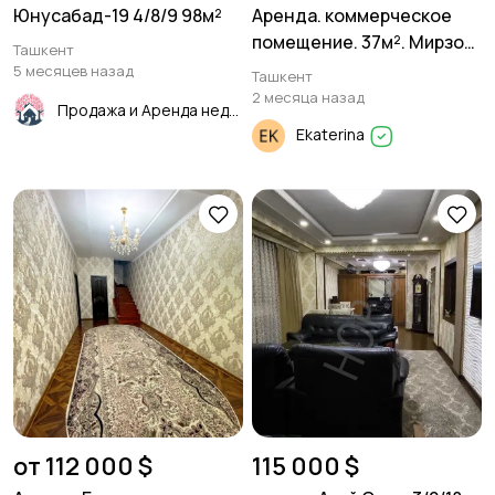
Юнусабад-19 4/8/9 98м²
Аренда. коммерческое
помещение. 37м². Мирзо
Ташкент
Улугбекский р-он. Академ
5 месяцев назад
Ташкент
Городок.
2 месяца назад
Продажа и Аренда недвижимости
Ekaterina
от 112 000 $
115 000 $