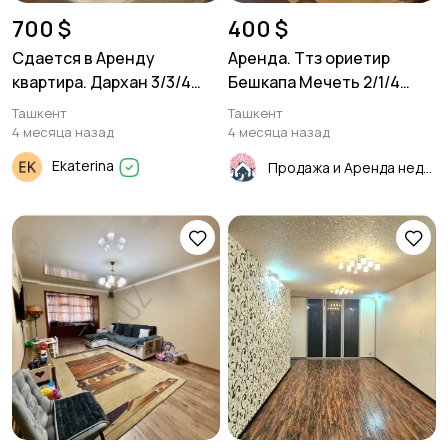
700 $
400 $
Сдается в Аренду
Аренда. Ттз ориетир
квартира. Дархан 3/3/4
Бешкапа Мечеть 2/1/4
70м²
55м²
Ташкент
Ташкент
4 месяца назад
4 месяца назад
Ekaterina
Продажа и Аренда недвижимости