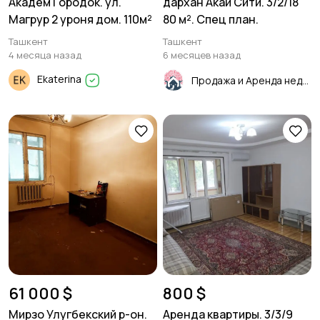
Академ Городок. ул.
дархан Акай Сити. 3/2/18
Магрур 2 уроня дом. 110м²
80 м². Спец план.
Ташкент
Ташкент
4 месяца назад
6 месяцев назад
Ekaterina
Продажа и Аренда недвижимости
61 000 $
800 $
Мирзо Улугбекский р-он.
Аренда квартиры. 3/3/9