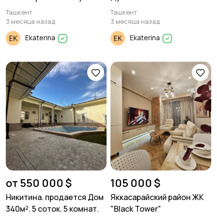
Avenue" 2/3/10. Площадь
Ташкент
Ташкент
57 м2
3 месяца назад
3 месяца назад
Ekaterina
Ekaterina
от 550 000 $
105 000 $
Никитина. продается Дом
Яккасарайский район ЖК
340м². 5 соток. 5 комнат.
"Black Tower"