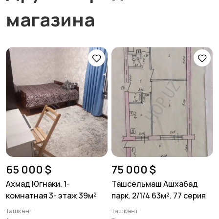
магазина
65 000 $
75 000 $
Ахмад Югнаки. 1-
Ташсельмаш Ашхабад
комнатная 3- этаж 39м²
парк. 2/1/4 63м². 77 серия
Ташкент
Ташкент