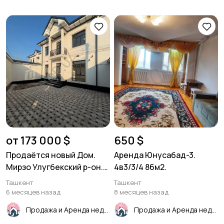
от 173 000 $
650 $
Продаётся новый Дом.
Аренда Юнусабад-3.
Мирзо Улугбекский р-он.
4в3/3/4 86м2.
Алишеробод возле парка
Ташкент
Ташкент
Новый Узбекистан. 2
6 месяцев назад
8 месяцев назад
сотки земли.
Продажа и Аренда недвижимости
Продажа и Аренда недвижимости