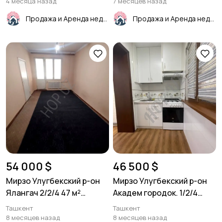
4 месяца назад
7 месяцев назад
Продажа и Аренда недвижимости
Продажа и Аренда недвижимости
54 000 $
46 500 $
Мирзо Улугбекский р-он
Мирзо Улугбекский р-он
Ялангач 2/2/4 47 м²
Академ городок. 1/2/4
Панель.
28м²
Ташкент
Ташкент
8 месяцев назад
8 месяцев назад