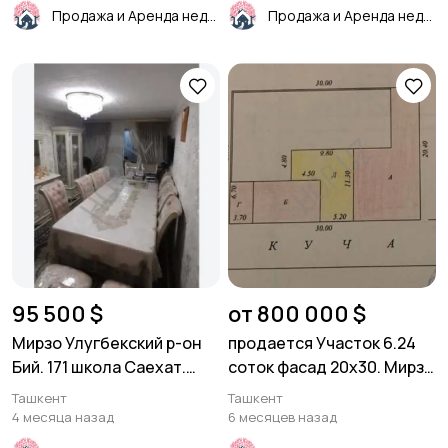
Продажа и Аренда недвижимости
Продажа и Аренда недвижимости
95 500 $
от 800 000 $
Мирзо Улугбекский р-он
продается Участок 6.24
Бий. 171 школа Саехат.
соток фасад 20х30. Мирзо
3/4/4 65м²
Улугбекский р-он. Буз-2.
Ташкент
Ташкент
4 месяца назад
6 месяцев назад