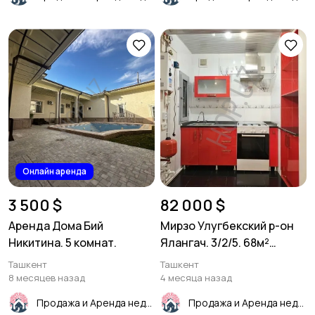
Онлайн аренда
3 500 $
82 000 $
Аренда Дома Бий
Мирзо Улугбекский р-он
Никитина. 5 комнат.
Ялангач. 3/2/5. 68м²
Кирпич.
Ташкент
Ташкент
8 месяцев назад
4 месяца назад
Продажа и Аренда недвижимости
Продажа и Аренда недвижимости