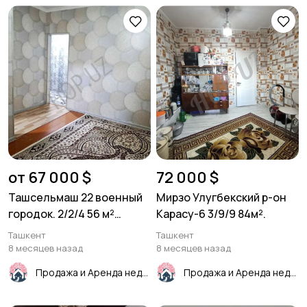
от 67 000 $
72 000 $
Ташсельмаш 22 военный
Мирзо Улугбекский р-он
городок. 2/2/4 56 м²
Карасу-6 3/9/9 84м².
Кирпич
Ташкент
Ташкент
8 месяцев назад
8 месяцев назад
Продажа и Аренда недвижимости
Продажа и Аренда недвижимости