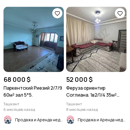
68 000 $
52 000 $
Паркентский Риезий 2/7/9
Феруза ориентир
60м² зал 5*5.
Соглиана. 1в2/1/4 35м²
Кирпич
Ташкент
Ташкент
6 месяцев назад
8 месяцев назад
Продажа и Аренда недвижимости
Продажа и Аренда недвижимости