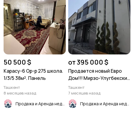
50 500 $
от 395 000 $
Карасу-6 Ор-р 275 школа.
Продается новый Евро
1/3/5 38м². Панель
Дом!!! Мирзо-Улугбекский
район. Центр
Ташкент
Ташкент
луначарского ул. Шукур
8 месяцев назад
7 месяцев назад
Бурханова 3 - уровня Дом.
Продажа и Аренда недвижимости
Продажа и Аренда недвижимости
Площадь 340м²