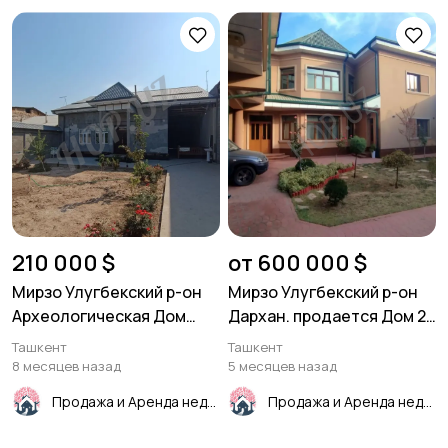
210 000 $
от 600 000 $
Мирзо Улугбекский р-он
Мирзо Улугбекский р-он
Археологическая Дом
Дархан. продается Дом 2
120м²
уровня.520м²
Ташкент
Ташкент
8 месяцев назад
5 месяцев назад
Продажа и Аренда недвижимости
Продажа и Аренда недвижимости