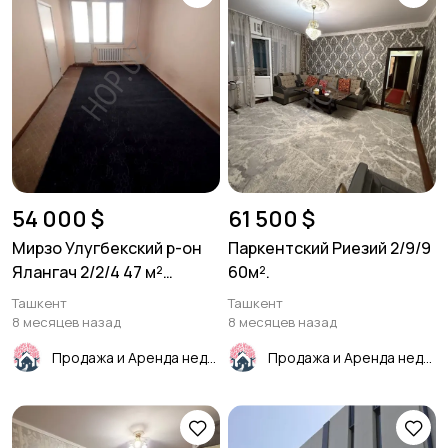
54 000 $
61 500 $
Мирзо Улугбекский р-он
Паркентский Риезий 2/9/9
Ялангач 2/2/4 47 м²
60м².
Панель.
Ташкент
Ташкент
8 месяцев назад
8 месяцев назад
Продажа и Аренда недвижимости
Продажа и Аренда недвижимости