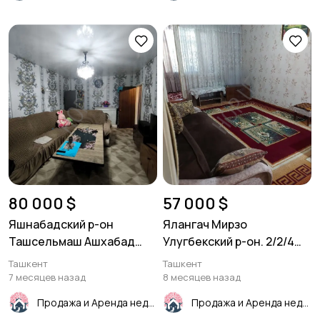
80 000 $
57 000 $
Яшнабадский р-он
Ялангач Мирзо
Ташсельмаш Ашхабад
Улугбекский р-он. 2/2/4
3в4/4/4. 77серия
46м²
Ташкент
Ташкент
7 месяцев назад
8 месяцев назад
Продажа и Аренда недвижимости
Продажа и Аренда недвижимости