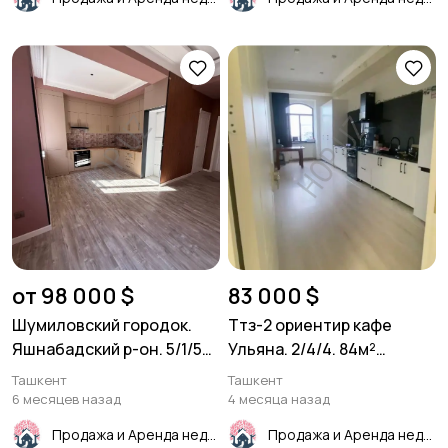
от 98 000 $
83 000 $
Шумиловский городок.
Ттз-2 ориентир кафе
Яшнабадский р-он. 5/1/5
Ульяна. 2/4/4. 84м²
96м².
Новостройка
Ташкент
Ташкент
6 месяцев назад
4 месяца назад
Продажа и Аренда недвижимости
Продажа и Аренда недвижимости