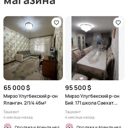
65 000 $
95 500 $
Мирзо Улугбекский р-он
Мирзо Улугбекский р-он
Ялангач. 2/1/4 46м²
Бий. 171 школа Саехат.
3/4/4 65м²
Ташкент
Ташкент
4 месяца назад
4 месяца назад
Продажа и Аренда недвижимости
Продажа и Аренда недвижимости