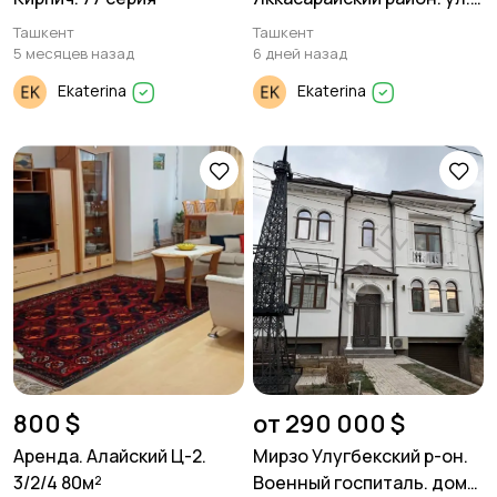
Афросиаб.
Ташкент
Ташкент
5 месяцев назад
6 дней назад
Ekaterina
Ekaterina
800 $
от 290 000 $
Аренда. Алайский Ц-2.
Мирзо Улугбекский р-он.
3/2/4 80м²
Военный госпиталь. дом