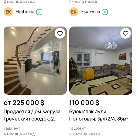
2 месяца назад
1 месяц назад
Ekaterina
Ekaterina
от 225 000 $
110 000 $
Продается Дом. Феруза
Буюк Ипак Йули
Греческий городок. 2
Нологовая. 3в4/2/4. 86м²
соток. 2 уровня. 160м²
Ташкент
Ташкент
4 месяца назад
2 месяца назад