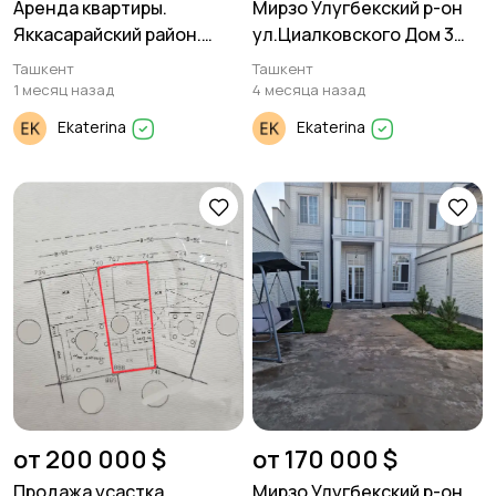
Аренда квартиры.
Мирзо Улугбекский р-он
Яккасарайский район.
ул.Циалковского Дом 3
Бабура. 2/3/12 83м².
уровня 250м².
Ташкент
Ташкент
1 месяц назад
4 месяца назад
Ekaterina
Ekaterina
от 200 000 $
от 170 000 $
Продажа усастка.
Мирзо Улугбекский р-он.