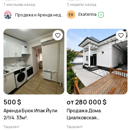
75м²
7 месяцев назад
3 недели назад
Ekaterina
Продажа и Аренда недвижимости
500 $
от 280 000 $
Аренда Буюк Ипак Йули
Продажа Дома.
2/1/4. 33м².
Циалковская
Археологическая.
Ташкент
Ташкент