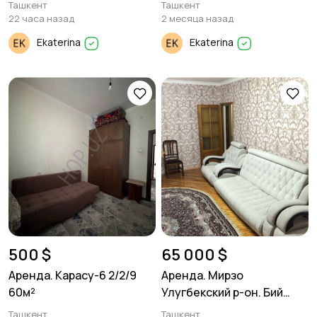
Ташкент
Ташкент
22 часа назад
2 месяца назад
Ekaterina
Ekaterina
500 $
65 000 $
Аренда. Карасу-6 2/2/9
Аренда. Мирзо
60м²
Улугбекский р-он. Бий
Генерал Петрова. 3/4/4
Ташкент
Ташкент