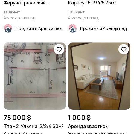
Феруза Греческий
Карасу -6. 3/4/5 75м²
городок. дом 700м²
Ташкент
Ташкент
4 месяца назад
4 месяца назад
Продажа и Аренда недвижимости
Продажа и Аренда недвижимости
75 000 $
1 000 $
Ттз - 2. Ульяна. 2/2/4 60м²
Аренда квартиры.
Кирпич. 77 серия
Яккасарайский район. ул.