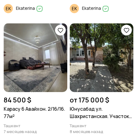
Ekaterina
Ekaterina
84 500 $
от 175 000 $
Карасу 6 Авайхон. 2/16/16.
Юнусабад ул.
77м²
Шахристанская. Участок
под строительство. 3,7
Ташкент
Ташкент
соток.
7 месяцев назад
8 месяцев назад