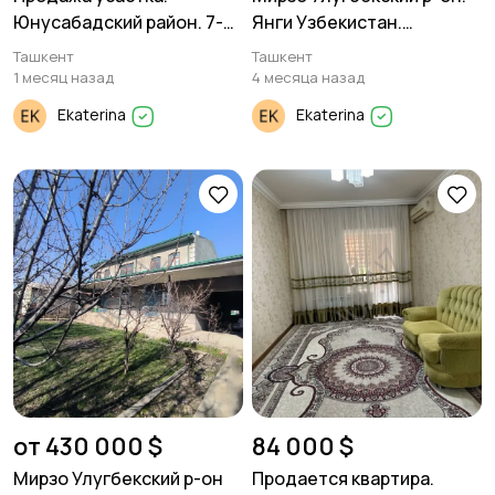
Юнусабадский район. 7-
Янги Узбекистан.
гор.больница. 3,2 соток
Коттедж. 2,7 соток. 200м²
Ташкент
Ташкент
дом. 2 уровня.
1 месяц назад
4 месяца назад
Ekaterina
Ekaterina
от 430 000 $
84 000 $
Мирзо Улугбекский р-он
Продается квартира.