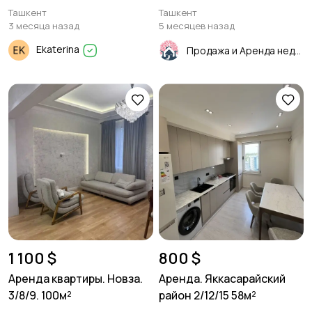
200м²
Ташкент
Ташкент
3 месяца назад
5 месяцев назад
Ekaterina
Продажа и Аренда недвижимости
1 100 $
800 $
Аренда квартиры. Новза.
Аренда. Яккасарайский
3/8/9. 100м²
район 2/12/15 58м²