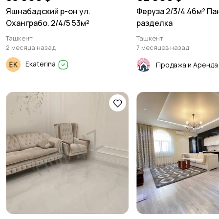
Яшнабадский р-он ул.
Феруза 2/3/4 46м² П
Оханграбо. 2/4/5 53м²
разделка
Ташкент
Ташкент
2 месяца назад
7 месяцев назад
Ekaterina