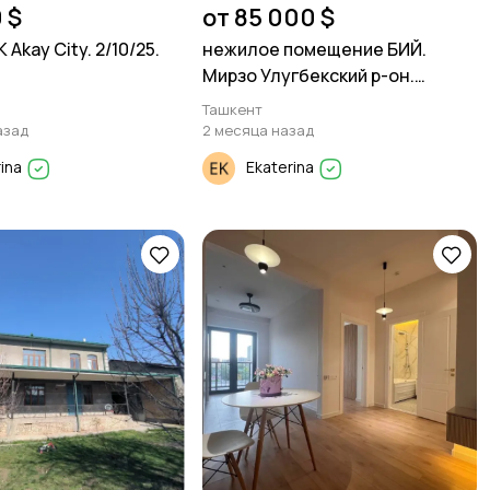
 $
от 85 000 $
 Akay City. 2/10/25.
нежилое помещение БИЙ.
Мирзо Улугбекский р-он.
Дагестанская 2/1/2. 42м².
Ташкент
азад
2 месяца назад
rina
Ekaterina