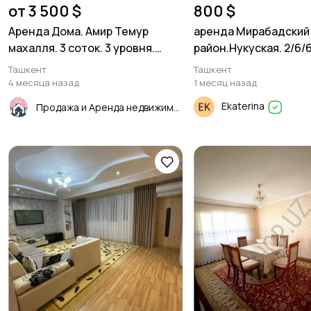
от 3 500 $
800 $
Аренда Дома. Амир Темур
аренда Мирабадский
махалля. 3 соток. 3 уровня.
район.Нукуская. 2/6/
300м²
Ташкент
Ташкент
4 месяца назад
1 месяц назад
Ekaterina
Продажа и Аренда недвижимости