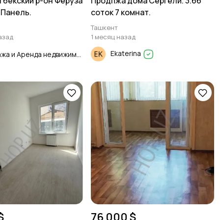
гбекский р-он Феруза
Продпжа дома Сергели. 3.66
 Панель.
соток 7 комнат.
Ташкент
азад
1 месяц назад
Ekaterina
Продажа и Аренда недвижимости
$
76 000 $