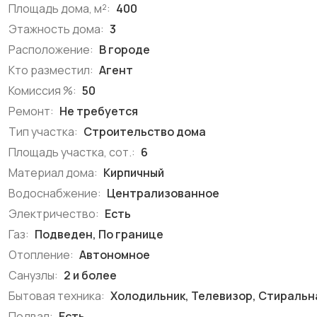
Площадь дома, м²:
400
Этажность дома:
3
Расположение:
В городе
Кто разместил:
Агент
Комиссия %:
50
Ремонт:
Не требуется
Тип участка:
Строительство дома
Площадь участка, сот.:
6
Материал дома:
Кирпичный
Водоснабжение:
Централизованное
Электричество:
Есть
Газ:
Подведен, По границе
Отопление:
Автономное
Санузлы:
2 и более
Бытовая техника:
Холодильник, Телевизор, Стиральн
Подвал:
Есть