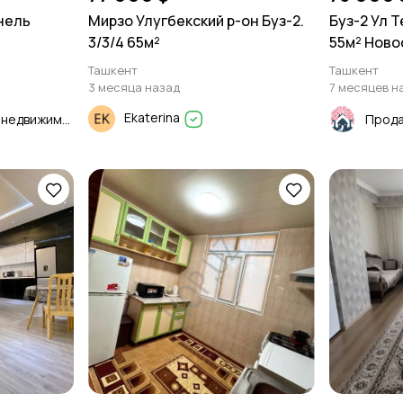
анель
Мирзо Улугбекский р-он Буз-2.
Буз-2 Ул Т
3/3/4 65м²
55м² Ново
Ташкент
Ташкент
3 месяца назад
7 месяцев н
Ekaterina
Продажа и Аренда недвижимости