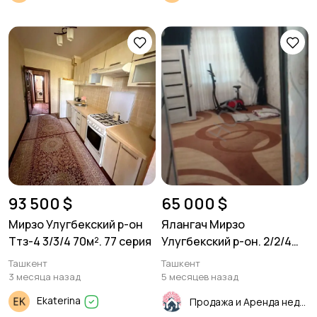
93 500 $
65 000 $
Мирзо Улугбекский р-он
Ялангач Мирзо
Ттз-4 3/3/4 70м². 77 серия
Улугбекский р-он. 2/2/4
46м²
Ташкент
Ташкент
3 месяца назад
5 месяцев назад
Ekaterina
Продажа и Аренда недвижимости