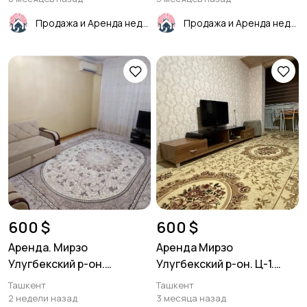
Продажа и Аренда недвижимости
Продажа и Аренда недвижимости
600 $
600 $
Аренда. Мирзо
Аренда Мирзо
Улугбекский р-он.
Улугбекский р-он. Ц-1.
Карасу-6. 3/3/4 70м²
2/5/9. 51м²
Ташкент
Ташкент
2 недели назад
3 месяца назад