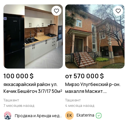
100 000 $
от 570 000 $
яккасарайский район ул.
Мирзо Улугбекский р-он.
Кечик Бешёгоч 3/7/17 50м²
махалля Масжит.
Продантся дом. 6.7 соток.
Ташкент
Ташкент
5 комнат.
7 месяцев назад
4 месяца назад
Ekaterina
Продажа и Аренда недвижимости