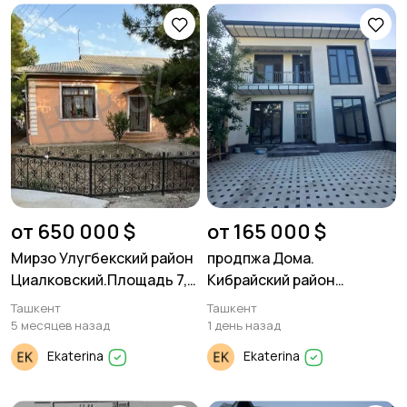
от 650 000 $
от 165 000 $
Мирзо Улугбекский район
продпжа Дома.
Циалковский.Площадь 7,2
Кибрайский район
соток
Бойжигит. 1,7 соток. 2
Ташкент
Ташкент
уровня 5 комнат
5 месяцев назад
1 день назад
Ekaterina
Ekaterina