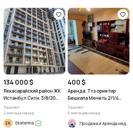
134 000 $
400 $
Яккасарайский район ЖК
Аренда. Ттз ориетир
Истанбул Сити. 3/8/20
Бешкапа Мечеть 2/1/4
56м²
55м²
Ташкент
Ташкент
2 месяца назад
5 месяцев назад
Ekaterina
Продажа и Аренда недвижимости