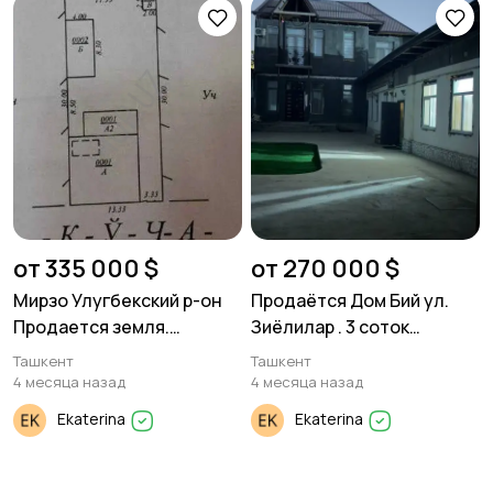
от 335 000 $
от 270 000 $
Мирзо Улугбекский р-он
Продаётся Дом Бий ул.
Продается земля.
Зиёлилар . 3 соток
Ориентир Никитина
земли.350м²дом
Ташкент
Ташкент
Дагестанская. 4 соток.
4 месяца назад
4 месяца назад
Ekaterina
Ekaterina