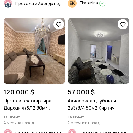
Ekaterina
Продажа и Аренда недвижимости
120 000 $
57 000 $
Продается квартира.
Авиасозлар Дубовая.
Дархан 4/8/12 90м².
2в3/3/4 50м2 Кирпич.
Инконель.
Ташкент
Ташкент
4 месяца назад
7 месяцев назад