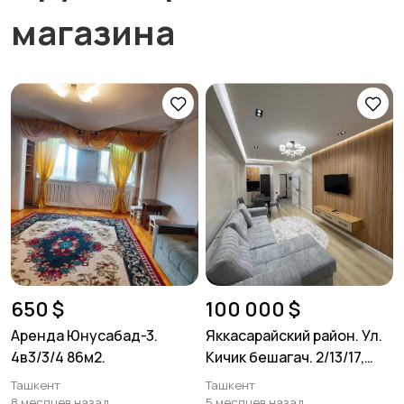
магазина
650 $
100 000 $
Аренда Юнусабад-3.
Яккасарайский район. Ул.
4в3/3/4 86м2.
Кичик бешагач. 2/13/17,
55м².ЖК "Black Tower"
Ташкент
Ташкент
Residence
8 месяцев назад
5 месяцев назад