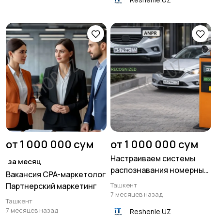
от 1 000 000 сум
от 1 000 000 сум
Настраиваем системы
за месяц
распознавания номерных
Вакансия CPA-маркетолог
знаков ANPR
Партнерский маркетинг
Ташкент
7 месяцев назад
Ташкент
7 месяцев назад
Reshenie.UZ