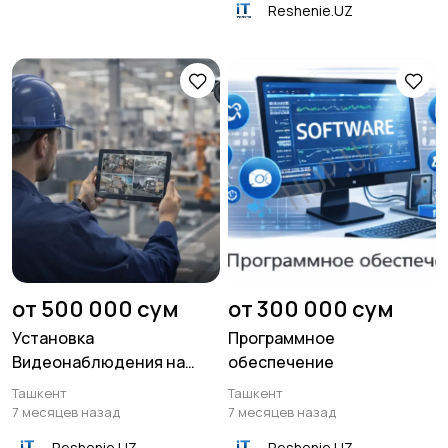
Reshenie.UZ
от 500 000 сум
от 300 000 сум
Установка
Программное
Видеонаблюдения на
обеспечение
производстве
Ташкент
Ташкент
7 месяцев назад
7 месяцев назад
Reshenie.UZ
Reshenie.UZ