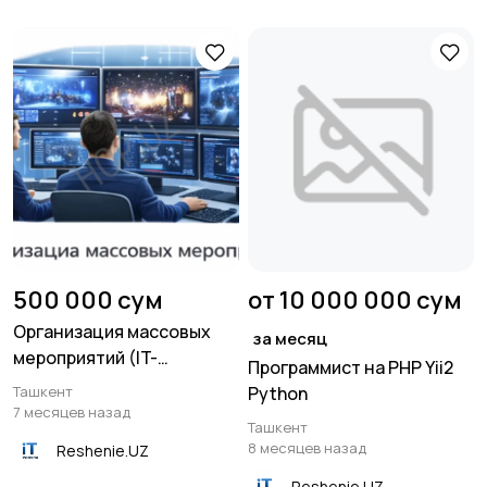
500 000 сум
от 10 000 000 сум
Организация массовых
за месяц
мероприятий (IT-
Программист на PHP Yii2
сопровождение)
Ташкент
Python
7 месяцев назад
Ташкент
8 месяцев назад
Reshenie.UZ
Reshenie.UZ