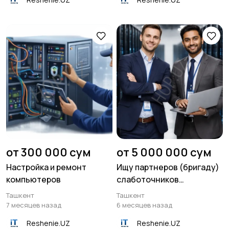
от 300 000 сум
от 5 000 000 сум
Настройка и ремонт
Ищу партнеров (бригаду)
компьютеров
слаботочников
монтажников СКС
Ташкент
Ташкент
7 месяцев назад
6 месяцев назад
Reshenie.UZ
Reshenie.UZ