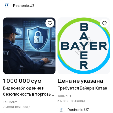
Reshenie.UZ
1 000 000 сум
Цена не указана
Видеонаблюдение и
Требуется Байер в Китае
безопасность в торговых
Ташкент
центрах
5 месяцев назад
Ташкент
7 месяцев назад
Reshenie.UZ