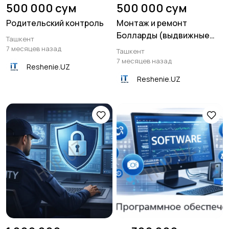
500 000 сум
500 000 сум
Родительский контроль
Монтаж и ремонт
Болларды (выдвижные
Ташкент
столбы)
7 месяцев назад
Ташкент
7 месяцев назад
Reshenie.UZ
Reshenie.UZ