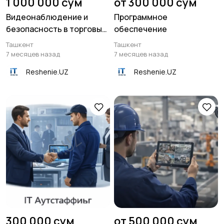
1 000 000 сум
от 300 000 сум
Видеонаблюдение и
Программное
безопасность в торговых
обеспечение
центрах
Ташкент
Ташкент
7 месяцев назад
7 месяцев назад
Reshenie.UZ
Reshenie.UZ
300 000 сум
от 500 000 сум