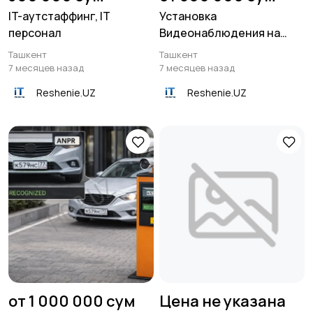
IT-аутстаффинг, IT
Установка
персонал
Видеонаблюдения на
производстве
Ташкент
Ташкент
7 месяцев назад
7 месяцев назад
Reshenie.UZ
Reshenie.UZ
от 1 000 000 сум
Цена не указана