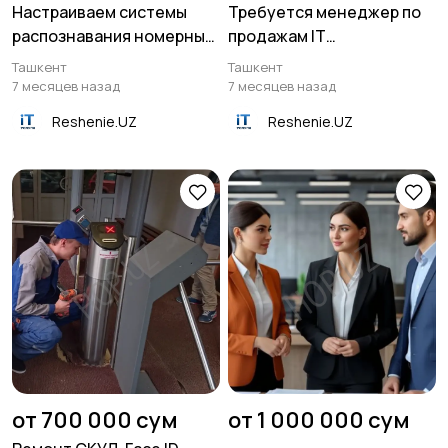
Настраиваем системы
Требуется менеджер по
распознавания номерных
продажам IT
знаков ANPR
оборудования
Ташкент
Ташкент
7 месяцев назад
7 месяцев назад
Reshenie.UZ
Reshenie.UZ
от 700 000 сум
от 1 000 000 сум