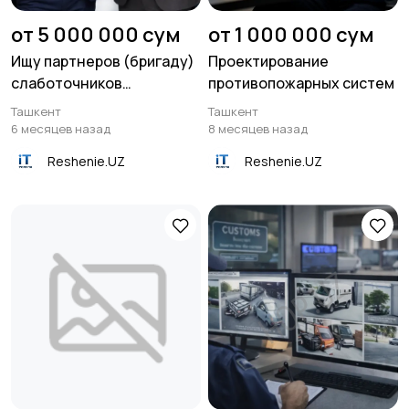
от 5 000 000 сум
от 1 000 000 сум
Ищу партнеров (бригаду)
Проектирование
слаботочников
противопожарных систем
монтажников СКС
Ташкент
Ташкент
6 месяцев назад
8 месяцев назад
Reshenie.UZ
Reshenie.UZ