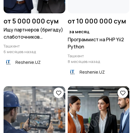
от 5 000 000 сум
от 10 000 000 сум
Ищу партнеров (бригаду)
за месяц
слаботочников
Программист на PHP Yii2
монтажников СКС
Ташкент
Python
6 месяцев назад
Ташкент
8 месяцев назад
Reshenie.UZ
Reshenie.UZ