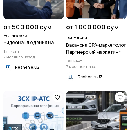
от 500 000 сум
от 1 000 000 сум
Установка
за месяц
Видеонаблюдения на
Вакансия CPA-маркетолог
производстве
Ташкент
Партнерский маркетинг
7 месяцев назад
Ташкент
7 месяцев назад
Reshenie.UZ
Reshenie.UZ