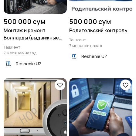
500 000 сум
500 000 сум
Монтаж и ремонт
Родительский контроль
Болларды (выдвижные
Ташкент
столбы)
7 месяцев назад
Ташкент
7 месяцев назад
Reshenie.UZ
Reshenie.UZ