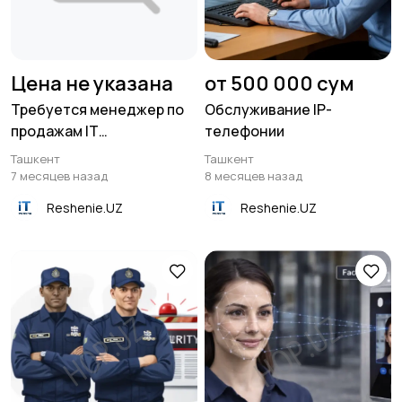
Цена не указана
от 500 000 сум
Требуется менеджер по
Обслуживание IP-
продажам IT
телефонии
оборудования
Ташкент
Ташкент
7 месяцев назад
8 месяцев назад
Reshenie.UZ
Reshenie.UZ