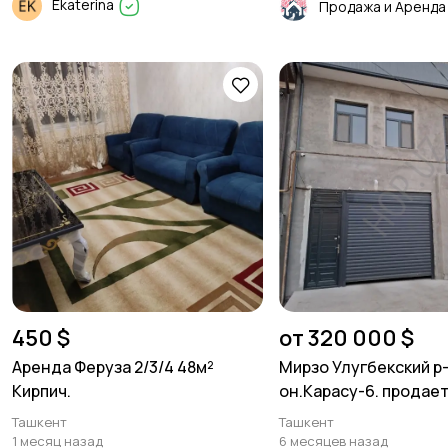
Ekaterina
450 $
от 320 000 $
Аренда Феруза 2/3/4 48м²
Мирзо Улугбекский р
Кирпич.
он.Карасу-6. продает
соток. 2 уровня.
Ташкент
Ташкент
1 месяц назад
6 месяцев назад