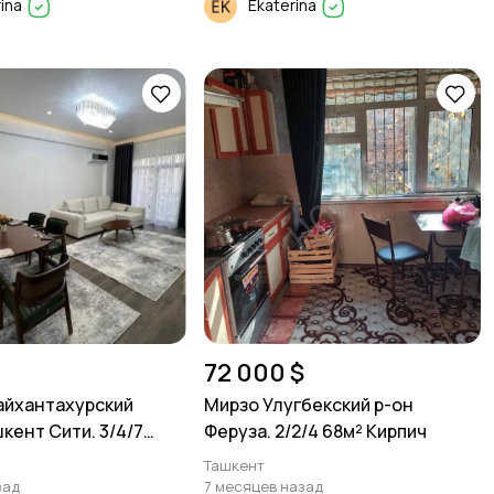
rina
Ekaterina
72 000 $
айхантахурский
Мирзо Улугбекский р-он
кент Сити. 3/4/7
Феруза. 2/2/4 68м² Кирпич
Ташкент
зад
7 месяцев назад