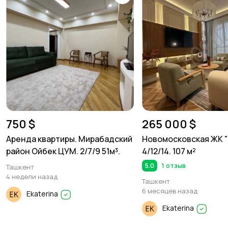
750 $
265 000 $
Аренда квартиры. Мирабадский
Новомосковская ЖК "
район Ойбек ЦУМ. 2/7/9 51м³.
4/12/14. 107 м²
5.0
1 отзыв
Ташкент
4 недели назад
Ташкент
6 месяцев назад
Ekaterina
Ekaterina