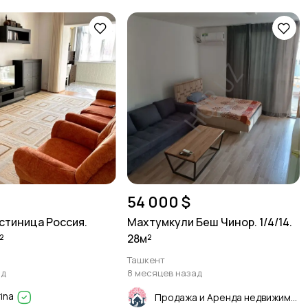
54 000 $
стиница Россия.
Махтумкули Беш Чинор. 1/4/14.
²
28м²
Ташкент
ад
8 месяцев назад
rina
Продажа и Аренда недвижимости