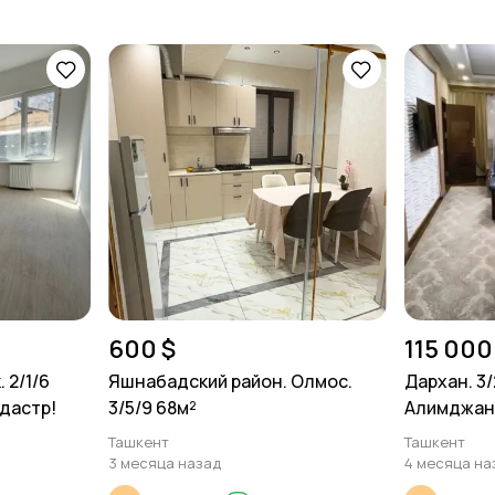
600 $
115 000
 2/1/6
Яшнабадский район. Олмос.
Дархан. 3/
адастр!
3/5/9 68м²
Алимджан
Ташкент
Ташкент
3 месяца назад
4 месяца на