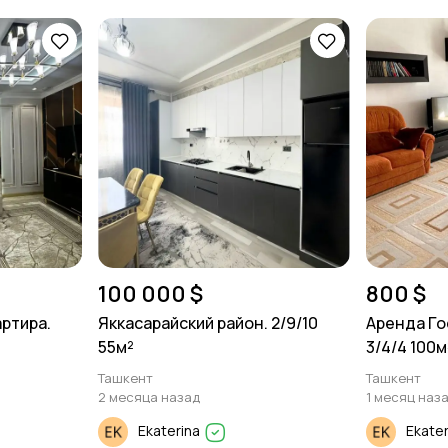
100 000 $
800 $
артира.
Яккасарайский район. 2/9/10
Аренда Го
55м²
3/4/4 100м
Ташкент
Ташкент
2 месяца назад
1 месяц наз
Ekaterina
Ekate