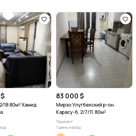
 $
83 000 $
2/18 80м² Хамид
Мирзо Улугбекский р-он.
а.
Карасу-6. 2/7/11. 80м²
Ташкент
зад
1 день назад