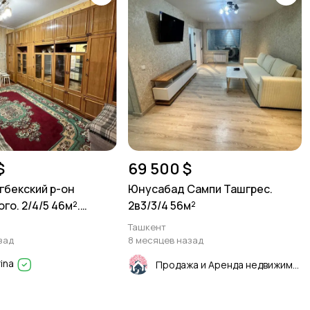
$
69 500 $
гбекский р-он
Юнусабад Сампи Ташгрес.
го. 2/4/5 46м².
2в3/3/4 56м²
Ташкент
зад
8 месяцев назад
rina
Продажа и Аренда недвижимости