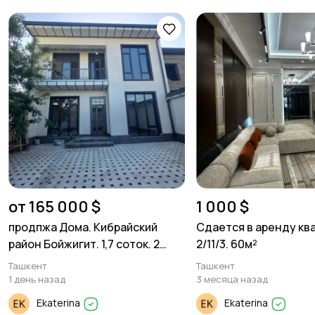
от 165 000 $
1 000 $
продпжа Дома. Кибрайский
Сдается в аренду кв
район Бойжигит. 1,7 соток. 2
2/11/3. 60м²
уровня 5 комнат
Ташкент
Ташкент
1 день назад
3 месяца назад
Ekaterina
Ekaterina