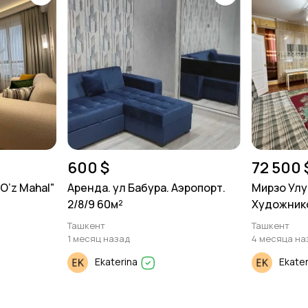
600 $
72 500 
O’z Mahal"
Аренда. ул Бабура. Аэропорт.
Мирзо Улу
2/8/9 60м²
Художнико
панель
Ташкент
Ташкент
1 месяц назад
4 месяца на
Ekaterina
Ekate