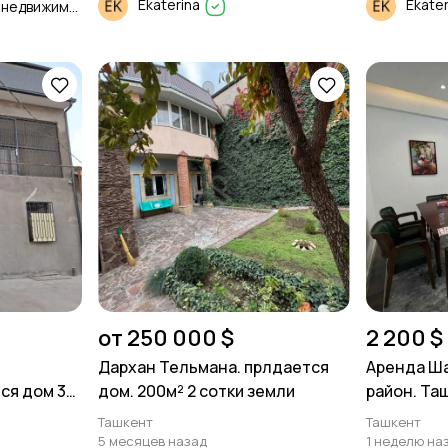
Ekaterina
Ekate
Продажа и Аренда недвижимости
от 250 000 $
2 200 $
-
Дархан Тельмана. прлдается
Аренда Ш
ся дом 3
дом. 200м² 2 сотки земли
район. Таш
90м²
Ташкент
Ташкент
5 месяцев назад
1 неделю на