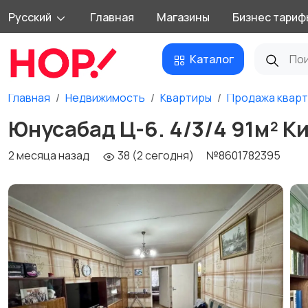
Русский
Главная
Магазины
Бизнес тариф
Каталог
Главная
Недвижимость
Квартиры
Продажа квар
Юнусабад Ц-6. 4/3/4 91м² К
2 месяца назад
38 (2 сегодня)
№8601782395