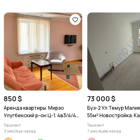
850 $
73 000 $
Аренда квартиры. Мирзо
Буз-2 Ул Темур Малик.
Улугбекский р-он Ц-1. 4в3/4/4
55м² Новостройка. К
105м²
Ташкент
Ташкент
3 месяца назад
7 месяцев назад