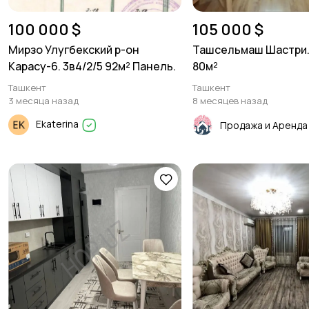
100 000 $
105 000 $
Мирзо Улугбекский р-он
Ташсельмаш Шастри. 
Карасу-6. 3в4/2/5 92м² Панель.
80м²
Ташкент
Ташкент
3 месяца назад
8 месяцев назад
Ekaterina