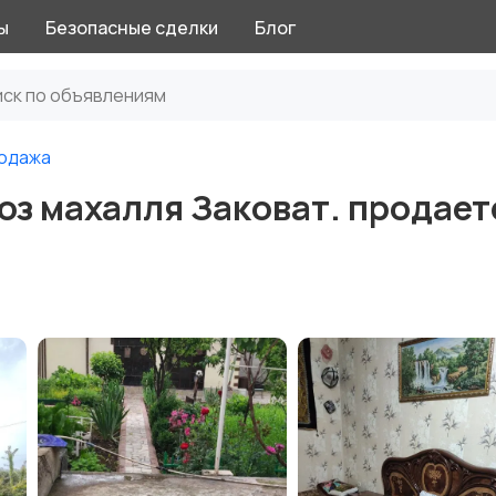
ы
Безопасные сделки
Блог
одажа
оз махалля Заковат. продает