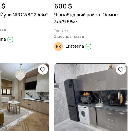
 $
600 $
Йули NRG 2/8/12.43м²
Яшнабадский район. Олмос.
3/5/9 68м²
зад
Ташкент
2 месяца назад
rina
Ekaterina