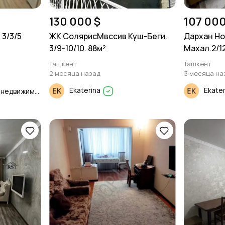
130 000 $
107 000
3/3/5
ЖК СолярисМвссив Куш-Беги.
Дархан Но
3/9-10/10. 88м²
Махал.2/12
Ташкент
Ташкент
2 месяца назад
3 месяца на
Ekaterina
Ekate
Продажа и Аренда недвижимости