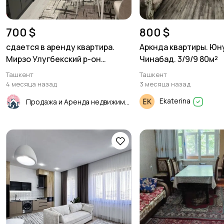
700 $
800 $
сдается в аренду квартира.
Аркнда квартиры. Юн
Мирзо Улугбекский р-он
Чинабад. 3/9/9 80м²
Карасу-3. 2/1/9. 75м²
Ташкент
Ташкент
4 месяца назад
3 месяца назад
Ekaterina
Продажа и Аренда недвижимости