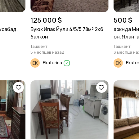
125 000 $
500 $
усабад.
Буюк Ипак Йули 4/5/5 78м² 2х6
аркнда Ми
балкон
он. Яланга
Ташкент
Ташкент
5 месяцев назад
3 месяца на
Ekaterina
Ekate