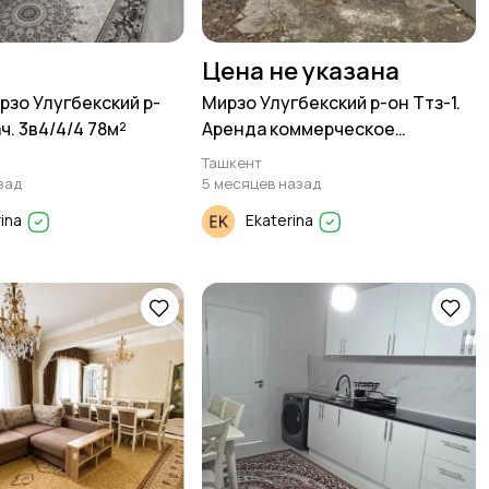
Цена не указана
рзо Улугбекский р-
Мирзо Улугбекский р-он Ттз-1.
ч. 3в4/4/4 78м²
Аренда коммерческое
помещение 60м²
Ташкент
зад
5 месяцев назад
rina
Ekaterina