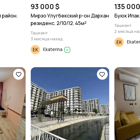
93 000 $
135 000
 район.
Мирзо Улугбекский р-он Дархан
Буюк Ипак 
резиденс. 2/10/12. 45м²
Ташкент
2 месяца на
Ташкент
3 месяца назад
Ekate
Ekaterina