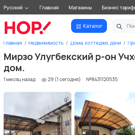
Русский
Главная
Магазины
Бизнес тариф
Каталог
Главная
Недвижимость
Дома, коттеджи, дачи
Пр
Мирзо Улугбекский р-он Учх
дом.
1 месяц назад
29 (1 сегодня)
№8431120535