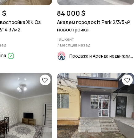
 $
84 000 $
востройка ЖК Оз
Академ городок It Park 2/3/5м²
/14 37м2
новостройка.
Ташкент
зад
7 месяцев назад
rina
Продажа и Аренда недвижимости