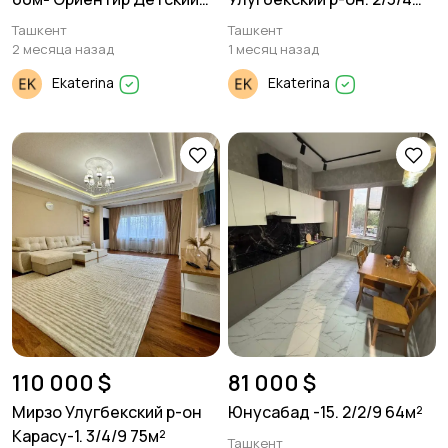
мир
50м²
Ташкент
Ташкент
2 месяца назад
1 месяц назад
Ekaterina
Ekaterina
110 000 $
81 000 $
Мирзо Улугбекский р-он
Юнусабад -15. 2/2/9 64м²
Карасу-1. 3/4/9 75м²
Ташкент