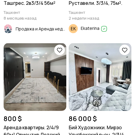
Ташгрес. 2в3/3/4 56м²
Руставели. 3/3/4, 75м².
Ташкент
Ташкент
8 месяцев назад
2 недели назад
Ekaterina
Продажа и Аренда недвижимости
800 $
86 000 $
Аренда квартиры. 2/4/9
Бий Художники. Мирзо
60м² Ориентир Детский
Улугбекский р-он. 2/3/4