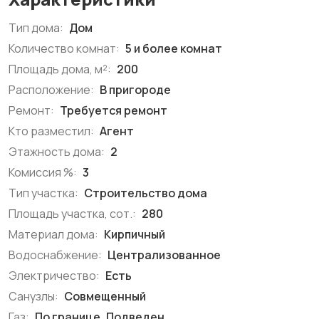
Тип дома:
Дом
Количество комнат:
5 и более комнат
Площадь дома, м²:
200
Расположение:
В пригороде
Ремонт:
Требуется ремонт
Кто разместил:
Агент
Этажность дома:
2
Комиссия %:
3
Тип участка:
Строительство дома
Площадь участка, сот.:
280
Материал дома:
Кирпичный
Водоснабжение:
Централизованное
Электричество:
Есть
Санузлы:
Совмещенный
Газ:
По границе, Подведен