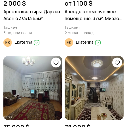
2 000 $
от 1 100 $
Аренда квартиры. Дархан
Аренда. коммерческое
Авеню 3/3/13 65м²
помещение. 37м². Мирзо
Улугбекский р-он. Академ
Ташкент
Ташкент
Городок.
3 недели назад
2 месяца назад
Ekaterina
Ekaterina