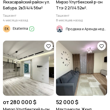
Яккасарайский район ул.
Мирзо Улугбекский р-он
Бабура. 2в3/4/4 56м²
Ттз-2 2/1/4 52м².
Ташкент
Ташкент
4 месяца назад
8 месяцев назад
Ekaterina
Продажа и Аренда недвижимости
от 280 000 $
52 000 $
Мирзо Улугбекский р-он.
Махтумкули. Жкнп