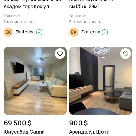
Академ городок.ул.
см1/5/4. 28м²
Магрур
Ташкент
Ташкент
2 месяца назад
5 месяцев назад
Ekaterina
Ekaterina
69 500 $
900 $
Юнусабад Сампи
Аренда.Ул. Шота