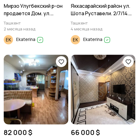
Мирзо Улугбекский р-он
Яккасарайский район ул.
продается Дом. ул.
Шота Руставели. 2/7/14.
Циалковская. 4 соток. 3
60м²
Ташкент
Ташкент
уровня.
2 месяца назад
4 месяца назад
Ekaterina
Ekaterina
82 000 $
66 000 $