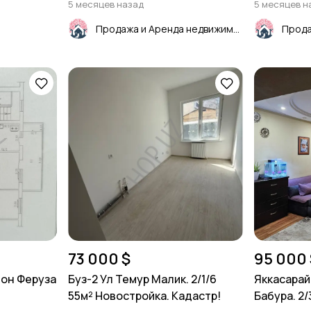
5 месяцев назад
5 месяцев н
Продажа и Аренда недвижимости
73 000 $
95 000 
-он Феруза
Буз-2 Ул Темур Малик. 2/1/6
Яккасарай
55м² Новостройка. Кадастр!
Бабура. 2/