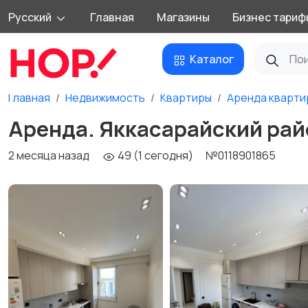
Русский
Главная
Магазины
Бизнес тариф
Каталог
Главная
Недвижимость
Квартиры
Аренда кварти
Аренда. Яккасарайский райо
2 месяца назад
49 (1 сегодня)
№0118901865