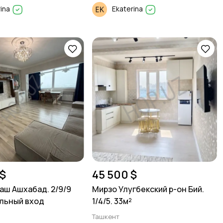
rina
Ekaterina
$
45 500 $
ш Ашхабад. 2/9/9
Мирзо Улугбекский р-он Бий.
льный вход
1/4/5. 33м²
Ташкент