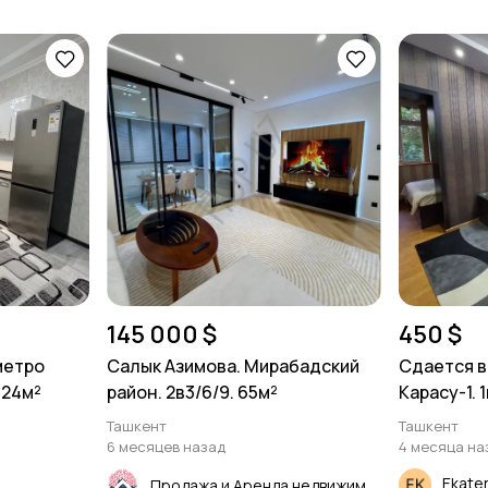
145 000 $
450 $
метро
Салык Азимова. Мирабадский
Сдается в
 24м²
район. 2в3/6/9. 65м²
Карасу-1. 
Ташкент
Ташкент
6 месяцев назад
4 месяца на
Ekate
Продажа и Аренда недвижимости