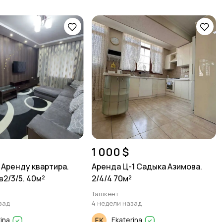
1 000 $
 Аренду квартира.
Аренда Ц-1 Садыка Азимова.
1в2/3/5. 40м²
2/4/4 70м²
Ташкент
зад
4 недели назад
rina
Ekaterina