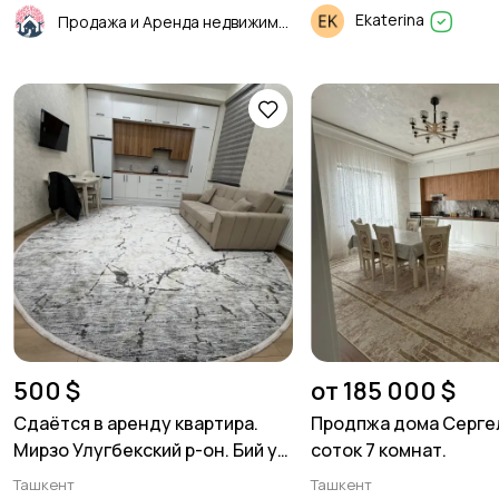
Ekaterina
Продажа и Аренда недвижимости
500 $
от 185 000 $
Сдаётся в аренду квартира.
Продпжа дома Сергел
Мирзо Улугбекский р-он. Бий ул
соток 7 комнат.
Дагестанская 2/1/5
Ташкент
Ташкент