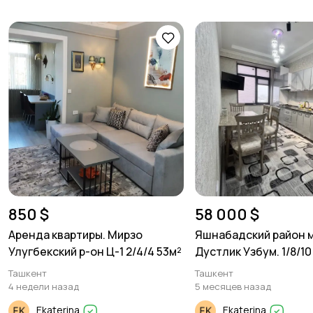
850 $
58 000 $
Аренда квартиры. Мирзо
Яшнабадский район 
Улугбекский р-он Ц-1 2/4/4 53м²
Дустлик Узбум. 1/8/10
Ташкент
Ташкент
4 недели назад
5 месяцев назад
Ekaterina
Ekaterina