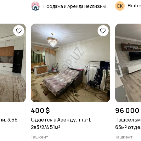
Ekate
Продажа и Аренда недвижимости
400 $
96 000 
и. 3.66
Сдается а Аренду. ттз-1.
Ташсельма
2в3/2/4 51м²
65м² отде
Ташкент
Ташкент