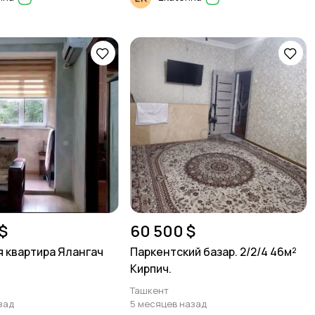
$
60 500 $
 квартира Ялангач
Паркентский базар. 2/2/4 46м²
Кирпич.
Ташкент
зад
5 месяцев назад