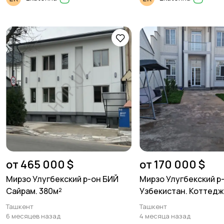
от 465 000 $
от 170 000 $
Мирзо Улугбекский р-он БИЙ
Мирзо Улугбекский р-
Сайрам. 380м²
Узбекистан. Коттедж.
200м² дом. 2 уровня.
Ташкент
Ташкент
6 месяцев назад
4 месяца назад