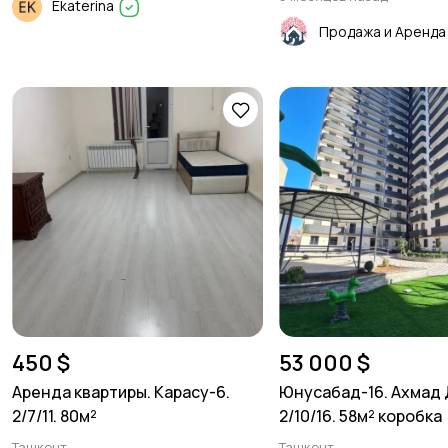
Ekaterina
450 $
53 000 $
Аренда квартиры. Карасу-6.
Юнусабад-16. Ахмад
2/7/11. 80м²
2/10/16. 58м² коробка
Ташкент
Ташкент