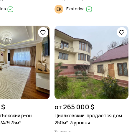
rina
Ekaterina
 $
от 265 000 $
гбекский р-он
Циалковский. прлдается дом.
3/4/9 75м²
250м². 3 уровня.
Ташкент