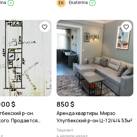
rina
Ekaterina
000 $
850 $
гбекский р-он.
Аренда квартиры. Мирзо
ого. Продается
Улугбекский р-он Ц-1 2/4/4 53м²
51м²
Ташкент
ад
4 недели назад