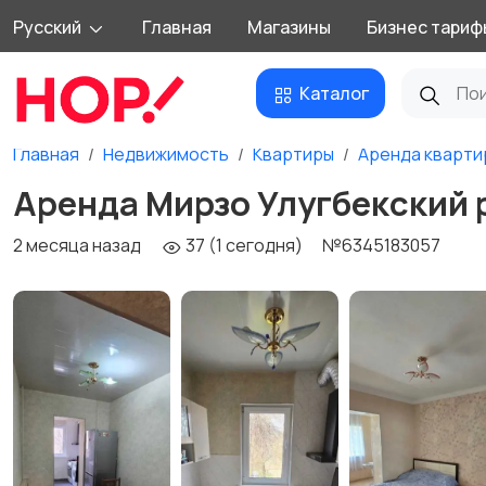
Русский
Главная
Магазины
Бизнес тариф
Каталог
Главная
Недвижимость
Квартиры
Аренда кварти
Аренда Мирзо Улугбекский р-
2 месяца назад
37 (1 сегодня)
№6345183057