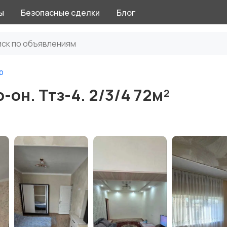
ы
Безопасные сделки
Блог
р
он. Ттз-4. 2/3/4 72м²