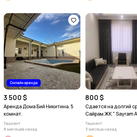
Онлайн аренда
3 500 $
800 $
Аренда Дома Бий Никитина. 5
Сдается на долгий ср
комнат.
Сайрам.ЖК " Sayram 
2/3/10. Площадь 57 м
Ташкент
Ташкент
8 месяцев назад
3 месяца назад