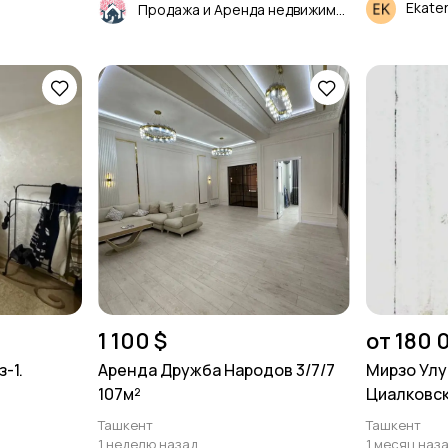
Ekate
Продажа и Аренда недвижимости
1 100 $
от 180 
-1.
Аренда Дружба Народов 3/7/7
Мирзо Улу
107м²
Циалковск
участок 3,
Ташкент
Ташкент
1 неделю назад
1 месяц наз