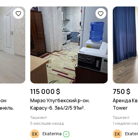
115 000 $
750 $
-он
Мирзо Улугбекский р-он.
Аренда Кв
анель.
Карасу-6. 3в4/2/5 91м².
Tower
Ташкент
Ташкент
5 месяцев назад
1 неделю на
Ekaterina
Ekate