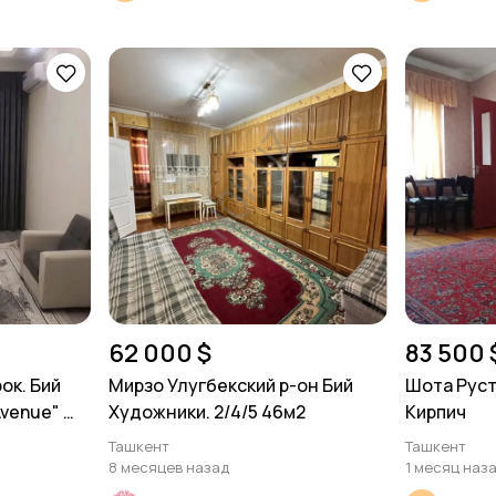
62 000 $
83 500 
ок. Бий
Мирзо Улугбекский р-он Бий
Шота Руста
Avenue"
Художники. 2/4/5 46м2
Кирпич
2
Ташкент
Ташкент
8 месяцев назад
1 месяц наз