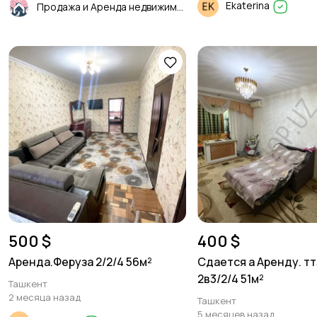
Ekaterina
Продажа и Аренда недвижимости
500 $
400 $
Аренда.Феруза 2/2/4 56м²
Сдается а Аренду. ттз
2в3/2/4 51м²
Ташкент
2 месяца назад
Ташкент
5 месяцев назад