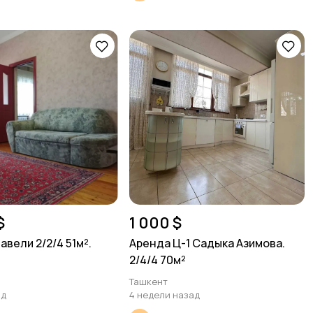
$
1 000 $
вели 2/2/4 51м².
Аренда Ц-1 Садыка Азимова.
2/4/4 70м²
Ташкент
ад
4 недели назад