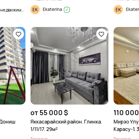
Ekaterina
Ekate
Продажа и Аренда недвижимости
от 55 000 $
110 000
 Дониш
Яккасарайский район. Глинка.
Мирзо Улу
1/11/17. 29м²
Карасу-1. 
Ташкент
Ташкент