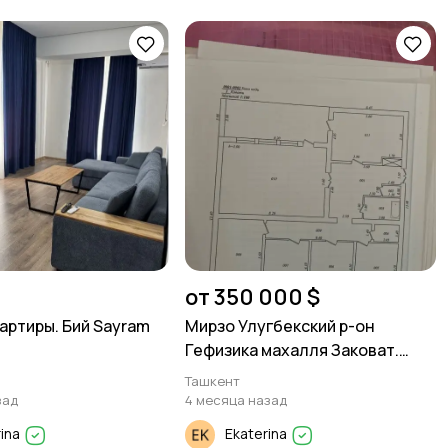
от 350 000 $
артиры. Бий Sayram
Мирзо Улугбекский р-он
Гефизика махалля Заковат.
участок под строительство
Ташкент
зад
4 месяца назад
rina
Ekaterina