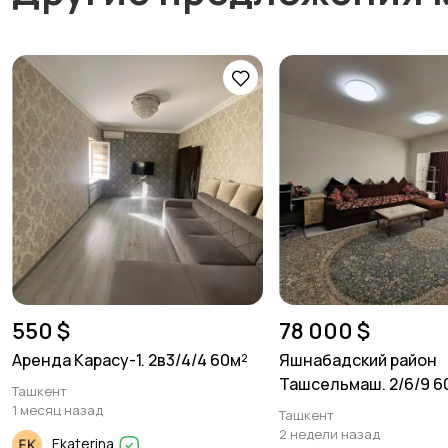
550 $
78 000 $
Аренда Карасу-1. 2в3/4/4 60м²
Яшнабадский район
Ташсельмаш. 2/6/9 6
Ташкент
1 месяц назад
Ташкент
2 недели назад
Ekaterina