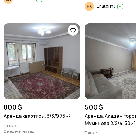
Ekaterina
800 $
500 $
Аренда квартиры. 3/3/9 75м²
Аренда. Академ горо
Муминова 2/2/4. 50м²
Ташкент
2 недели назад
Ташкент