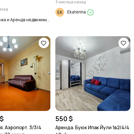
3 месяца назад
азад
Ekaterina
Продажа и Аренда недвижимости
$
550 $
. Аэропорт. 3/3/4
Аренда. Буюк Ипак Йули 1в2/4/4