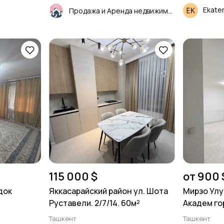
Ekate
Продажа и Аренда недвижимости
115 000 $
от 900 
док
Яккасарайский район ул. Шота
Мирзо Улу
Руставели. 2/7/14. 60м²
Академ гор
нежилое 
Ташкент
Ташкент