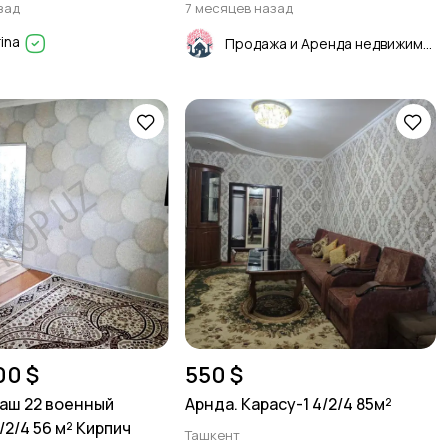
зад
7 месяцев назад
rina
Продажа и Аренда недвижимости
00 $
550 $
аш 22 военный
Арнда. Карасу-1 4/2/4 85м²
/2/4 56 м² Кирпич
Ташкент