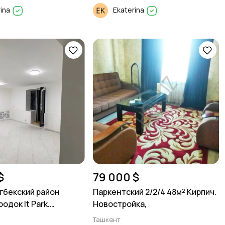
rina
Ekaterina
$
79 000 $
гбекский район
Паркентский 2/2/4 48м² Кирпич.
одок It Park.
Новостройка,
помещение 65м²
Ташкент