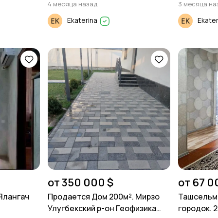
4 месяца назад
3 месяца на
Ekaterina
Ekate
от 350 000 $
от 67 0
Ялангач
Продается Дом 200м². Мирзо
Ташсельм
Улугбекский р-он Геофизика
городок. 2