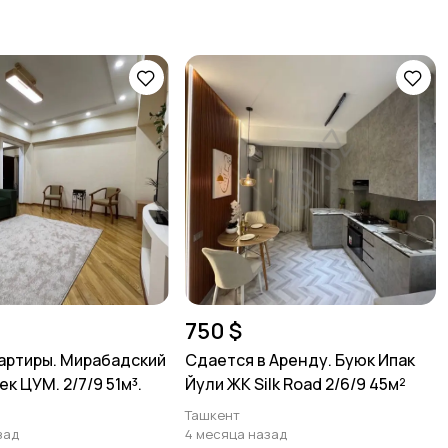
750 $
артиры. Мирабадский
Сдается в Аренду. Буюк Ипак
к ЦУМ. 2/7/9 51м³.
Йули ЖК Silk Road 2/6/9 45м²
Ташкент
зад
4 месяца назад