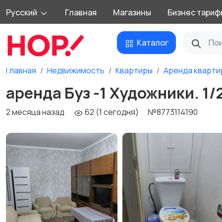
Русский
Главная
Магазины
Бизнес тариф
Каталог
Главная
Недвижимость
Квартиры
Аренда кварти
аренда Буз -1 Художники. 1/
2 месяца назад
62 (1 сегодня)
№8773114190