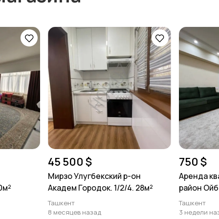
45 500 $
750 $
Мирзо Улугбекский р-он
Аренда кв
0м²
Академ Городок. 1/2/4. 28м²
район Ойбе
Ташкент
Ташкент
8 месяцев назад
3 недели на