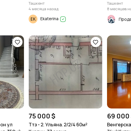
махалля Заковат. 6 соток.
Ташкент
Ташкент
4 месяца назад
8 месяцев н
Ekaterina
75 000 $
69 000 
-он ул
Ттз - 2. Ульяна. 2/2/4 60м²
Венгерская