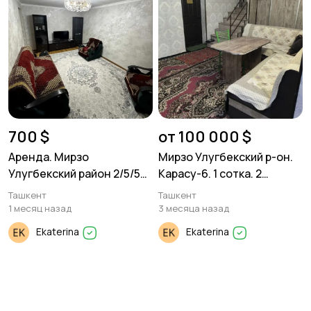
700 $
от 100 000 $
Аренда. Мирзо
Мирзо Улугбекский р-он.
Улугбекский район 2/5/5
Карасу-6. 1 сотка. 2
60м²
уровнчц5 5 ком ь
Ташкент
Ташкент
1 месяц назад
3 месяца назад
Ekaterina
Ekaterina