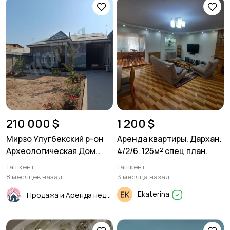
210 000 $
1 200 $
Мирзо Улугбекский р-он
Аренда квартиры. Дархан.
Археологическая Дом
4/2/6. 125м² спец план.
120м²
Ташкент
Ташкент
8 месяцев назад
3 месяца назад
Ekaterina
Продажа и Аренда недвижимости