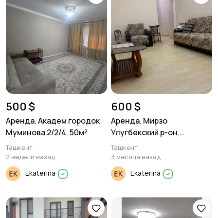
500 $
600 $
Аренда. Академ городок
Аренда. Мирзо
Муминова 2/2/4. 50м²
Улугбекский р-он.
Новомосковская 2/3/4.
Ташкент
Ташкент
56м²
2 недели назад
3 месяца назад
Ekaterina
Ekaterina