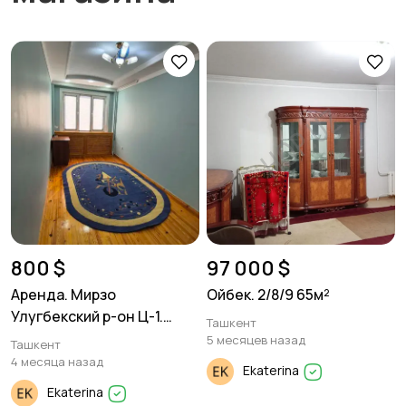
800 $
97 000 $
Аренда. Мирзо
Ойбек. 2/8/9 65м²
Улугбекский р-он Ц-1.
Ташкент
4/3/4 130м²
5 месяцев назад
Ташкент
4 месяца назад
Ekaterina
Ekaterina