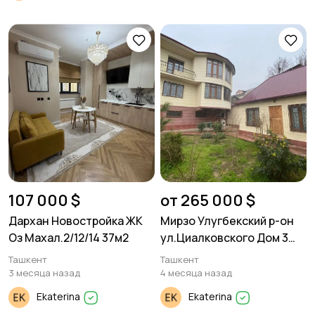
107 000 $
от 265 000 $
Дархан Новостройка ЖК
Мирзо Улугбекский р-он
Оз Махал.2/12/14 37м2
ул.Циалковского Дом 3
уровня 250м².
Ташкент
Ташкент
3 месяца назад
4 месяца назад
Ekaterina
Ekaterina