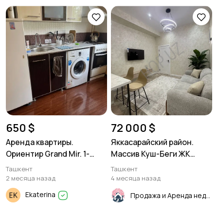
650 $
72 000 $
Аренда квартиры.
Яккасарайский район.
Ориентир Grand Mir. 1-
Массив Куш-Беги ЖК
комнатная.
"Vegas Tower".2/14/17. 36м²
Ташкент
Ташкент
2 месяца назад
4 месяца назад
Ekaterina
Продажа и Аренда недвижимости