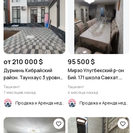
от 210 000 $
95 500 $
Дурмень Кибрайский
Мирзо Улугбекский р-он
район. Таунхаус 3 уровня
Бий. 171 школа Саехат.
250м²
3/4/4 65м²
Ташкент
Ташкент
7 месяцев назад
4 месяца назад
Продажа и Аренда недвижимости
Продажа и Аренда недвижимости