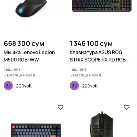
668 300 сум
1 346 100 сум
Мышка Lenovo Legion
Клавиатура ASUS ROG
M500 RGB-WW
STRIX SCOPE RX RD RGB
104key USB EN Black
Ташкент
Ташкент
3 месяца назад
3 месяца назад
220volt
220volt