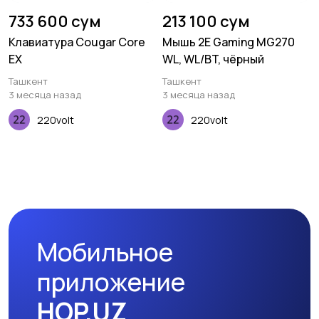
733 600 сум
213 100 сум
Клавиатура Cougar Core
Мышь 2E Gaming MG270
EX
WL, WL/BT, чёрный
Ташкент
Ташкент
3 месяца назад
3 месяца назад
220volt
220volt
Мобильное
приложение
HOP.UZ