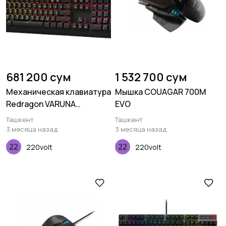
681 200 сум
1 532 700 сум
Механическая клавиатура
Мышка COUAGAR 700M
Redragon VARUNA
EVO
K559RGB
Ташкент
Ташкент
3 месяца назад
3 месяца назад
220volt
220volt