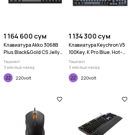
1 164 600 сум
1 134 300 сум
Клавиатура Akko 3068B
Клавиатура Keychron V5
Plus Black&Gold CS Jelly
100Key, K Pro Blue, Hot-
Black RGB
Swap, QMK, USB-A, EN/UKR,
Ташкент
Ташкент
RGB, Frosted Black
3 месяца назад
3 месяца назад
220volt
220volt