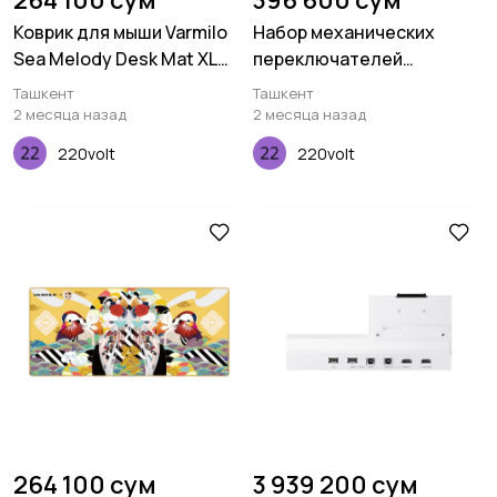
264 100 сум
396 600 сум
Коврик для мыши Varmilo
Набор механических
Sea Melody Desk Mat XL
переключателей
(900х400х3мм)
Keychron Gateron KS-3,
Ташкент
Ташкент
Milky Pro Red, 110 pcs
2 месяца назад
2 месяца назад
220volt
220volt
264 100 сум
3 939 200 сум