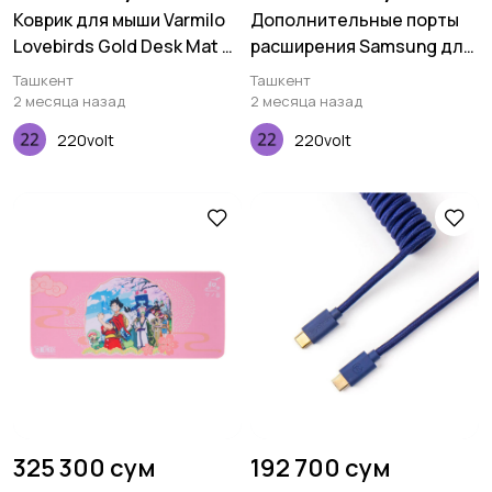
Коврик для мыши Varmilo
Дополнительные порты
Lovebirds Gold Desk Mat XL
расширения Samsung для
(900х400х3мм)
Flip 2
Ташкент
Ташкент
2 месяца назад
2 месяца назад
220volt
220volt
325 300 сум
192 700 сум