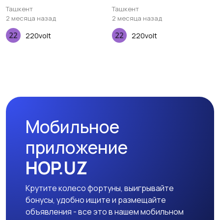
Keychron K Pro Silent Red,
Keychron Gateron Cap, V2
Ташкент
Ташкент
110 pcs
Red, 110 pcs
2 месяца назад
2 месяца назад
220volt
220volt
Мобильное
приложение
HOP.UZ
Крутите колесо фортуны, выигрывайте
бонусы, удобно ищите и размещайте
объявления - все это в нашем мобильном