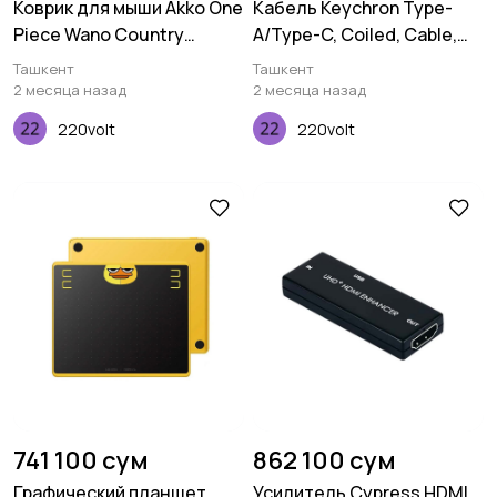
Коврик для мыши Akko One
Кабель Keychron Type-
Piece Wano Country
A/Type-C, Coiled, Cable,
Deskmat
Blue
Ташкент
Ташкент
2 месяца назад
2 месяца назад
220volt
220volt
741 100 сум
862 100 сум
Графический планшет
Усилитель Cypress HDMI