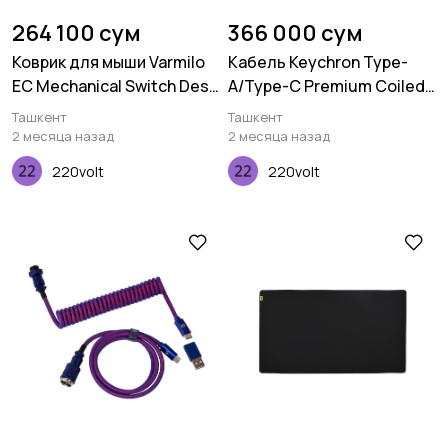
264 100 сум
366 000 сум
Коврик для мыши Varmilo
Кабель Keychron Type-
EC Mechanical Switch Desk
A/Type-C Premium Coiled
Mat XL (900х400х3мм)
Aviator, Cable-Angled,
Ташкент
Ташкент
Purple
2 месяца назад
2 месяца назад
220volt
220volt