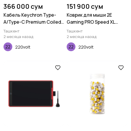
366 000 сум
151 900 сум
Кабель Keychron Type-
Коврик для мыши 2E
A/Type-C Premium Coiled
Gaming PRO Speed XL
Aviator, Cable-Straight,
Black (800*450*3мм)
Ташкент
Ташкент
Purple
2 месяца назад
2 месяца назад
220volt
220volt