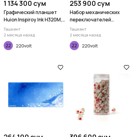
1 134 300 сум
253 900 сум
Графический планшет
Набор механических
Huion Inspiroy Ink H320M,
переключателей
Coral red
Keychron K Pro Yellow, 110
Ташкент
Ташкент
pcs
2 месяца назад
2 месяца назад
220volt
220volt