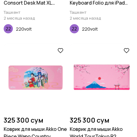
Consort Desk Mat XL
Keyboard Folio для iPad
(900х400х3мм)
Pro 12,9" (2020)
Ташкент
Ташкент
2 месяца назад
2 месяца назад
220volt
220volt
325 300 сум
325 300 сум
Коврик для мыши Akko One
Коврик для мыши Akko
Piece Wano Country
World TourTokyo R2