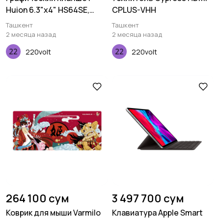
Huion 6.3"x4" HS64SE,
CPLUS-VHH
microUSB, черный
Ташкент
Ташкент
2 месяца назад
2 месяца назад
220volt
220volt
264 100 сум
3 497 700 сум
Коврик для мыши Varmilo
Клавиатура Apple Smart