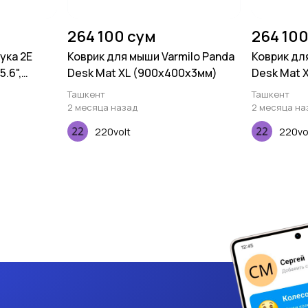
264 100 сум
264 100
ука 2E
Коврик для мыши Varmilo Panda
Коврик дл
.6",
Desk Mat XL (900х400х3мм)
Desk Mat 
older, RGB,
Ташкент
Ташкент
2 месяца назад
2 месяца на
220volt
220vo