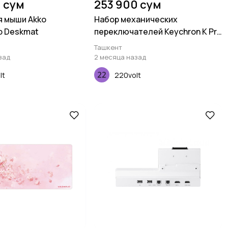
0 сум
253 900 сум
я мыши Akko
Набор механических
b Deskmat
переключателей Keychron K Pro
Yellow, 110 pcs
Ташкент
зад
2 месяца назад
lt
220volt