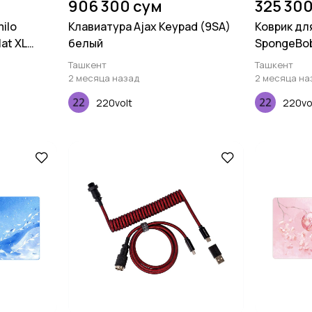
906 300 сум
325 30
ilo
Клавиатура Ajax Keypad (9SA)
Коврик дл
at XL
белый
SpongeBo
Ташкент
Ташкент
2 месяца назад
2 месяца на
220volt
220vo