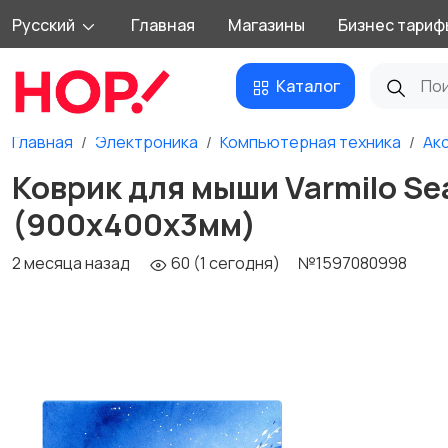
Русский
Главная
Магазины
Бизнес тариф
Каталог
Главная
Электроника
Компьютерная техника
Ак
Коврик для мыши Varmilo Se
(900х400х3мм)
2 месяца назад
60 (1 сегодня)
№1597080998