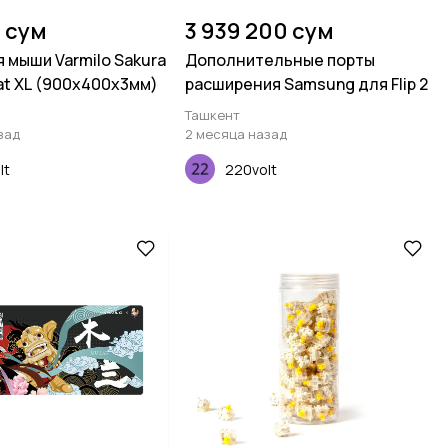
 сум
3 939 200 сум
я мыши Varmilo Sakura
Дополнительные порты
at XL (900х400х3мм)
расширения Samsung для Flip 2
Ташкент
зад
2 месяца назад
lt
220volt