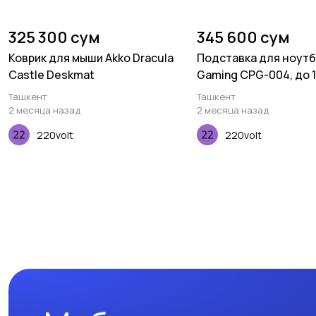
325 300 сум
345 600 сум
Коврик для мыши Akko Dracula
Подставка для ноутб
Castle Deskmat
Gaming CPG-004, до 15
2xUSB-A, LCD/phone h
Ташкент
Ташкент
чёрный
2 месяца назад
2 месяца назад
220volt
220volt