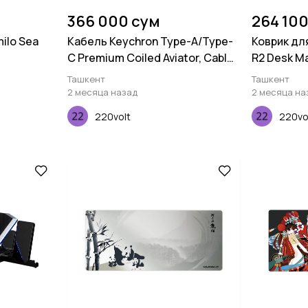
366 000 сум
264 100
ilo Sea
Кабель Keychron Type-A/Type-
Коврик дл
C Premium Coiled Aviator, Cable-
R2 Desk M
Straight, Red
Ташкент
Ташкент
2 месяца назад
2 месяца на
220volt
220vo