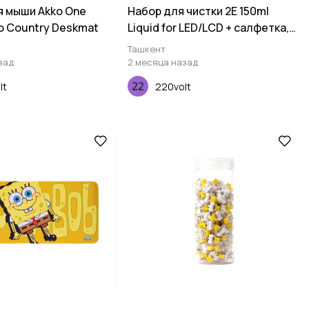
я мыши Akko One
Набор для чистки 2E 150ml
o Country Deskmat
Liquid for LED/LCD + салфетка,
15X15 см
Ташкент
зад
2 месяца назад
lt
220volt