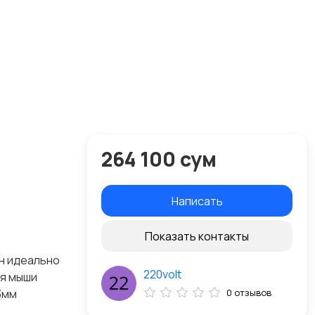
264 100 сум
Написать
Показать контакты
он идеально
220volt
ля мыши
3мм
0 отзывов