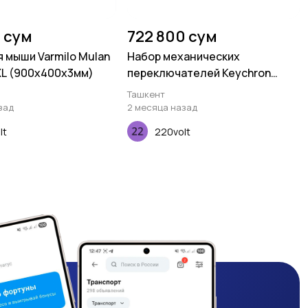
 сум
722 800 сум
я мыши Varmilo Mulan
Набор механических
XL (900х400х3мм)
переключателей Keychron
Gateron Silent, Yellow, 110 pcs
Ташкент
зад
2 месяца назад
lt
220volt