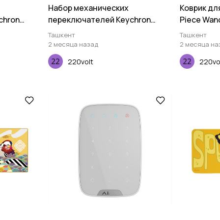
Набор механических
Коврик дл
chron
переключателей Keychron
Piece Wan
o Red, 110
Gateron KS-3, Milky Pro Yellow,
Ташкент
Ташкент
110 pcs
2 месяца назад
2 месяца на
220volt
220vo