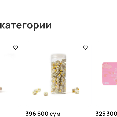
 категории
396 600 сум
325 30