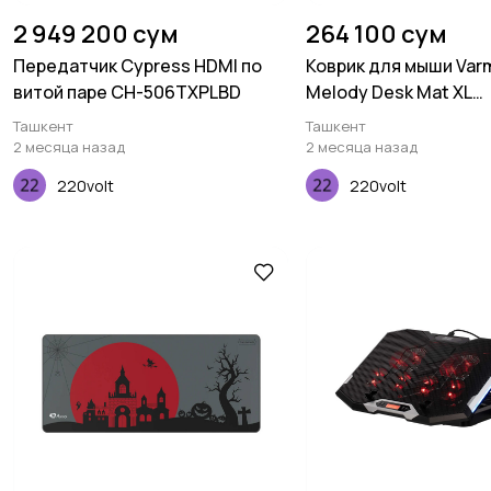
2 949 200 сум
264 100 сум
Передатчик Cypress HDMI по
Коврик для мыши Varm
витой паре CH-506TXPLBD
Melody Desk Mat XL
(900х400х3мм)
Ташкент
Ташкент
2 месяца назад
2 месяца назад
220volt
220volt