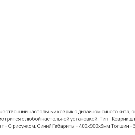
ачественный настольный коврик с дизайном синего кита, 
мотрится с любой настольной установкой. Тип - Коврик д
ет - С рисунком, Синий Габариты – 400x900х3мм Толщин - 