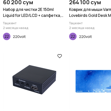
60 200 сум
264 100 сум
Набор для чистки 2E 150ml
Коврик для мыши Varm
Liquid for LED/LCD + салфетка,
Lovebirds Gold Desk M
Blue
(900х400х3мм)
Ташкент
Ташкент
2 месяца назад
2 месяца назад
220volt
220volt