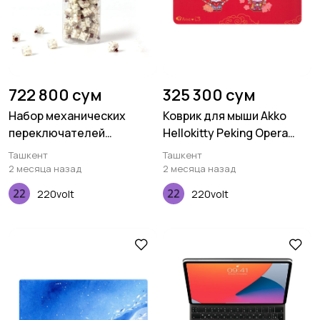
722 800 сум
325 300 сум
Набор механических
Коврик для мыши Akko
переключателей
Hellokitty Peking Opera
Keychron Gateron Silent,
Deskmat A
Ташкент
Ташкент
Brown, 110 pcs
2 месяца назад
2 месяца назад
220volt
220volt