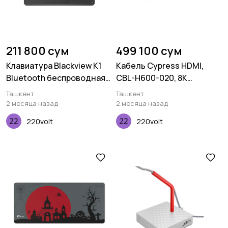
211 800 сум
499 100 сум
Клавиатура Blackview K1
Кабель Cypress HDMI,
Bluetooth беспроводная
CBL-H600-020, 8K
черный
certified, 2M, 30AWG
Ташкент
Ташкент
2 месяца назад
2 месяца назад
220volt
220volt