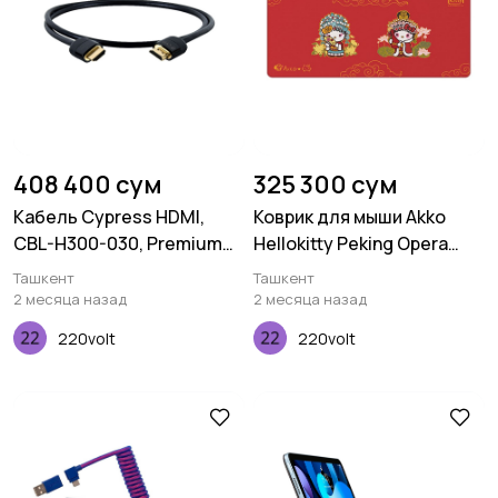
408 400 сум
325 300 сум
Кабель Cypress HDMI,
Коврик для мыши Akko
CBL-H300-030, Premium
Hellokitty Peking Opera
4K, 3.0M, 28AWG
Deskmat B
Ташкент
Ташкент
2 месяца назад
2 месяца назад
220volt
220volt