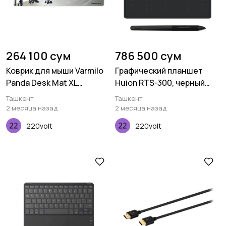
264 100 сум
786 500 сум
Коврик для мыши Varmilo
Графический планшет
Panda Desk Mat XL
Huion RTS-300, черный
(900х400х3мм)
космо
Ташкент
Ташкент
2 месяца назад
2 месяца назад
220volt
220volt