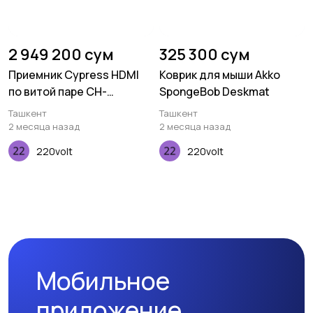
2 949 200 сум
325 300 сум
Приемник Cypress HDMI
Коврик для мыши Akko
по витой паре CH-
SpongeBob Deskmat
506RXPLBD
Ташкент
Ташкент
2 месяца назад
2 месяца назад
220volt
220volt
Мобильное
приложение