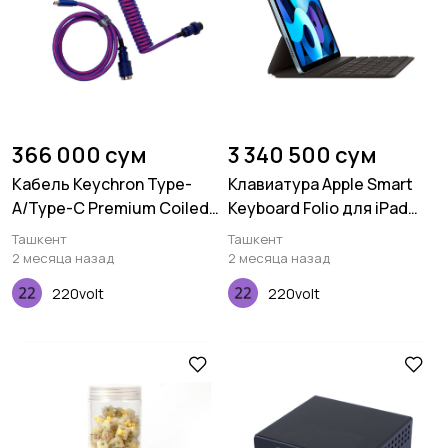
366 000 сум
3 340 500 сум
Кабель Keychron Type-
Клавиатура Apple Smart
A/Type-C Premium Coiled
Keyboard Folio для iPad
Aviator, Cable-Angled,
Pro 11 (2020)
Ташкент
Ташкент
Purple
2 месяца назад
2 месяца назад
220volt
220volt