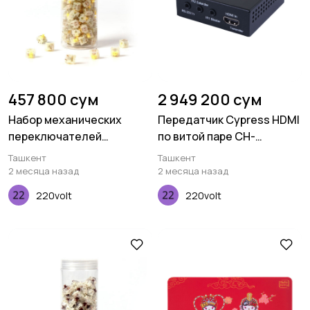
457 800 сум
2 949 200 сум
Набор механических
Передатчик Cypress HDMI
переключателей
по витой паре CH-
Keychron Gateron Cap, V2
506TXPLBD
Ташкент
Ташкент
Milky Yellow, 110 pcs
2 месяца назад
2 месяца назад
220volt
220volt