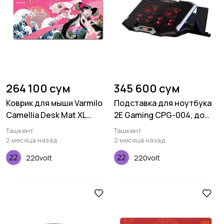
264 100 сум
345 600 сум
Коврик для мыши Varmilo
Подставка для ноутбука
Camellia Desk Mat XL
2E Gaming CPG-004, до
(900х400х3мм)
15.6", 2xUSB-A, LCD/phone
Ташкент
Ташкент
holder, RGB, чёрный
2 месяца назад
2 месяца назад
220volt
220volt