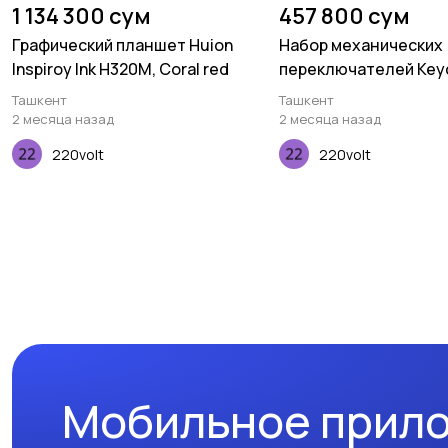
1 134 300 сум
457 800 сум
Графический планшет Huion
Набор механических
Inspiroy Ink H320M, Coral red
переключателей Key
Gateron Cap, V2 Milky,
Ташкент
Ташкент
pcs
2 месяца назад
2 месяца назад
220volt
220volt
Мобильное прил