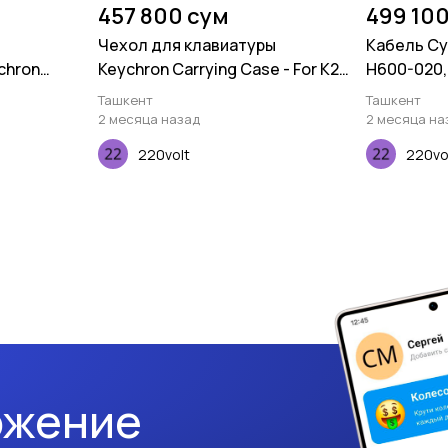
457 800 сум
499 10
Чехол для клавиатуры
Кабель Cy
chron
Keychron Carrying Case - For K2
H600-020, 
 Brown, 110
Plastic Frame
30AWG
Ташкент
Ташкент
2 месяца назад
2 месяца на
220volt
220vo
ожение