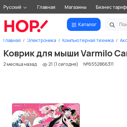
Русский
Главная
Магазины
Бизнес тариф
Каталог
Главная
Электроника
Компьютерная техника
Ак
Коврик для мыши Varmilo Ca
2 месяца назад
21 (1 сегодня)
№6552866311