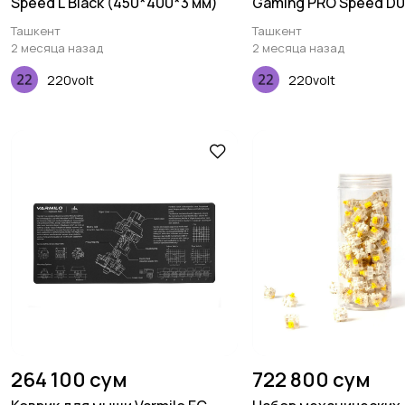
Speed L Black (450*400*3 мм)
Gaming PRO Speed D0
(800x450x3мм), мно
Ташкент
Ташкент
2 месяца назад
2 месяца назад
220volt
220volt
264 100 сум
722 800 сум