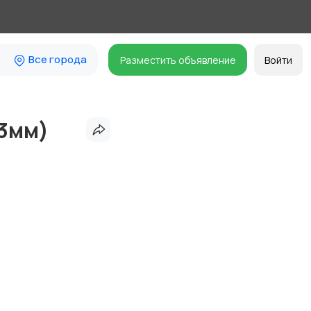
Все города
Разместить объявление
Войти
х3мм)