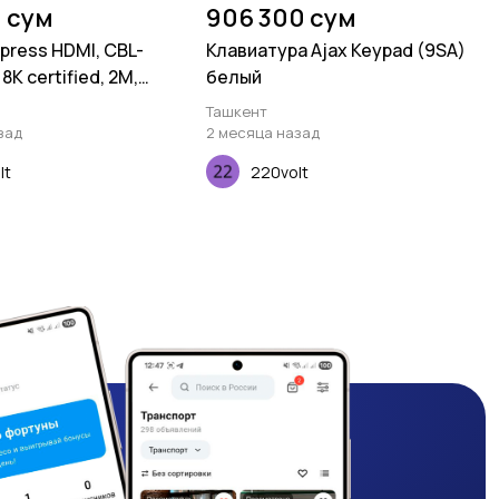
0 сум
906 300 сум
press HDMI, CBL-
Клавиатура Ajax Keypad (9SA)
8K certified, 2M,
белый
Ташкент
зад
2 месяца назад
lt
220volt