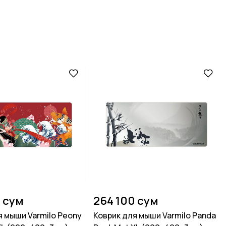
 сум
264 100 сум
я мыши Varmilo Peony
Коврик для мыши Varmilo Panda