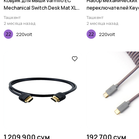
Коврик для мыши Varmilo EC
Набор механических
Mechanical Switch Desk Mat XL
переключателей Key
(900х400х3мм)
Gateron Silent, Yellow,
Ташкент
Ташкент
2 месяца назад
2 месяца назад
220volt
220volt
1 209 900 сум
192 700 сум