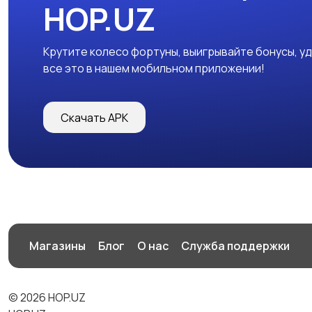
HOP.UZ
Крутите колесо фортуны, выигрывайте бонусы, у
все это в нашем мобильном приложении!
Скачать APK
Магазины
Блог
О нас
Служба поддержки
© 2026 HOP.UZ