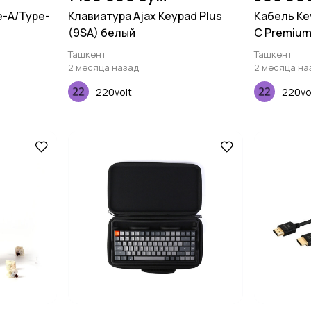
e-A/Type-
Клавиатура Ajax Keypad Plus
Кабель Ke
(9SA) белый
C Premium 
Straight, 
Ташкент
Ташкент
2 месяца назад
2 месяца на
220volt
220vo