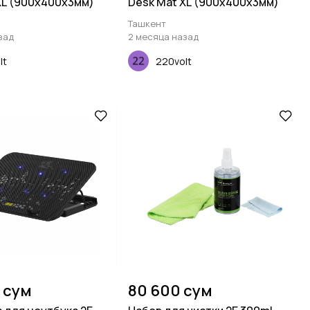
XL (900х400х3мм)
Desk Mat XL (900х400х3мм)
Ташкент
зад
2 месяца назад
lt
220volt
 сум
80 600 сум