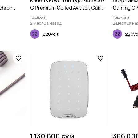
Кабель Keychron Type-A/Type-
Подставка
chron
C Premium Coiled Aviator, Cable-
Gaming CPG
 110 pcs
Straight, Purple
Ташкент
Ташкент
2 месяца назад
2 месяца на
220volt
220vo
1 130 600 сум
366 00