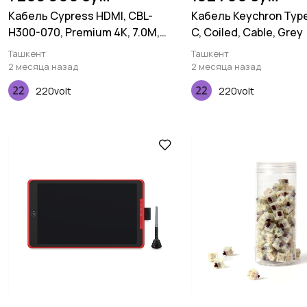
Кабель Cypress HDMI, CBL-
Кабель Keychron Typ
H300-070, Premium 4K, 7.0M,
C, Coiled, Cable, Grey
24AWG
Ташкент
Ташкент
2 месяца назад
2 месяца назад
220volt
220volt