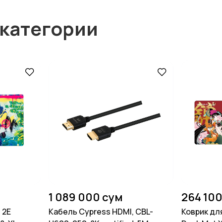
 категории
1 089 000 сум
264 100
 2E
Кабель Cypress HDMI, CBL-
Коврик дл