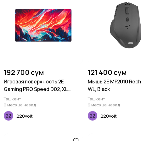
192 700 сум
121 400 сум
Игровая поверхность 2E
Мышь 2E MF2010 Rech
Gaming PRO Speed D02, XL
WL, Black
(800x450x3мм), многоцветный
Ташкент
Ташкент
2 месяца назад
2 месяца назад
220volt
220volt