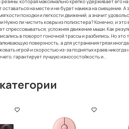
 резины, которая максимально крепко удерживает его н
 оставаться на месте и не будет намека на смещение. А 
ягкости походки и легкости движений, а значит удоволь
зи Нужно ли чистить ковры из полиэстера? Конечно, и это
жет спрессовываться, усложняя движение мыши. Как резул
исались в поворот гоночной трассы и разбились. Но это т
талкивающую поверхность, а для устранения грязи иногд
ковать игрой и скоростью из-за поднятых краев никогда 
очего, гарантирует лучшую износостойкость и...
 категории