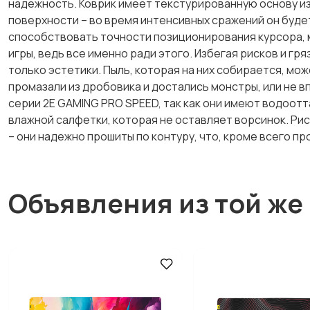
надежность. Коврик имеет текстурированную основу из
поверхности – во время интенсивных сражений он будет
способствовать точности позиционирования курсора, м
игры, ведь все именно ради этого. Избегая рисков и гря
только эстетики. Пыль, которая на них собирается, мо
промазали из дробовика и достались монстры, или не вп
серии 2E GAMING PRO SPEED, так как они имеют водоот
влажной салфетки, которая не оставляет ворсинок. Рис
– они надежно прошиты по контуру, что, кроме всего пр
Объявления из той же