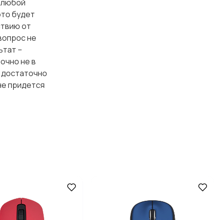
а любой
это будет
ствию от
 вопрос не
ьтат –
очно не в
а достаточно
не придется