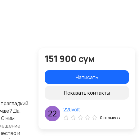
151 900 сум
Написать
Показать контакты
ьтрагладкий
220volt
чше? Да,
 С ним
0 отзывов
смещение
чество и