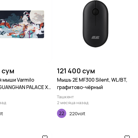
 сум
121 400 сум
я мыши Varmilo
Мышь 2E MF300 Silent, WL/BT,
GUANGHAN PALACE XL
графитово-чёрный
3мм), Черный
Ташкент
зад
2 месяца назад
lt
220volt