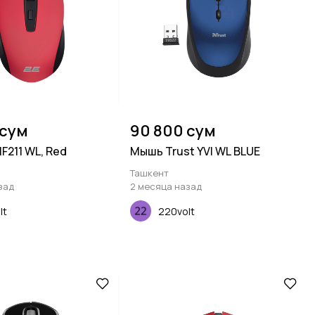
 сум
90 800 сум
F211 WL, Red
Мышь Trust YVI WL BLUE
Ташкент
зад
2 месяца назад
lt
220volt