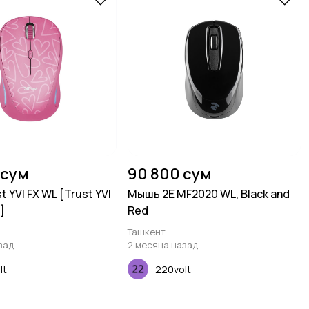
 сум
90 800 сум
 YVI FX WL [Trust YVI
Мышь 2E MF2020 WL, Black and
]
Red
Ташкент
зад
2 месяца назад
lt
220volt