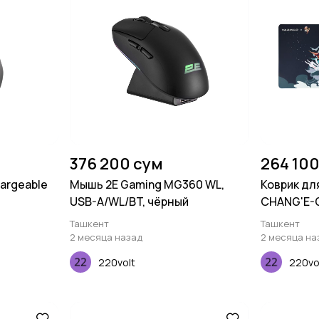
376 200 сум
264 100
argeable
Мышь 2E Gaming MG360 WL,
Коврик дл
USB-A/WL/BT, чёрный
CHANG'E-
(900х400х
Ташкент
Ташкент
2 месяца назад
2 месяца на
220volt
220vo