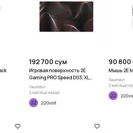
192 700 сум
90 800
ack
Игровая поверхность 2E
Мышь 2E M
Gaming PRO Speed D03, XL
Ташкент
(800x450x3мм), многоцветный
2 месяца на
Ташкент
2 месяца назад
220vo
220volt