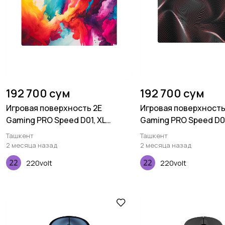
192 700 сум
192 700 сум
Игровая поверхность 2E
Игровая поверхность
Gaming PRO Speed D01, XL
Gaming PRO Speed D0
(800x450x3мм), многоцветный
(800x450x3мм), мно
Ташкент
Ташкент
2 месяца назад
2 месяца назад
220volt
220volt