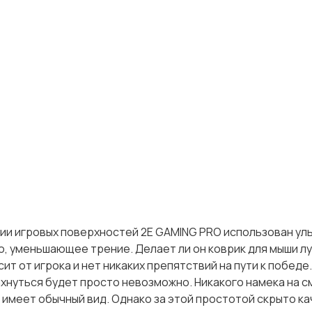
рии игровых поверхностей 2E GAMING PRO использован ул
, уменьшающее трение. Делает ли он коврик для мыши лу
т от игрока и нет никаких препятствий на пути к победе.
ахнуться будет просто невозможно. Никакого намека на 
имеет обычный вид. Однако за этой простотой скрыто ка