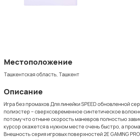
Местоположение
Ташкентская область, Ташкент
Описание
Игра без промахов Для линейки SPEED обновленной се
полиэстер – сверхсовременное синтетическое волокно
потому что отныне скорость маневров полностью зависи
курсор окажется в нужном месте очень быстро, а пром
Внешность серия игровых поверхностей 2E GAMING PRO 