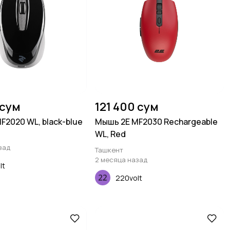
 сум
121 400 сум
F2020 WL, black-blue
Мышь 2E MF2030 Rechargeable
WL, Red
зад
Ташкент
2 месяца назад
lt
220volt