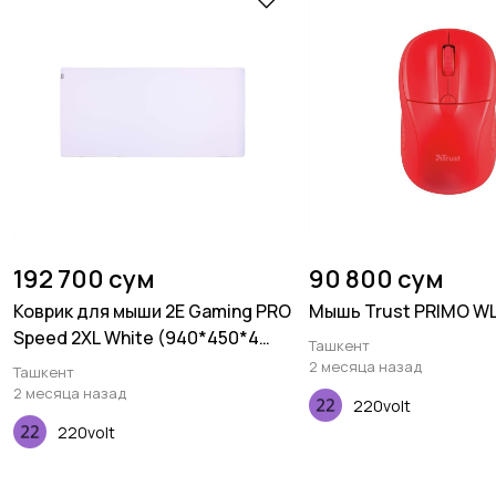
192 700 сум
90 800 сум
Коврик для мыши 2E Gaming PRO
Мышь Trust PRIMO WL
Speed 2XL White (940*450*4
Ташкент
мм)
2 месяца назад
Ташкент
2 месяца назад
220volt
220volt