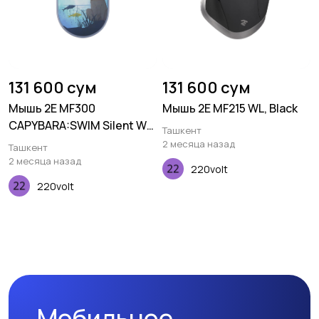
131 600 сум
131 600 сум
Мышь 2E MF300
Мышь 2E MF215 WL, Black
CAPYBARA:SWIM Silent WL
Ташкент
BT, синий
2 месяца назад
Ташкент
2 месяца назад
220volt
220volt
Мобильное