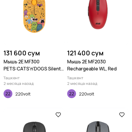
131 600 сум
121 400 сум
Мышь 2E MF300
Мышь 2E MF2030
PETS:CATS'n'DOGS Silent
Rechargeable WL, Red
WL BT, желтый
Ташкент
Ташкент
2 месяца назад
2 месяца назад
220volt
220volt