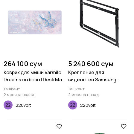
264 100 сум
5 240 600 сум
Коврик для мыши Varmilo
Крепление для
Dreams on board Desk Mat
видеостен Samsung
XL (900х400х3мм)
WMN-55VD/EN
Ташкент
Ташкент
2 месяца назад
2 месяца назад
220volt
220volt