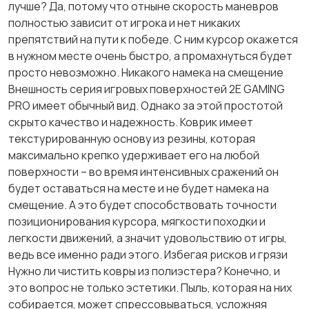
лучше? Да, потому что отныне скорость маневров
полностью зависит от игрока и нет никаких
препятствий на пути к победе. С ним курсор окажется
в нужном месте очень быстро, а промахнуться будет
просто невозможно. Никакого намека на смещение
Внешность серия игровых поверхностей 2E GAMING
PRO имеет обычный вид. Однако за этой простотой
скрыто качество и надежность. Коврик имеет
текстурированную основу из резины, которая
максимально крепко удерживает его на любой
поверхности – во время интенсивных сражений он
будет оставаться на месте и не будет намека на
смещение. А это будет способствовать точности
позиционирования курсора, мягкости походки и
легкости движений, а значит удовольствию от игры,
ведь все именно ради этого. Избегая рисков и грязи
Нужно ли чистить ковры из полиэстера? Конечно, и
это вопрос не только эстетики. Пыль, которая на них
собирается, может спрессовываться, усложняя