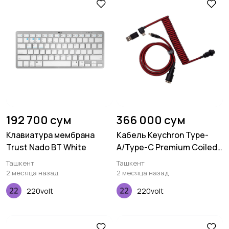
192 700 сум
366 000 сум
Клавиатура мембрана
Кабель Keychron Type-
Trust Nado BT White
A/Type-C Premium Coiled
Aviator, Cable-Angled, Red
Ташкент
Ташкент
2 месяца назад
2 месяца назад
220volt
220volt