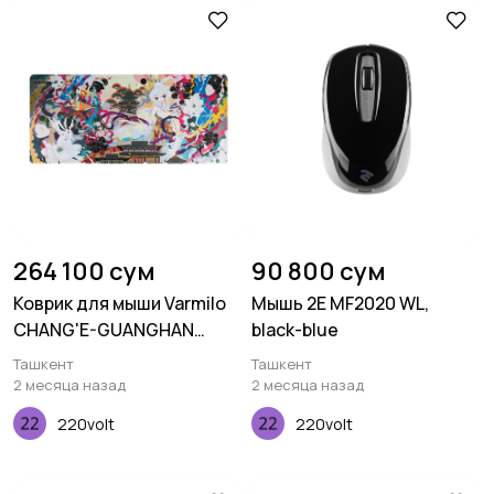
264 100 сум
90 800 сум
Коврик для мыши Varmilo
Мышь 2E MF2020 WL,
CHANG'E-GUANGHAN
black-blue
PALACE XL
Ташкент
Ташкент
(900х400х3мм), Зеленый
2 месяца назад
2 месяца назад
220volt
220volt