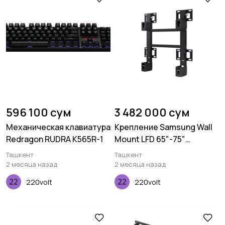
596 100 сум
3 482 000 сум
Механическая клавиатура
Крепление Samsung Wall
Redragon RUDRA K565R-1
Mount LFD 65"-75"
WMN6575SE
Ташкент
Ташкент
2 месяца назад
2 месяца назад
220volt
220volt