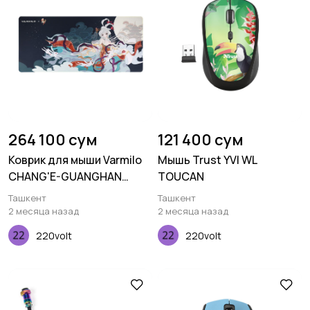
264 100 сум
121 400 сум
Коврик для мыши Varmilo
Мышь Trust YVI WL
CHANG'E-GUANGHAN
TOUCAN
PALACE XL
Ташкент
Ташкент
(900х400х3мм), Черный
2 месяца назад
2 месяца назад
220volt
220volt