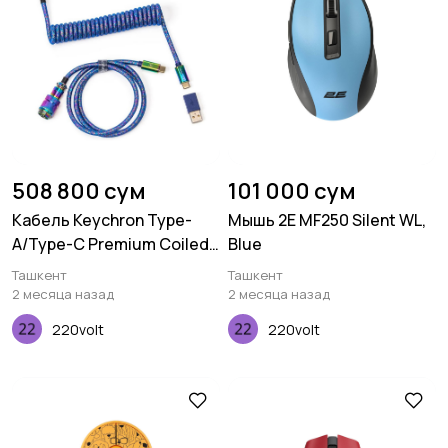
508 800 сум
101 000 сум
Кабель Keychron Type-
Мышь 2E MF250 Silent WL,
A/Type-C Premium Coiled
Blue
Aviator, Cable-Straight,
Ташкент
Ташкент
Rainbow Plated, Blue
2 месяца назад
2 месяца назад
220volt
220volt