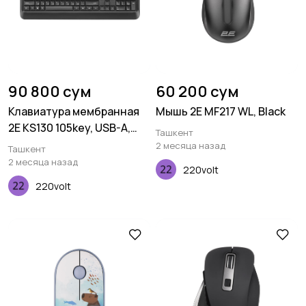
90 800 сум
60 200 сум
Клавиатура мембранная
Мышь 2E MF217 WL, Black
2E KS130 105key, USB-A,
Ташкент
EN/UK/RU, чёрный
2 месяца назад
Ташкент
2 месяца назад
220volt
220volt