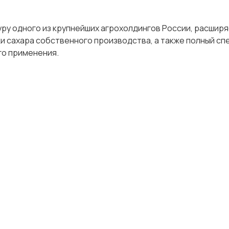
уру одного из крупнейших агрохолдингов России, расшир
 сахара собственного производства, а также полный сп
го применения.