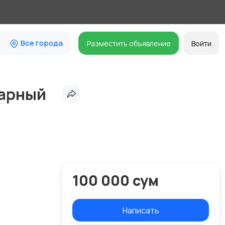
Все города
Разместить объявление
Войти
харный
100 000 сум
Написать