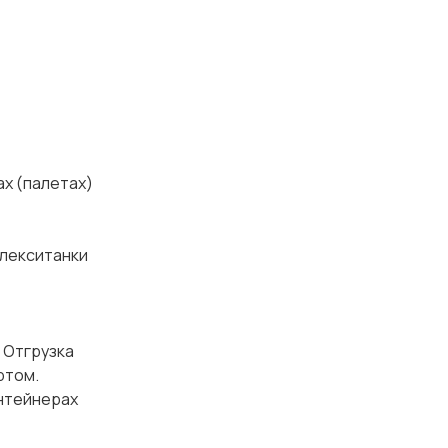
ах (палетах)
флекситанки
 Отгрузка
ртом.
онтейнерах