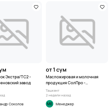
сум
от 1 сум
ок Экстра/ТС2 -
Масложировая и молочная
еновский завод
продукция СолПро -
экспортные поставки
Ташкент
зад
2 недели назад
андр Соколов
Менеджер