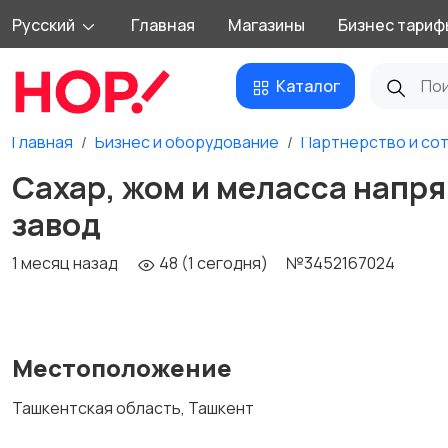
Русский
Главная
Магазины
Бизнес тариф
Каталог
Главная
Бизнес и оборудование
Партнерство и со
Сахар, жом и меласса напр
завод
1 месяц назад
48 (1 сегодня)
№3452167024
Местоположение
Ташкентская область, Ташкент