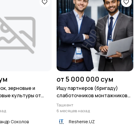
сум
от 5 000 000 сум
ок, зерновые и
Ищу партнеров (бригаду)
вые культуры от
слаботочников монтажников
еновский СЗ
СКС
Ташкент
зад
6 месяцев назад
андр Соколов
Reshenie.UZ