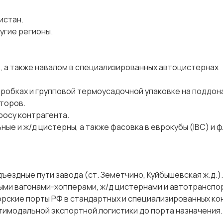
истан.
угие регионы.
 кг), а также навалом в специализированных автоцистернах
оробках и групповой термоусадочной упаковке на поддон
торов.
росу контрагента.
ные и ж/д цистерны, а также фасовка в еврокубы (IBC) и 
ездные пути завода (ст. Земетчино, Куйбышевская ж.д.).
ми вагонами-хопперами, ж/д цистернами и автотранспо
орские порты РФ в стандартных и специализированных к
тимодальной экспортной логистики до порта назначения.