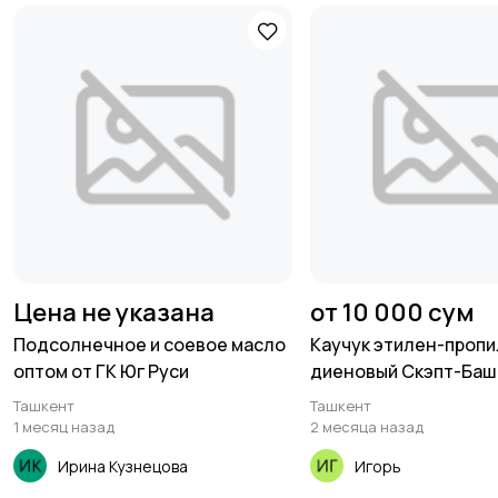
Цена не указана
от 10 000 сум
Подсолнечное и соевое масло
Каучук этилен-пропи
оптом от ГК Юг Руси
диеновый Скэпт-Баш
Роснефть
Ташкент
Ташкент
1 месяц назад
2 месяца назад
Ирина Кузнецова
Игорь