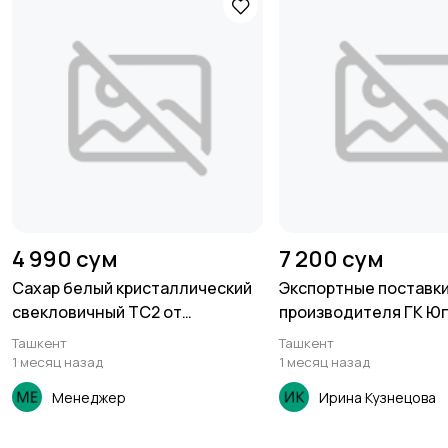
4 990 сум
7 200 сум
Сахар белый кристаллический
Экспортные поставки
свекловичный ТС2 от
производителя ГК Юг
производителя
Ташкент
Ташкент
1 месяц назад
1 месяц назад
Менеджер
Ирина Кузнецова