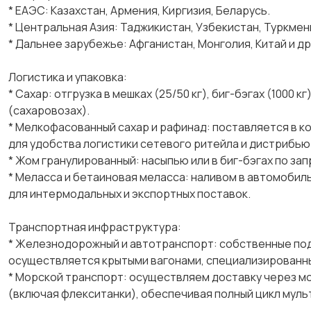
* ЕАЭС: Казахстан, Армения, Киргизия, Беларусь.
* Центральная Азия: Таджикистан, Узбекистан, Туркмен
* Дальнее зарубежье: Афганистан, Монголия, Китай и др
Логистика и упаковка:
* Сахар: отгрузка в мешках (25/50 кг), биг-бэгах (1000
(сахаровозах).
* Мелкофасованный сахар и рафинад: поставляется в к
для удобства логистики сетевого ритейла и дистрибью
* Жом гранулированный: насыпью или в биг-бэгах по зап
* Меласса и бетаиновая меласса: наливом в автомобиль
для интермодальных и экспортных поставок.
Транспортная инфраструктура:
* Железнодорожный и автотранспорт: собственные подъ
осуществляется крытыми вагонами, специализированны
* Морской транспорт: осуществляем доставку через м
(включая флекситанки), обеспечивая полный цикл муль