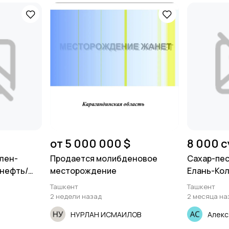
от 5 000 000 $
8 000 
лен-
Продается молибденовое
Сахар-пес
нефть/
месторождение
Елань-Кол
Ташкент
Ташкент
2 недели назад
2 месяца на
НУРЛАН ИСМАИЛОВ
Алекс