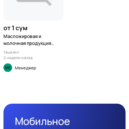
от 1 сум
Масложировая и
молочная продукция
СолПро - экспортные
Ташкент
поставки
2 недели назад
Менеджер
Мобильное