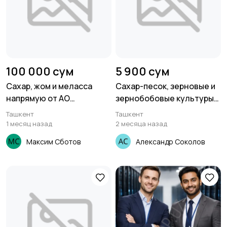
100 000 сум
5 900 сум
Сахар, жом и меласса
Сахар-песок, зерновые и
напрямую от АО
зернобобовые культуры
Земетчинский сахарный
от Елань-Коленовский СЗ
Ташкент
Ташкент
завод
1 месяц назад
2 месяца назад
Максим Сботов
Александр Соколов