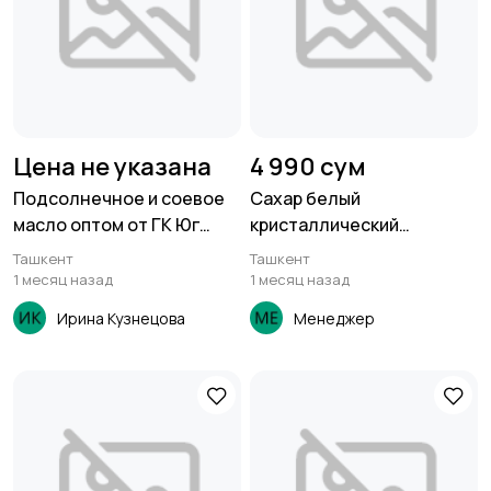
Цена не указана
4 990 сум
Подсолнечное и соевое
Сахар белый
масло оптом от ГК Юг
кристаллический
Руси
свекловичный ТС2 от
Ташкент
Ташкент
производителя
1 месяц назад
1 месяц назад
Ирина Кузнецова
Менеджер