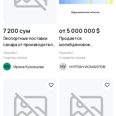
7 200 сум
от 5 000 000 $
Экспортные поставки
Продается
сахара от производителя
молибденовое
ГК Юг Руси
месторождение
Ташкент
Ташкент
1 месяц назад
2 недели назад
Ирина Кузнецова
НУРЛАН ИСМАИЛОВ