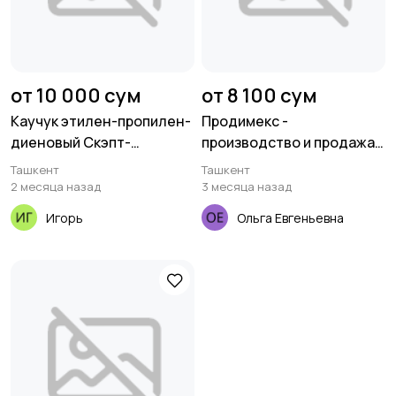
от 10 000 сум
от 8 100 сум
Каучук этилен-пропилен-
Продимекс -
диеновый Скэпт-
производство и продажа
Башнефть/Роснефть
сахара оптом
Ташкент
Ташкент
2 месяца назад
3 месяца назад
Игорь
Ольга Евгеньевна