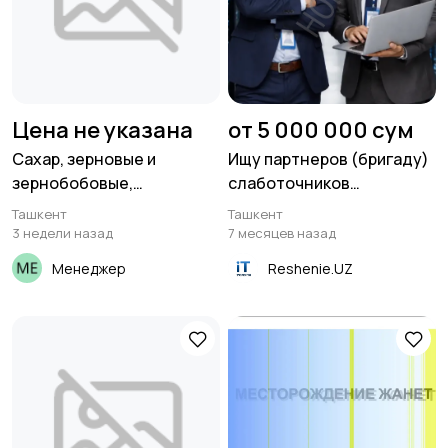
Цена не указана
от 5 000 000 сум
Сахар, зерновые и
Ищу партнеров (бригаду)
зернобобовые,
слаботочников
масличные культуры,
монтажников СКС
Ташкент
Ташкент
корма
3 недели назад
7 месяцев назад
Менеджер
Reshenie.UZ