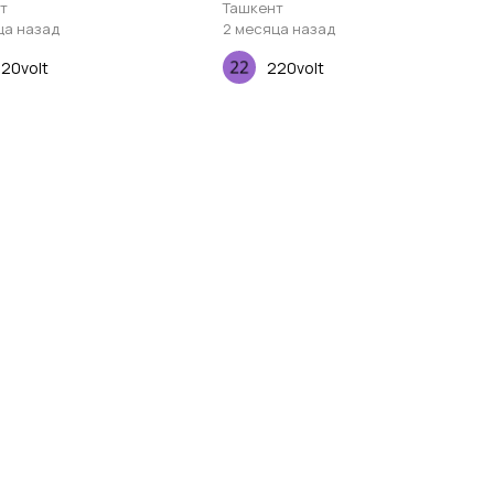
ов
дюймов
т
Ташкент
ца назад
2 месяца назад
20volt
220volt