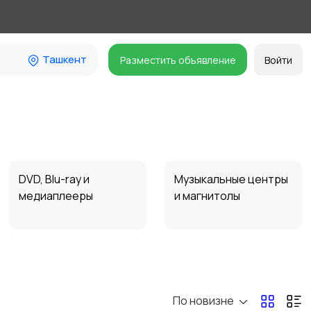
Ташкент
Разместить объявление
Войти
DVD, Blu-ray и
Музыкальные центры
медиаплееры
и магнитолы
Наушники
Микрофоны
61
8
По новизне