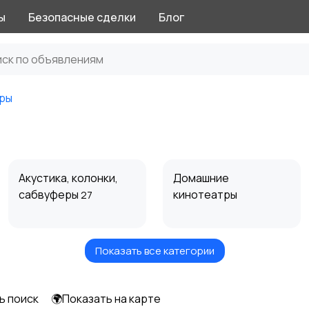
ы
Безопасные сделки
Блог
ры
Акустика, колонки,
Домашние
сабвуферы
кинотеатры
27
Показать все категории
Спутниковое и
Аудиоусилители и
цифровое ТВ
ресиверы
ь поиск
🌍Показать на карте