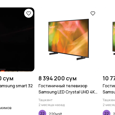
0 сум
8 394 200 сум
10 7
amsung smart 32
Гостиничный телевизор
Гости
Samsung LED Crystal UHD 4K
Samsu
HG43AU800 50 дюймов
HG43B
Ташкент
Ташкен
2 месяца назад
2 меся
Акимов
220volt
2