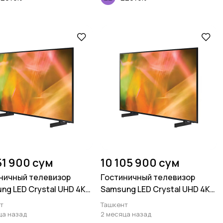
51 900 сум
10 105 900 сум
ничный телевизор
Гостиничный телевизор
ng LED Crystal UHD 4K
Samsung LED Crystal UHD 4K
U800 65 дюймов
HG43AU800 55 дюймов
т
Ташкент
ца назад
2 месяца назад