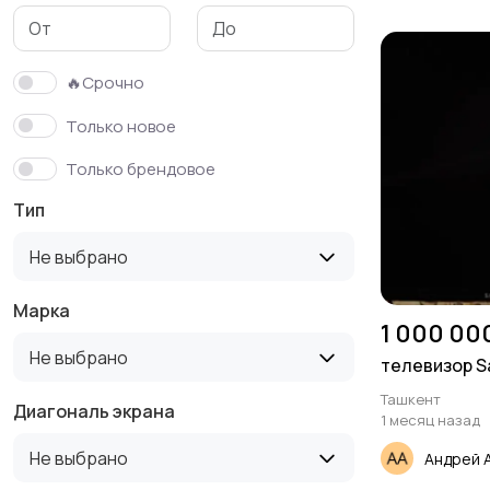
Аксессуары
Другое
🔥Срочно
Только новое
Только брендовое
Тип
Не выбрано
Марка
1 000 00
Не выбрано
телевизор S
Ташкент
Диагональ экрана
1 месяц назад
Не выбрано
Андрей 