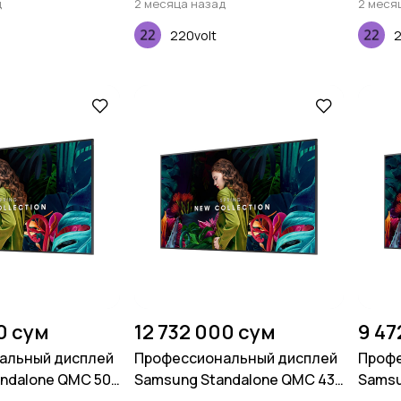
д
2 месяца назад
2 меся
220volt
2
0 сум
12 732 000 сум
9 47
альный дисплей
Профессиональный дисплей
Профе
ndalone QMC 50
Samsung Standalone QMC 43
Samsu