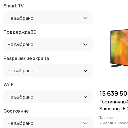
Smart TV
Не выбрано
Поддержка 3D
Не выбрано
Разрешение экрана
Не выбрано
Wi-Fi
15 639 5
Не выбрано
Гостиничный
Samsung LED
Состояние
HG43BU800 
Ташкент
Не выбрано
2 месяца наза