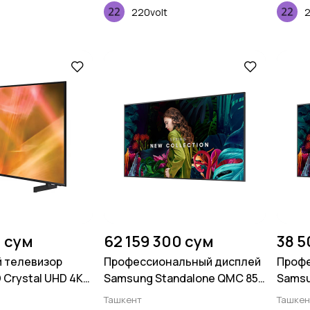
220volt
2
0 сум
62 159 300 сум
38 5
 телевизор
Профессиональный дисплей
Профе
 Crystal UHD 4K
Samsung Standalone QMC 85
Samsu
43 дюймов
дюймов
дюйм
Ташкент
Ташкен