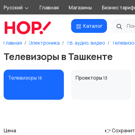
Русский
Главная
Магазины
Бизнес тариф
Каталог
Главная
Электроника
ТВ, аудио, видео
Телевизо
Телевизоры в Ташкенте
Телевизоры
Проекторы
18
13
MP3-плееры и
Электронные книги
16
портативное аудио
Цена
👉 Сохранит