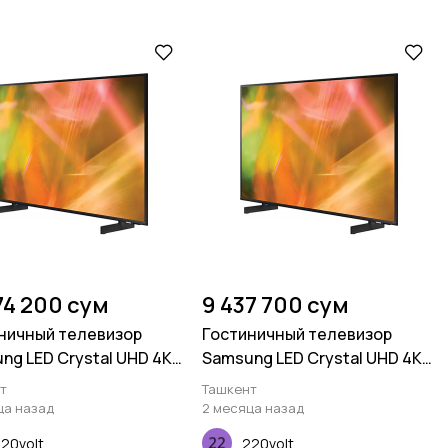
74 200 сум
9 437 700 сум
ничный телевизор
Гостиничный телевизор
ng LED Crystal UHD 4K
Samsung LED Crystal UHD 4K
U800 55 дюймов
HG43BU800 50 дюймов
т
Ташкент
ца назад
2 месяца назад
20volt
220volt