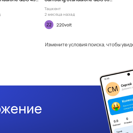
дюймов
Ташкент
д
2 месяца назад
220volt
Измените условия поиска, чтобы уви
ожение