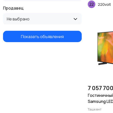
220volt
Продавец
Не выбрано
Показать объявления
7 057 70
Гостиничный
Samsung LED
HG43AU800 
Ташкент