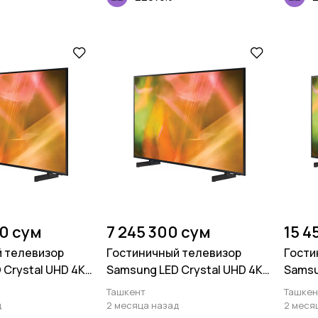
00 сум
7 245 300 сум
15 4
 телевизор
Гостиничный телевизор
Гости
 Crystal UHD 4K
Samsung LED Crystal UHD 4K
Samsu
65 дюймов
HG43BU800 43 дюймов
HG43A
Ташкент
Ташкен
д
2 месяца назад
2 меся