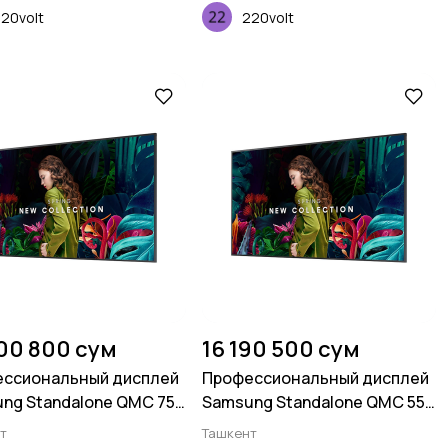
20volt
220volt
00 800 сум
16 190 500 сум
ссиональный дисплей
Профессиональный дисплей
ng Standalone QMC 75
Samsung Standalone QMC 55
ов
дюймов
т
Ташкент