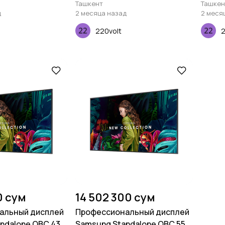
дюймов
дюйм
Ташкент
Ташкен
д
2 месяца назад
2 меся
220volt
2
0 сум
14 502 300 сум
альный дисплей
Профессиональный дисплей
ndalone QBC 43
Samsung Standalone QBC 55