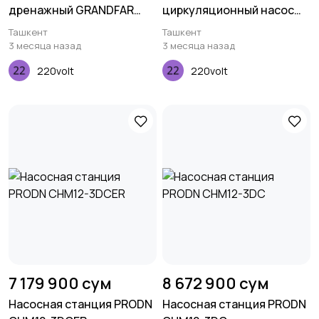
дренажный GRANDFAR
циркуляционный насос
QDX3-24-0.75
PRODN IRG50-200-4
Ташкент
Ташкент
3 месяца назад
3 месяца назад
220volt
220volt
7 179 900 сум
8 672 900 сум
Насосная станция PRODN
Насосная станция PRODN