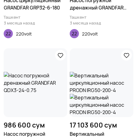
Насос циркуляционный
Насос погружной
GRANDFAR GRP32-6-180
дренажный GRANDFAR
QDX3-30-1.1
Ташкент
Ташкент
3 месяца назад
3 месяца назад
220volt
220volt
986 600 сум
17 103 600 сум
Насос погружной
Вертикальный