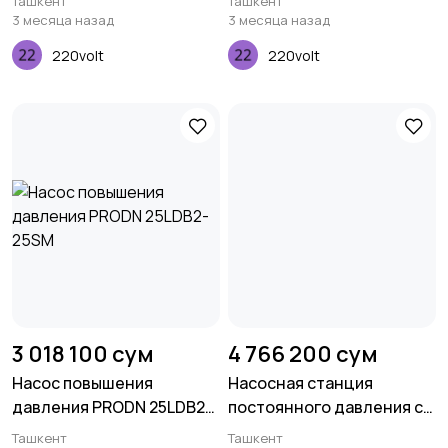
Ташкент
Ташкент
3 месяца назад
3 месяца назад
220volt
220volt
3 018 100 сум
4 766 200 сум
Насос повышения
Насосная станция
давления PRODN 25LDB2-
постоянного давления с
25SM
частотным управлением
Ташкент
Ташкент