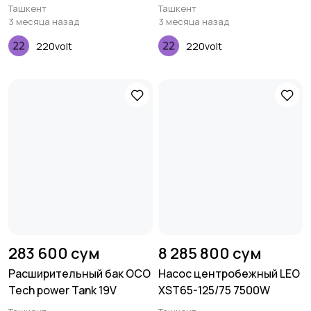
17-0.55
Ташкент
Ташкент
3 месяца назад
3 месяца назад
220volt
220volt
283 600 сум
8 285 800 сум
Расширительный бак OCO
Насос центробежный LEO
Tech power Tank 19V
XST65-125/75 7500W