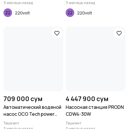
PRODN CHM4-2H
3 месяца назад
3 месяца назад
220volt
220volt
709 000 сум
4 447 900 сум
Автоматический водяной
Насосная станция PRODN
насос OCO Tech power
CDW4-30W
1WZB - 370
Ташкент
Ташкент
3 месяца назад
3 месяца назад