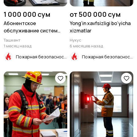
1 000 000 сум
от 500 000 сум
Абонентское
Yong‘in xavfsizligi bo‘yicha
обслуживание систем
xizmatlar
пожарной безопасности
Ташкент
Нукус
1 месяц назад
6 месяцев назад
Пожарная безопасность
Пожарная безопасность