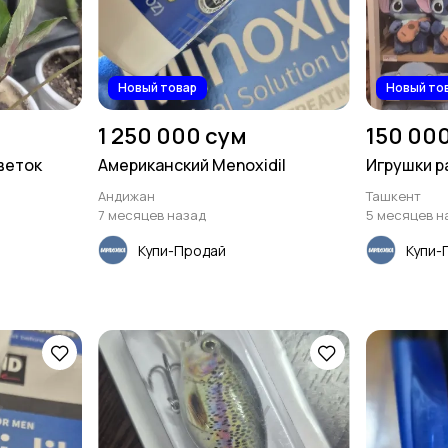
Новый товар
Новый то
1 250 000 сум
150 00
веток
Американский Menoxidil
Игрушки р
Андижан
Ташкент
7 месяцев назад
5 месяцев н
Купи-Продай
Купи-