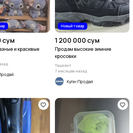
вар
Новый товар
0 сум
1 200 000 сум
азные и красивые
Продам высокие зимние
кросовки
азад
Ташкент
7 месяцев назад
Продай
Купи-Продай