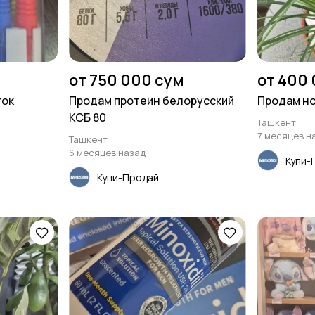
от 750 000 сум
от 400
ток
Продам протеин белорусский
Продам но
КСБ 80
Ташкент
7 месяцев н
Ташкент
6 месяцев назад
Купи-
Купи-Продай