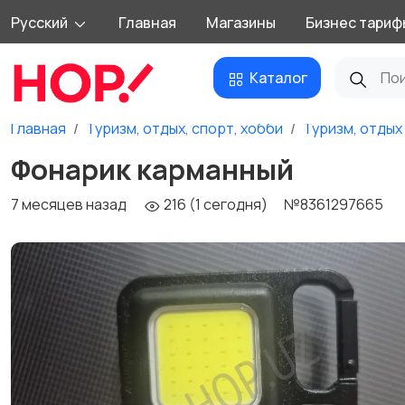
Русский
Главная
Магазины
Бизнес тариф
Каталог
Главная
Туризм, отдых, спорт, хобби
Туризм, отдых
Фонарик карманный
7 месяцев назад
216 (1 сегодня)
№8361297665