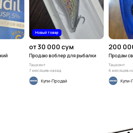
Новый товар
от 30 000 сум
200 00
кий
Продаю воблер для рыбалки
Продам св
Ташкент
Ташкент
7 месяцев назад
6 месяцев н
Купи-Продай
Купи-