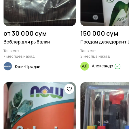
от 30 000 сум
150 000 сум
Воблер для рыбалки
Продам дезедорант La
Ташкент
Ташкент
7 месяцев назад
2 месяца назад
Александр
Купи-Продай