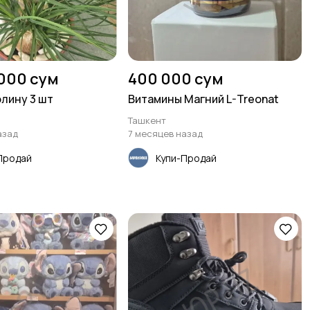
 000 сум
400 000 сум
лину 3 шт
Витамины Магний L-Treonat
Ташкент
азад
7 месяцев назад
Продай
Купи-Продай