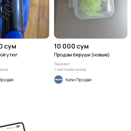
0 сум
10 000 сум
ой утюг
Продам беруши (новые)
Ташкент
азад
7 месяцев назад
Продай
Купи-Продай