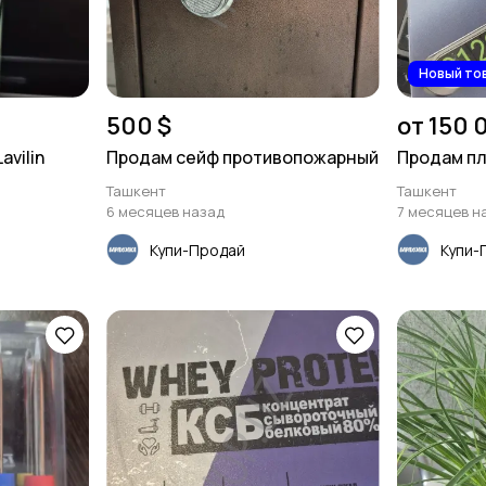
Новый то
500 $
от 150 
vilin
Продам сейф противопожарный
Продам пл
Ташкент
Ташкент
6 месяцев назад
7 месяцев н
Купи-Продай
Купи-