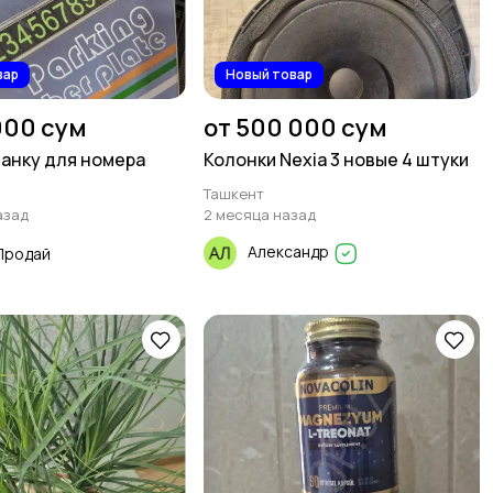
вар
Новый товар
000 сум
от 500 000 сум
анку для номера
Колонки Nexia 3 новые 4 штуки
Ташкент
азад
2 месяца назад
Александр
Продай