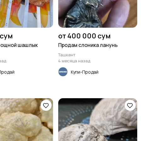
 сум
от 400 000 сум
вощной шашлык
Продам слоника ланунь
Ташкент
зад
4 месяца назад
Продай
Купи-Продай