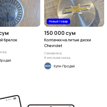
Новый товар
 сум
150 000 сум
й брелок
Колпачки на литые диски
Chevrolet
азад
Самарканд
8 месяцев назад
Продай
Купи-Продай