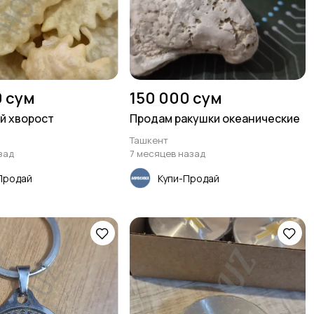
0 сум
150 000 сум
й хворост
Продам ракушки океанические
Ташкент
зад
7 месяцев назад
Продай
Купи-Продай