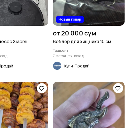
Новый товар
от 20 000 сум
есос Xiaomi
Воблер для хищника 10 см
Ташкент
азад
7 месяцев назад
Продай
Купи-Продай