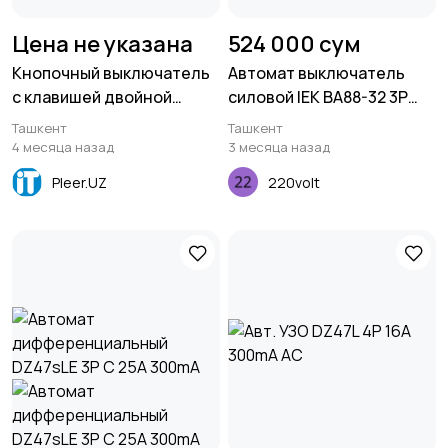
Цена не указана
524 000 сум
Кнопочный выключатель
Автомат выключатель
с клавишей двойной
силовой IEK ВА88-32 3P
Двухканальный
40А 25кА
Ташкент
Ташкент
выключатель System 55
4 месяца назад
3 месяца назад
Белый матовый
Pleer.UZ
220volt
артикул-0125 27.