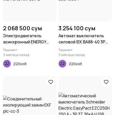
2 068 500 сум
3 254 100 сум
Электродвигатель
Автомат выключатель
асинхронный ENERGY
силовой IEK ВА88-40 3P
MOTORS АИР80A-2
800А 35кА
Ташкент
Ташкент
3 месяца назад
3 месяца назад
220volt
220volt