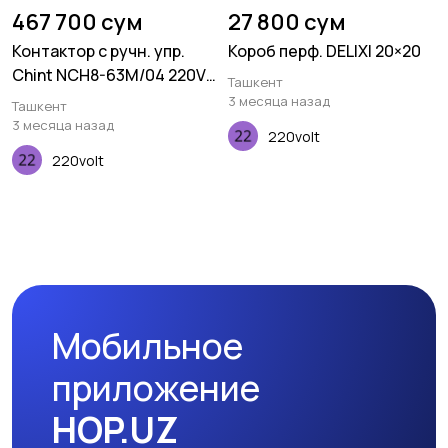
467 700 сум
27 800 сум
Контактор с ручн. упр.
Короб перф. DELIXI 20×20
Chint NCH8-63M/04 220V
Ташкент
63А
3 месяца назад
Ташкент
3 месяца назад
220volt
220volt
Мобильное
приложение
HOP.UZ