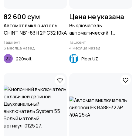
82 600 сум
Цена не указана
Автомат выключатель
Выключатель
CHINT NB1-63H 2P C32 10kA
автоматический, 1
полюсный (Eaton, PL6-
Ташкент
Ташкент
C6/1, 2A, 6kA) артикул-
3 месяца назад
4 месяца назад
PL6-C6/1.
220volt
Pleer.UZ