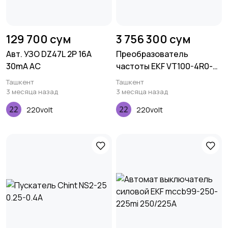
129 700 сум
3 756 300 сум
Авт. УЗО DZ47L 2P 16A
Преобразователь
30mA AC
частоты EKF VT100-4R0-
3B
Ташкент
Ташкент
3 месяца назад
3 месяца назад
220volt
220volt