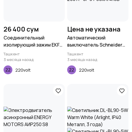
26 400 сум
Цена не указана
Соединительный
Автоматический
изолирующий зажим EKF
выключатель Schneider
plc-cc-3
Electric EasyPact EZC250H
Ташкент
Ташкент
250 A - 3P 3Т 36кA/415В
3 месяца назад
3 месяца назад
220volt
220volt