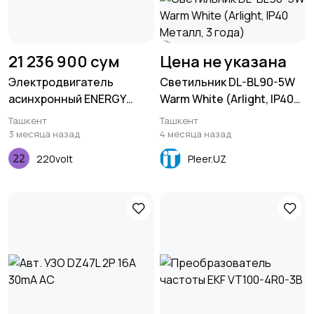
21 236 900 сум
Цена не указана
Электродвигатель
Светильник DL-BL90-5W
асинхронный ENERGY
Warm White (Arlight, IP40
MOTORS АИР250 S8
Металл, 3 года)
Ташкент
Ташкент
3 месяца назад
4 месяца назад
220volt
Pleer.UZ