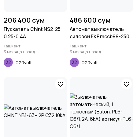
206 400 сум
486 600 сум
Пускатель Chint NS2-25
Автомат выключатель
0.25-0.4A
силовой EKF mccb99-250-
225mi 250/225A
Ташкент
Ташкент
3 месяца назад
3 месяца назад
220volt
220volt