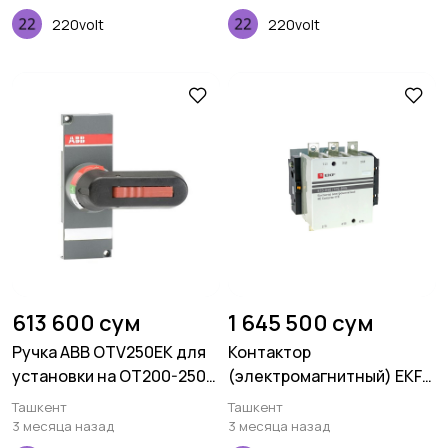
220volt
220volt
613 600 сум
1 645 500 сум
Ручка ABB OTV250EK для
Контактор
установки на OT200-250
(электромагнитный) EKF
черная
ctr-b-185
Ташкент
Ташкент
3 месяца назад
3 месяца назад