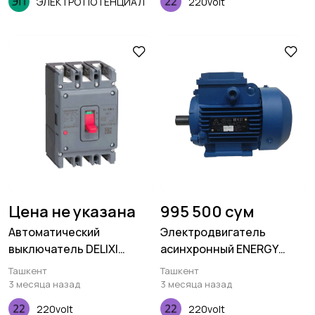
ЭЛЕКТРО ПОТЕНЦИАЛ
220volt
Цена не указана
995 500 сум
Автоматический
Электродвигатель
выключатель DELIXI
асинхронный ENERGY
CDM6i-250L 3P 160A
MOTORS АИР71 B6
Ташкент
Ташкент
3 месяца назад
3 месяца назад
220volt
220volt