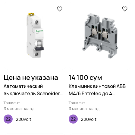
Цена не указана
14 100 сум
Автоматический
Клеммник винтовой ABB
выключатель Schneider
M4/6 Entrelec до 4
Electric iK60N 1P 40A C
мм.кв.серый фазный
Ташкент
Ташкент
3 месяца назад
3 месяца назад
220volt
220volt