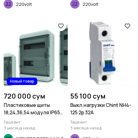
220volt
220volt
Новый товар
720 000 сум
55 100 сум
Пластиковые щиты
Выкл.нагрузки Chint NH4-
18,24,36,54 модуля IP65
125 2p 32A
TEKFOR пылевлагозащита
Ташкент
Ташкент
с замком двери в
3 месяца назад
3 месяца назад
комплекте