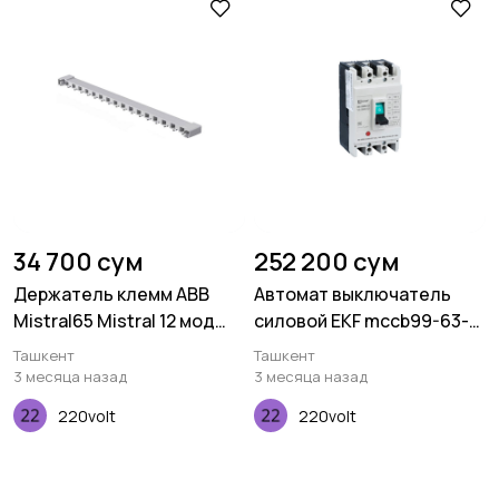
34 700 сум
252 200 сум
Держатель клемм ABB
Автомат выключатель
Mistral65 Mistral 12 мод
силовой EKF mccb99-63-
TB12
25mi 63/25A
Ташкент
Ташкент
3 месяца назад
3 месяца назад
220volt
220volt