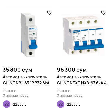
35 800 сум
96 300 сум
Автомат выключатель
Автомат выключатель
CHINT NB1-63 1P B32 6kA
CHINT NEXT NXB-63 6kA 4P
х-ка B 50A
Ташкент
Ташкент
3 месяца назад
3 месяца назад
220volt
220volt