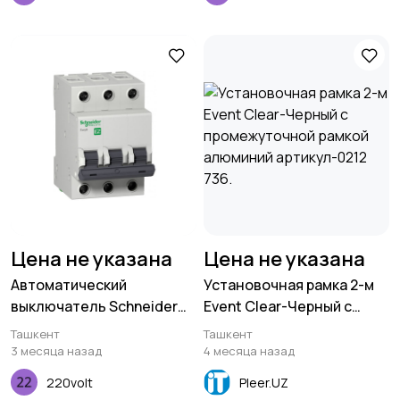
Цена не указана
Цена не указана
Автоматический
Установочная рамка 2-м
выключатель Schneider
Event Clear-Черный с
Electric Easy9 3P 6A B
промежуточной рамкой
Ташкент
Ташкент
4,5кА 400В
алюминий артикул-0212
3 месяца назад
4 месяца назад
736.
220volt
Pleer.UZ