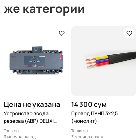
же категории
Цена не указана
14 300 сум
Устройство ввода
Провод ПУНП 3х2,5
резерва (АВР) DELIXI
(монолит)
CDQ3HB-250S/4P 250A
Ташкент
Ташкент
3 месяца назад
3 месяца назад